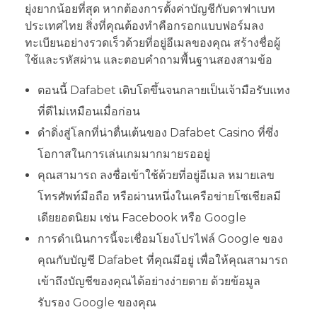
ยุ่งยากน้อยที่สุด หากต้องการตั้งค่าบัญชีกับดาฟาเบท
ประเทศไทย สิ่งที่คุณต้องทำคือกรอกแบบฟอร์มลง
ทะเบียนอย่างรวดเร็วด้วยที่อยู่อีเมลของคุณ สร้างชื่อผู้
ใช้และรหัสผ่าน และตอบคำถามพื้นฐานสองสามข้อ
ตอนนี้ Dafabet เติบโตขึ้นจนกลายเป็นเจ้ามือรับแทง
ที่ดีไม่เหมือนเมื่อก่อน
ดำดิ่งสู่โลกที่น่าตื่นเต้นของ Dafabet Casino ที่ซึ่ง
โอกาสในการเล่นเกมมากมายรออยู่
คุณสามารถ ลงชื่อเข้าใช้ด้วยที่อยู่อีเมล หมายเลข
โทรศัพท์มือถือ หรือผ่านหนึ่งในเครือข่ายโซเชียลมี
เดียยอดนิยม เช่น Facebook หรือ Google
การดำเนินการนี้จะเชื่อมโยงโปรไฟล์ Google ของ
คุณกับบัญชี Dafabet ที่คุณมีอยู่ เพื่อให้คุณสามารถ
เข้าถึงบัญชีของคุณได้อย่างง่ายดาย ด้วยข้อมูล
รับรอง Google ของคุณ