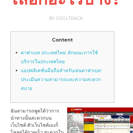
BY
COOLTRACK
Content
ดาฟาเบท ประเทศไทย: ลักษณะการใช้
บริการในประเทศไทย
แอปพลิเคชั่นมือถือสำหรับเล่นดาฟาเบท:
ประเมินความสามารถและความสะดวก
สบาย
ฉันสามารถพูดได้ว่าการ
นำทางนั้นสะดวกบน
เว็บไซต์ ตัวเว็บไซต์เองก็
โหลดได้รวดเร็ว สะดวกใน