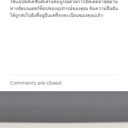
ใช้แอปพลิเคชันที่เสร็จสมบูรณ์ด้วยการอัพเดตล่าสุดผ่าน
ทางลัดบนเดสก์ท็อปของอุปกรณ์ของคุณ ข้อความยืนยัน
ได้ถูกส่งไปยังที่อยู่อีเมลที่ลงทะเบียนของคุณแล้ว
Comments are closed.