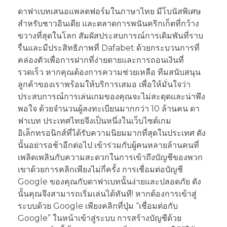
ดาฟาเบทเสนอแพลตฟอร์มในภาษาไทย มีโบนัสพิเศษ
สำหรับชาวอินเดีย และตลาดการพนันคริกเก็ตที่กว้าง
ขวางที่สุดในโลก สัมผัสประสบการณ์การเดิมพันที่ราบ
รื่นและมีประสิทธิภาพที่ Dafabet ด้วยกระบวนการที่
คล่องตัวเพื่อการฝากที่ง่ายดายและการถอนเงินที่
รวดเร็ว หากคุณต้องการความช่วยเหลือ ทีมสนับสนุน
ลูกค้าของเราพร้อมให้บริการเสมอ เพื่อให้มั่นใจว่า
ประสบการณ์การเล่นเกมของคุณจะไม่สะดุดและน่าพึง
พอใจ ด้วยจำนวนผู้ลงทะเบียนมากกว่า 10 ล้านคน ดา
ฟาเบท ประเทศไทยจึงเป็นหนึ่งในเว็บไซต์เกม
อิเล็กทรอนิกส์ที่ได้รับความนิยมมากที่สุดในประเทศ ดัง
นั้นอย่ารอช้าอีกต่อไป เข้าร่วมกับผู้คนหลายล้านคนที่
เพลิดเพลินกับความสะดวกในการเข้าถึงบัญชีของพวก
เขาด้วยการคลิกเพียงไม่กี่ครั้ง การเชื่อมต่อบัญชี
Google ของคุณกับดาฟาเบทนั้นง่ายและปลอดภัย ดัง
นั้นคุณจึงสามารถเริ่มเล่นได้ทันที! หากต้องการเข้าสู่
ระบบด้วย Google เพียงคลิกที่ปุ่ม “เชื่อมต่อกับ
Google” ในหน้าเข้าสู่ระบบ การสร้างบัญชีด้วย