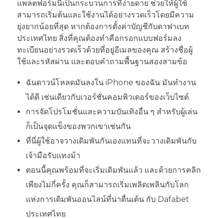
แพลตฟอร์มนี้เป็นกระบวนการที่ง่ายดาย ช่วยให้ผู้ใช้
สามารถเริ่มต้นและใช้งานได้อย่างรวดเร็วโดยมีความ
ยุ่งยากน้อยที่สุด หากต้องการตั้งค่าบัญชีกับดาฟาเบท
ประเทศไทย สิ่งที่คุณต้องทำคือกรอกแบบฟอร์มลง
ทะเบียนอย่างรวดเร็วด้วยที่อยู่อีเมลของคุณ สร้างชื่อผู้
ใช้และรหัสผ่าน และตอบคำถามพื้นฐานสองสามข้อ
ฉันดาวน์โหลดมันลงใน iPhone ของฉัน มันทำงาน
ได้ดี เช่นเดียวกับเวอร์ชั่นคอมพิวเตอร์ของเว็บไซต์
การจัดโปรโมชั่นและความบันเทิงอื่น ๆ สำหรับผู้เล่น
ก็เป็นจุดแข็งของพวกเขาเช่นกัน
ที่นี่ผู้ใช้อาจวางเดิมพันกันเองแทนที่จะวางเดิมพันกับ
เจ้ามือรับแทงม้า
ตอนนี้คุณพร้อมที่จะเริ่มเดิมพันแล้ว และด้วยการคลิก
เพียงไม่กี่ครั้ง คุณก็สามารถเริ่มเพลิดเพลินกับโลก
แห่งการเดิมพันออนไลน์ที่น่าตื่นเต้น กับ Dafabet
ประเทศไทย