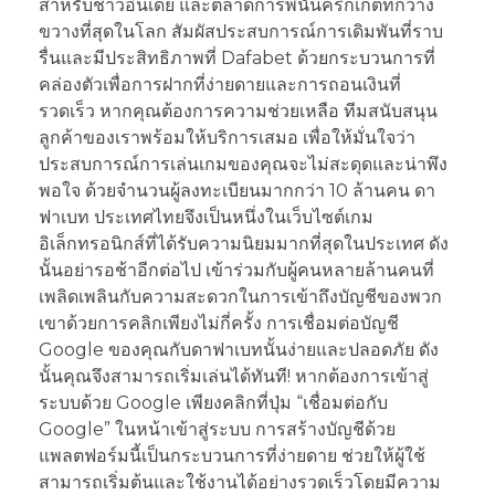
สำหรับชาวอินเดีย และตลาดการพนันคริกเก็ตที่กว้าง
ขวางที่สุดในโลก สัมผัสประสบการณ์การเดิมพันที่ราบ
รื่นและมีประสิทธิภาพที่ Dafabet ด้วยกระบวนการที่
คล่องตัวเพื่อการฝากที่ง่ายดายและการถอนเงินที่
รวดเร็ว หากคุณต้องการความช่วยเหลือ ทีมสนับสนุน
ลูกค้าของเราพร้อมให้บริการเสมอ เพื่อให้มั่นใจว่า
ประสบการณ์การเล่นเกมของคุณจะไม่สะดุดและน่าพึง
พอใจ ด้วยจำนวนผู้ลงทะเบียนมากกว่า 10 ล้านคน ดา
ฟาเบท ประเทศไทยจึงเป็นหนึ่งในเว็บไซต์เกม
อิเล็กทรอนิกส์ที่ได้รับความนิยมมากที่สุดในประเทศ ดัง
นั้นอย่ารอช้าอีกต่อไป เข้าร่วมกับผู้คนหลายล้านคนที่
เพลิดเพลินกับความสะดวกในการเข้าถึงบัญชีของพวก
เขาด้วยการคลิกเพียงไม่กี่ครั้ง การเชื่อมต่อบัญชี
Google ของคุณกับดาฟาเบทนั้นง่ายและปลอดภัย ดัง
นั้นคุณจึงสามารถเริ่มเล่นได้ทันที! หากต้องการเข้าสู่
ระบบด้วย Google เพียงคลิกที่ปุ่ม “เชื่อมต่อกับ
Google” ในหน้าเข้าสู่ระบบ การสร้างบัญชีด้วย
แพลตฟอร์มนี้เป็นกระบวนการที่ง่ายดาย ช่วยให้ผู้ใช้
สามารถเริ่มต้นและใช้งานได้อย่างรวดเร็วโดยมีความ