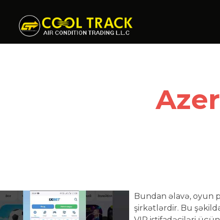
Cool Track Air Condition Trading LLC
Perfect Track of Comfort & Cool
Azer
Bundan əlavə, oyun p
şirkətlərdir. Bu şəkild
VIP istifadəçiləri üçü