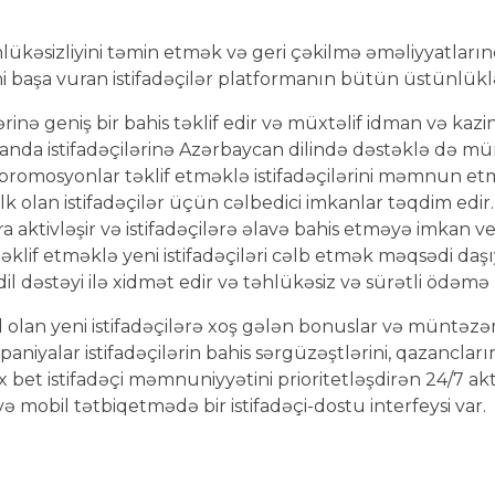
lükəsizliyini təmin etmək və geri çəkilmə əməliyyatl
ni başa vuran istifadəçilər platformanın bütün üstünlüklə
ilərinə geniş bir bahis təklif edir və müxtəlif idman və k
anda istifadəçilərinə Azərbaycan dilində dəstəklə də mürac
promosyonlar təklif etməklə istifadəçilərini məmnun et
ilk olan istifadəçilər üçün cəlbedici imkanlar təqdim ed
 aktivləşir və istifadəçilərə əlavə bahis etməyə imkan ver
təklif etməklə yeni istifadəçiləri cəlb etmək məqsədi daşı
il dəstəyi ilə xidmət edir və təhlükəsiz və sürətli ödəmə ü
d olan yeni istifadəçilərə xoş gələn bonuslar və müntə
paniyalar istifadəçilərin bahis sərgüzəştlərini, qazanclar
x bet istifadəçi məmnuniyyətini prioritetləşdirən 24/7 akt
və mobil tətbiqetmədə bir istifadəçi-dostu interfeysi var.