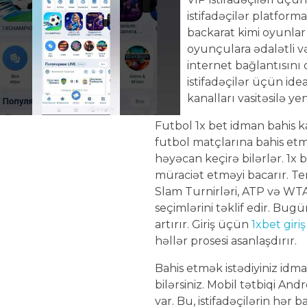
istifadəçilər platform
backarat kimi oyunlar o
oyunçulara ədalətli və
internet bağlantısını
istifadəçilər üçün ideal
kanalları vasitəsilə yen
Futbol 1x bet idman bahis k
futbol matçlarına bahis etmə
həyəcan keçirə bilərlər. 1x 
müraciət etməyi bacarır. Te
Slam Turnirləri, ATP və WTA
seçimlərini təklif edir. Bu
artırır. Giriş üçün
1xbet giriş
həllər prosesi asanlaşdırır.
Bahis etmək istədiyiniz idman
bilərsiniz. Mobil tətbiqi A
var. Bu, istifadəçilərin hər