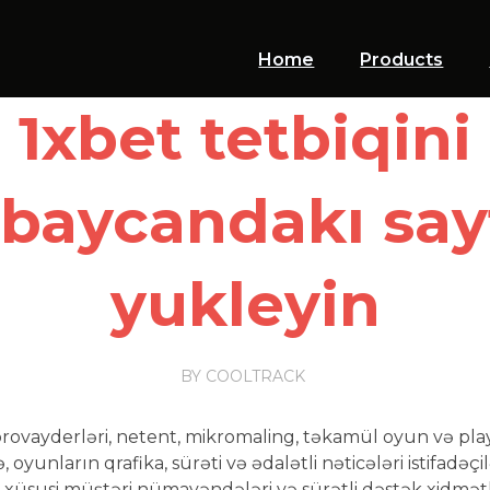
Home
Products
1xbet tetbiqini
baycandakı sa
yukleyin
BY
COOLTRACK
rovayderləri, netent, mikromaling, təkamül oyun və pla
ə, oyunların qrafika, sürəti və ədalətli nəticələri istifadəç
n xüsusi müştəri nümayəndələri və sürətli dəstək xidmətlə