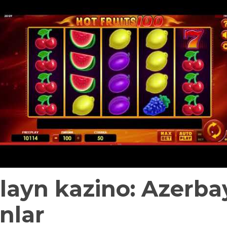
layn kazino: Azerb
nlar