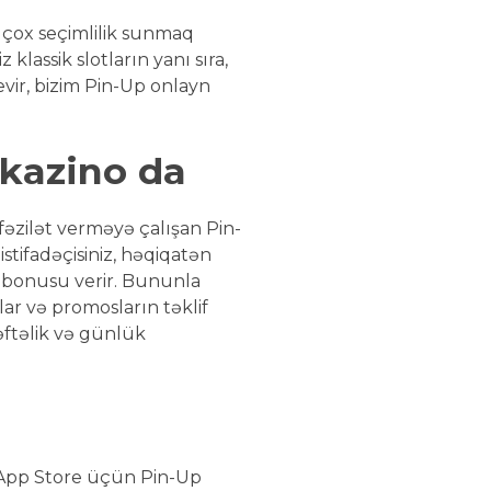
çox seçimlilik sunmaq
klassik slotların yanı sıra,
sevir, bizim Pin-Up onlayn
 kazino da
fəzilət verməyə çalışan Pin-
istifadəçisiniz, həqiqatən
ış bonusu verir. Bununla
slar və promosların təklif
əftəlik və günlük
 App Store üçün Pin-Up