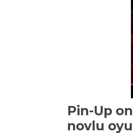
Pin-Up on
novlu oyu