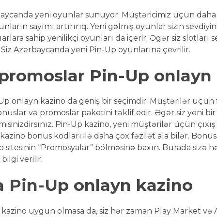
aycanda yeni oyunlar sunuyor. Müştəricimiz üçün daha 
arın sayımı artırırıq. Yeni gəlmiş oyunlar sizin sevdiyiniz 
arlara sahip yenilikçi oyunları da içerir. Əgər siz slotları 
 Siz Azerbaycanda yeni Pin-Up oyunlarına çevrilir.
 promoslar Pin-Up onlayn
p onlayn kazino da geniş bir seçimdir. Müştərilər üçün 
uslar və promoslar paketini təklif edir. Əgər siz yeni bir 
rmisinizdirsınız. Pin-Up kazino, yeni müştərilər üçün çıx
p kazino bonus kodları ilə daha çox fəzilət ala bilər. Bonu
 sitesinin “Promosyalar” bölməsinə baxın. Burada sizə h
lgi verilir.
a Pin-Up onlayn kazino
n kazino uygun olmasa da, siz hər zaman Play Market və