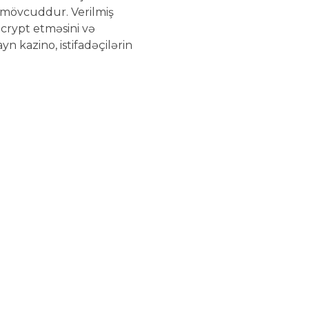
n mövcuddur. Verilmiş
crypt etməsini və
ayn kazino, istifadəçilərin