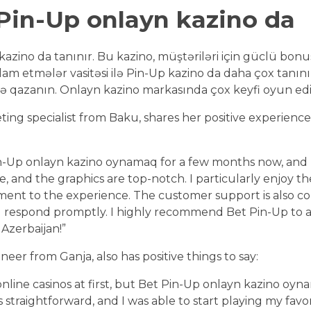
Pin-Up onlayn kazino da
zino da tanınır. Bu kazino, müştəriləri için güclü bon
am etmələr vasitəsi ilə Pin-Up kazino da daha çox tanınır
də qazanın. Onlayn kazino markasında çox keyfi oyun edi
eting specialist from Baku, shares her positive experienc
in-Up onlayn kazino oynamaq for a few months now, and I
ve, and the graphics are top-notch. I particularly enjoy th
tement to the experience. The customer support is also 
nd respond promptly. I highly recommend Bet Pin-Up to a
 Azerbaijan!”
er from Ganja, also has positive things to say:
t online casinos at first, but Bet Pin-Up onlayn kazino 
 straightforward, and I was able to start playing my favo