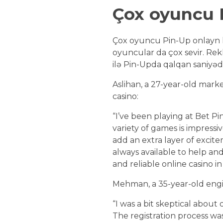
Çox oyuncu 
Çox oyuncu Pin-Up onlayn ka
oyuncular da çox sevir. Rekl
ilə Pin-Upda qalqan saniyə
Aslihan, a 27-year-old mark
casino:
“I’ve been playing at Bet P
variety of games is impressi
add an extra layer of exci
always available to help a
and reliable online casino in
Mehman, a 35-year-old engine
“I was a bit skeptical abou
The registration process was