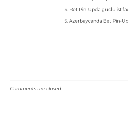
4. Bet Pin-Upda güclü istif
5. Azerbaycanda Bet Pin-
Comments are closed.