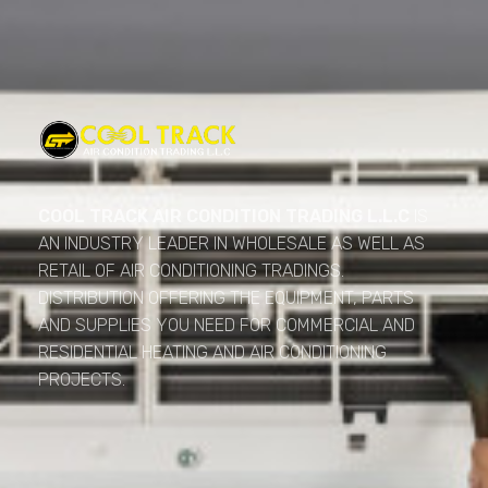
Cool Track Air Condition Trading LLC
Perfect Track of Comfort & Cool
COOL TRACK AIR CONDITION TRADING L.L.C
IS
AN INDUSTRY LEADER IN WHOLESALE AS WELL AS
RETAIL OF AIR CONDITIONING TRADINGS.
DISTRIBUTION OFFERING THE EQUIPMENT, PARTS
AND SUPPLIES YOU NEED FOR COMMERCIAL AND
RESIDENTIAL HEATING AND AIR CONDITIONING
PROJECTS.