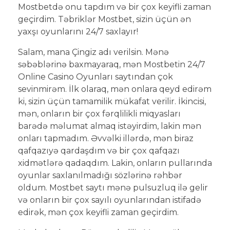
Mostbetdə onu tapdım və bir çox keyifli zaman
geçirdim. Təbriklər Mostbet, sizin üçün ən
yaxşı oyunlarını 24/7 saxlayır!
Salam, mana Çingiz adı verilsin. Mənə
səbəblərinə baxmayaraq, mən Mostbetin 24/7
Online Casino Oyunları saytından çok
sevinmirəm. İlk olaraq, mən onlara qeyd edirəm
ki, sizin üçün tamamilik mükafat verilir. İkincisi,
mən, onların bir çox fərqlilikli miqyasları
barədə məlumat almaq istəyirdim, lakin mən
onları tapmadım. Əvvəlki illərdə, mən biraz
qafqazıyə qardaşdım və bir çox qafqazı
xidmətlərə qadaqdım. Lakin, onların pullarında
oyunlar saxlanılmadığı sözlərinə rəhbər
oldum. Mostbet saytı mənə pulsuzluq ilə gelir
və onların bir çox sayılı oyunlarından istifadə
edirək, mən çox keyifli zaman geçirdim.