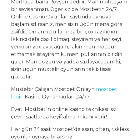
Merhaba, bana Rövşən dedilir. Mən möhtəşəm
bir səvişənman. Əgər siz də Mostbetin 24/7
Online Casino Oyunları saytında oynuya
başlamısdırsanız, mən sizin üçün mənə görə
zəifdir. Onların pullarında bir çox razılığıdır.
İkkinci defa daxil olmaq istəyirəm və hər şeyi
yenidən yoxlayacağam, lakin mən məcbur
etməmək istəyirəm ki, məni pullarının biridiri
qalar. Mən düzən və yadda saxlayacaqam ki,
sizin üçün müxtəlif oyunların tək ixtisası
qürsətir.
Müstəbir Çalışan Mostbet Onlayn
mostbet
login
Kasino Oynamaqları 24/7?
Evet, Mostbet’in online kasino təknikası, sizi
çevrli saatlarda keyif alma imkanı verir!
Hər gün 24 saat Mostbet’də asan, often, riskless
oyunlar oynaya bilərsiniz!