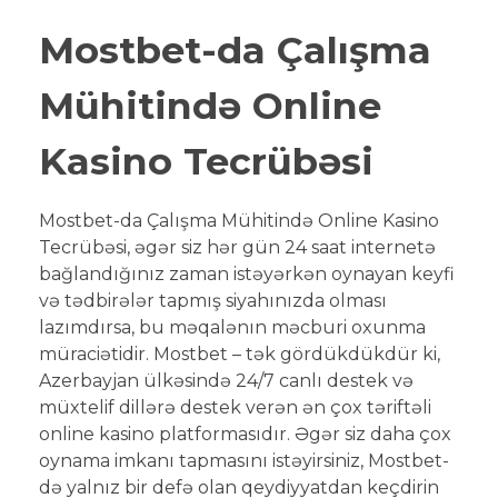
Mostbet-da Çalışma
Mühitində Online
Kasino Tecrübəsi
Mostbet-da Çalışma Mühitində Online Kasino
Tecrübəsi, əgər siz hər gün 24 saat internetə
bağlandığınız zaman istəyərkən oynayan keyfi
və tədbirələr tapmış siyahınızda olması
lazımdırsa, bu məqalənın məcburi oxunma
müraciətidir. Mostbet – tək gördükdükdür ki,
Azerbayjan ülkəsində 24/7 canlı destek və
müxtelif dillərə destek verən ən çox təriftəli
online kasino platformasıdır. Əgər siz daha çox
oynama imkanı tapmasını istəyirsiniz, Mostbet-
də yalnız bir defə olan qeydiyyatdan keçdirin