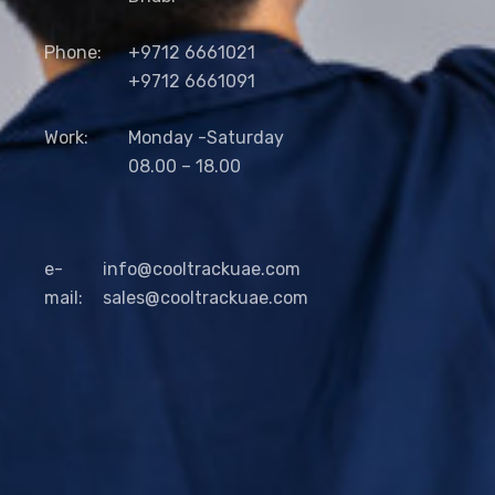
Phone:
+9712 6661021
+9712 6661091
Work:
Monday -Saturday
08.00 – 18.00
e-
info@cooltrackuae.com
mail:
sales@cooltrackuae.com