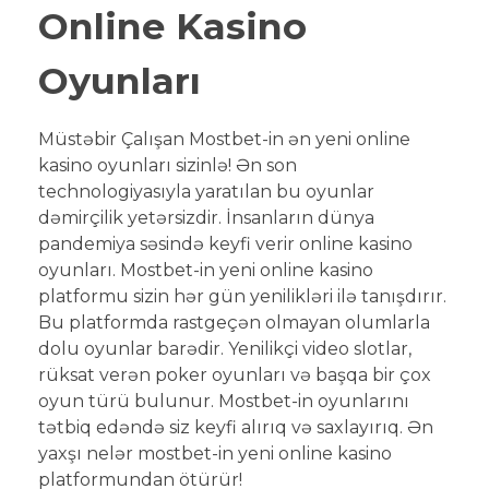
Online Kasino
Oyunları
Müstəbir Çalışan Mostbet-in ən yeni online
kasino oyunları sizinlə! Ən son
technologiyasıyla yaratılan bu oyunlar
dəmirçilik yetərsizdir. İnsanların dünya
pandemiya səsində keyfi verir online kasino
oyunları. Mostbet-in yeni online kasino
platformu sizin hər gün yenilikləri ilə tanışdırır.
Bu platformda rastgeçən olmayan olumlarla
dolu oyunlar barədir. Yenilikçi video slotlar,
rüksat verən poker oyunları və başqa bir çox
oyun türü bulunur. Mostbet-in oyunlarını
tətbiq edəndə siz keyfi alırıq və saxlayırıq. Ən
yaxşı nelər mostbet-in yeni online kasino
platformundan ötürür!