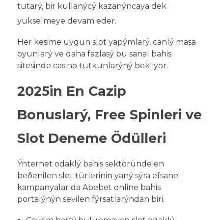
tutarý, bir kullanýcý kazanýncaya dek
yükselmeye devam eder.
Her kesime uygun slot yapýmlarý, canlý masa
oyunlarý ve daha fazlasý bu sanal bahis
sitesinde casino tutkunlarýný bekliyor.
2025in En Cazip
Bonuslarý, Free Spinleri ve
Slot Deneme Ödülleri
Ýnternet odaklý bahis sektöründe en
beðenilen slot türlerinin yaný sýra efsane
kampanyalar da Abebet online bahis
portalýnýn sevilen fýrsatlarýndan biri.