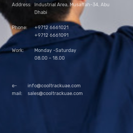
Address:
Industrial Area, Musaffah-34, Abu
Dhabi
Phone:
+9712 6661021
+9712 6661091
Work:
Monday -Saturday
08.00 – 18.00
e-
info@cooltrackuae.com
mail:
sales@cooltrackuae.com