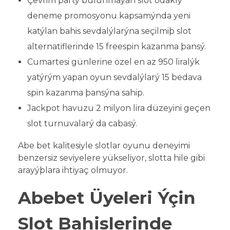
Çevrim þartý bulunmayan slot odaklý
deneme promosyonu kapsamýnda yeni
katýlan bahis sevdalýlarýna seçilmiþ slot
alternatiflerinde 15 freespin kazanma þansý.
Cumartesi günlerine özel en az 950 liralýk
yatýrým yapan oyun sevdalýlarý 15 bedava
spin kazanma þansýna sahip.
Jackpot havuzu 2 milyon lira düzeyini geçen
slot turnuvalarý da cabasý.
Abe bet kalitesiyle slotlar oyunu deneyimi
benzersiz seviyelere yükseliyor, slotta hile gibi
arayýþlara ihtiyaç olmuyor.
Abebet Üyeleri Ýçin
Slot Bahislerinde