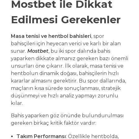
Mostbet ile Dikkat
Edilmesi Gerekenler
Masa tenisi ve hentbol bahisleri
, spor
bahisçileri için heyecan verici ve karlı bir alan
sunar.
Mostbet
, bu iki spor dalında bahis
yaparken dikkate almanız gereken bazı önemli
unsurları öne çıkarır. İlk olarak, masa tenisi ve
hentbolun dinamik doğası, bahisçilerin hızlı
kararlar almasını gerektirir. Bu spor dallarında,
maçların kısa sürede sonuçlanması, stratejik
düşünmeyi ve hızlı analiz yapmayı zorunlu
kılar.
Bahis yaparken göz önünde bulundurulması
gereken birkaç kritik faktör vardır:
Takım Performansı
: Özellikle hentbolda,