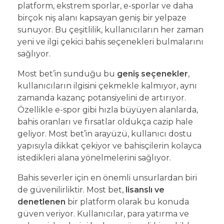
platform, ekstrem sporlar, e-sporlar ve daha
birçok niş alanı kapsayan geniş bir yelpaze
sunuyor. Bu çeşitlilik, kullanıcıların her zaman
yeni ve ilgi çekici bahis seçenekleri bulmalarını
sağlıyor.
Most bet’in sunduğu bu
geniş seçenekler
,
kullanıcıların ilgisini çekmekle kalmıyor, aynı
zamanda kazanç potansiyelini de artırıyor.
Özellikle e-spor gibi hızla büyüyen alanlarda,
bahis oranları ve fırsatlar oldukça cazip hale
geliyor. Most bet’in arayüzü, kullanıcı dostu
yapısıyla dikkat çekiyor ve bahisçilerin kolayca
istedikleri alana yönelmelerini sağlıyor.
Bahis severler için en önemli unsurlardan biri
de güvenilirliktir. Most bet,
lisanslı ve
denetlenen
bir platform olarak bu konuda
güven veriyor. Kullanıcılar, para yatırma ve