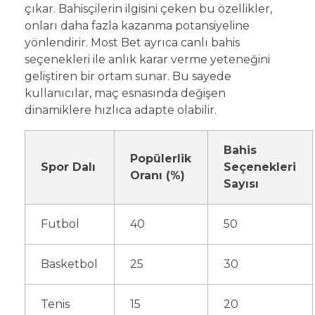
çıkar. Bahisçilerin ilgisini çeken bu özellikler,
onları daha fazla kazanma potansiyeline
yönlendirir. Most Bet ayrıca canlı bahis
seçenekleri ile anlık karar verme yeteneğini
geliştiren bir ortam sunar. Bu sayede
kullanıcılar, maç esnasında değişen
dinamiklere hızlıca adapte olabilir.
Bahis
Popülerlik
Spor Dalı
Seçenekleri
Oranı (%)
Sayısı
Futbol
40
50
Basketbol
25
30
Tenis
15
20