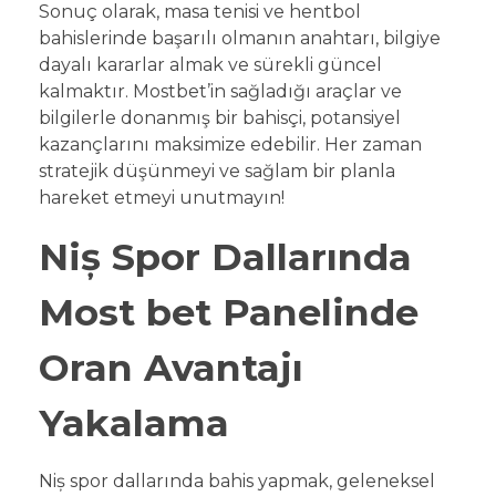
Sonuç olarak, masa tenisi ve hentbol
bahislerinde başarılı olmanın anahtarı, bilgiye
dayalı kararlar almak ve sürekli güncel
kalmaktır. Mostbet’in sağladığı araçlar ve
bilgilerle donanmış bir bahisçi, potansiyel
kazançlarını maksimize edebilir. Her zaman
stratejik düşünmeyi ve sağlam bir planla
hareket etmeyi unutmayın!
Niș Spor Dallarında
Most bet Panelinde
Oran Avantajı
Yakalama
Niș spor dallarında bahis yapmak, geleneksel