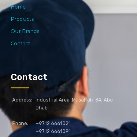
Home
Products
Our Brands
Contact
Contact
Address:
Industrial Area, Musaffah-34, Abu
Dhabi
Phone:
+9712 6661021
+9712 6661091