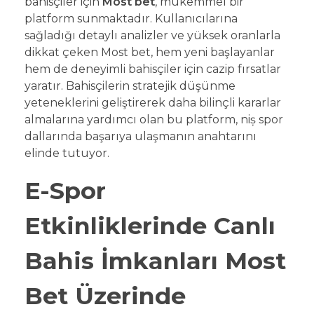
bahisçiler için
Most bet
, mükemmel bir
platform sunmaktadır. Kullanıcılarına
sağladığı detaylı analizler ve yüksek oranlarla
dikkat çeken Most bet, hem yeni başlayanlar
hem de deneyimli bahisçiler için cazip fırsatlar
yaratır. Bahisçilerin stratejik düşünme
yeteneklerini geliştirerek daha bilinçli kararlar
almalarına yardımcı olan bu platform, niș spor
dallarında başarıya ulaşmanın anahtarını
elinde tutuyor.
E-Spor
Etkinliklerinde Canlı
Bahis İmkanları Most
Bet Üzerinde