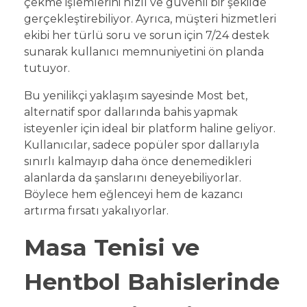
çekme işlemlerini hızlı ve güvenli bir şekilde
gerçekleştirebiliyor. Ayrıca, müşteri hizmetleri
ekibi her türlü soru ve sorun için 7/24 destek
sunarak kullanıcı memnuniyetini ön planda
tutuyor.
Bu yenilikçi yaklaşım sayesinde Most bet,
alternatif spor dallarında bahis yapmak
isteyenler için ideal bir platform haline geliyor.
Kullanıcılar, sadece popüler spor dallarıyla
sınırlı kalmayıp daha önce denemedikleri
alanlarda da şanslarını deneyebiliyorlar.
Böylece hem eğlenceyi hem de kazancı
artırma fırsatı yakalıyorlar.
Masa Tenisi ve
Hentbol Bahislerinde