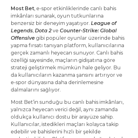
Most Bet
, e-spor etkinliklerinde canlı bahis
imkânları sunarak, oyun tutkunlarına
benzersiz bir deneyim yaşatıyor.
League of
Legends
,
Dota 2
ve
Counter-Strike: Global
Offensive
gibi popüler oyunlar üzerinde bahis
yapma fırsatı tanıyan platform, kullanıcılarına
gerçek zamanlı heyecan sunuyor. Canlı bahis
özelliği sayesinde, maçların gidişatına göre
strateji geliştirmek mümkün hale geliyor. Bu
da kullanıcıların kazanma şansını artırıyor ve
e-spor dünyasına daha derinlemesine
dalmalarını sağlıyor.
Most Bet’in sunduğu bu canlı bahis imkânları,
yalnızca heyecan verici değil, aynı zamanda
oldukça kullanıcı dostu bir arayüze sahip.
Kullanıcılar, istedikleri maçları kolayca takip
edebilir ve bahislerini hızlı bir şekilde