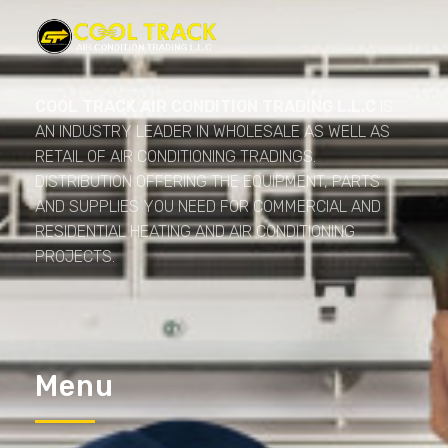
Cool Track Air Condition Trading LLC
Perfect Track of Comfort & Cool
COOL TRACK AIR CONDITION TRADING L.L.C
IS
AN INDUSTRY LEADER IN WHOLESALE AS WELL AS
RETAIL OF AIR CONDITIONING TRADINGS.
DISTRIBUTION OFFERING THE EQUIPMENT, PARTS
AND SUPPLIES YOU NEED FOR COMMERCIAL AND
RESIDENTIAL HEATING AND AIR CONDITIONING
PROJECTS.
Menu