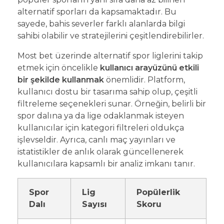
alternatif sporları da kapsamaktadır. Bu
sayede, bahis severler farklı alanlarda bilgi
sahibi olabilir ve stratejilerini çeşitlendirebilirler.
Most bet üzerinde alternatif spor liglerini takip
etmek için öncelikle
kullanıcı arayüzünü etkili
bir şekilde kullanmak
önemlidir. Platform,
kullanıcı dostu bir tasarıma sahip olup, çeşitli
filtreleme seçenekleri sunar. Örneğin, belirli bir
spor dalına ya da lige odaklanmak isteyen
kullanıcılar için kategori filtreleri oldukça
işlevseldir. Ayrıca, canlı maç yayınları ve
istatistikler de anlık olarak güncellenerek
kullanıcılara kapsamlı bir analiz imkanı tanır.
Spor
Lig
Popülerlik
Dalı
Sayısı
Skoru