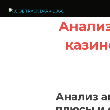
Cool Track Air Condition Trading LLC
Perfect Track of Comfort & Cool
Анализ
казин
Анализ а
плюсы и 