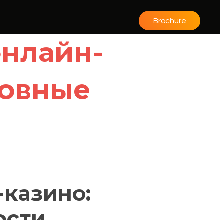
Brochure
онлайн-
новные
-казино:
ости