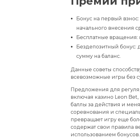
Премии при
Бонус на первый взнос:
начального внесения ср
Бесплатные вращения: 
Бездепозитный бонус: 
сумму на баланс.
Данные советы способств
всевозможные игры без 
Предложения для регуляр
включая казино Leon Bet
баллы за действия и мен
соревнования и специаль
превращает игру еще бол
содержат свои правила в
использованием бонусов.