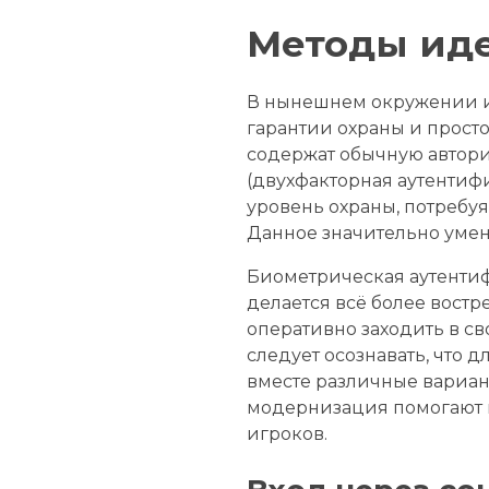
Методы ид
В нынешнем окружении и
гарантии охраны и прост
содержат обычную автори
(двухфакторная аутенти
уровень охраны, потребуя
Данное значительно уме
Биометрическая аутенти
делается всё более востр
оперативно заходить в с
следует осознавать, что
вместе различные вариан
модернизация помогают 
игроков.