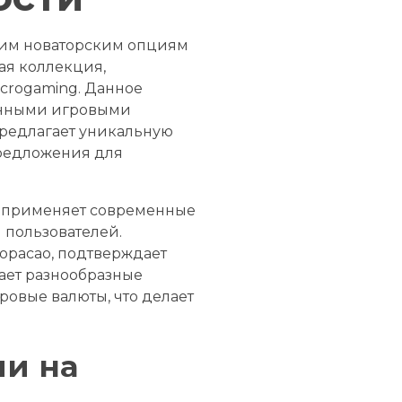
оим новаторским опциям
ая коллекция,
icrogaming. Данное
ионными игровыми
предлагает уникальную
предложения для
то применяет современные
 пользователей.
Кюрасао, подтверждает
ает разнообразные
овые валюты, что делает
ии на