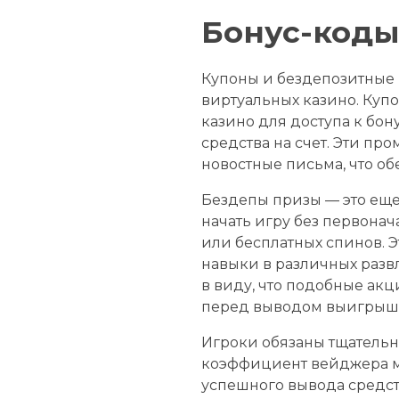
Бонус-коды
Купоны и бездепозитные 
виртуальных казино. Купо
казино для доступа к бо
средства на счет. Эти п
новостные письма, что об
Бездепы призы — это ещ
начать игру без первона
или бесплатных спинов. 
навыки в различных разв
в виду, что подобные ак
перед выводом выигрыш
Игроки обязаны тщательн
коэффициент вейджера мо
успешного вывода средст