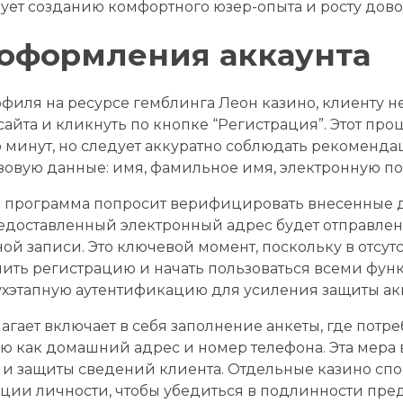
вует созданию комфортного юзер-опыта и росту дово
оформления аккаунта
офиля на ресурсе гемблинга Леон казино, клиенту 
сайта и кликнуть по кнопке “Регистрация”. Этот пр
 минут, но следует аккуратно соблюдать рекоменд
зовую данные: имя, фамильное имя, электронную поч
о программа попросит верифицировать внесенные 
редоставленный электронный адрес будет отправле
ой записи. Это ключевой момент, поскольку в отсу
ить регистрацию и начать пользоваться всеми фун
вухэтапную аутентификацию для усиления защиты акк
ает включает в себя заполнение анкеты, где потре
ую как домашний адрес и номер телефона. Эта мер
 и защиты сведений клиента. Отдельные казино сп
ии личности, чтобы убедиться в подлинности пре