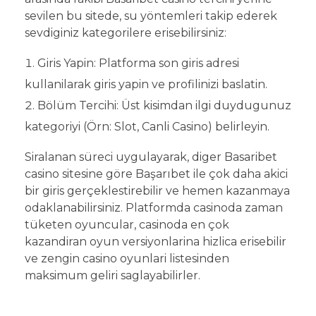
sevilen bu sitede, su yöntemleri takip ederek
sevdiginiz kategorilere erisebilirsiniz:
Giris Yapin: Platforma son giris adresi
kullanilarak giris yapin ve profilinizi baslatin.
Bölüm Tercihi: Üst kisimdan ilgi duydugunuz
kategoriyi (Örn: Slot, Canli Casino) belirleyin.
Siralanan süreci uygulayarak, diger Basaribet
casino sitesine göre Başarıbet ile çok daha akici
bir giris gerçeklestirebilir ve hemen kazanmaya
odaklanabilirsiniz. Platformda casinoda zaman
tüketen oyuncular, casinoda en çok
kazandiran oyun versiyonlarina hizlica erisebilir
ve zengin casino oyunlari listesinden
maksimum geliri saglayabilirler.