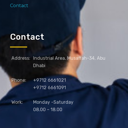
Contact
Contact
Address:
Industrial Area, Musaffah-34, Abu
Dhabi
Phone:
+9712 6661021
+9712 6661091
Work:
Monday -Saturday
08.00 – 18.00