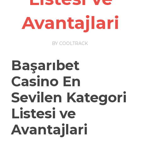
Avantajlari
BY
COOLTRACK
Başarıbet
Casino En
Sevilen Kategori
Listesi ve
Avantajlari