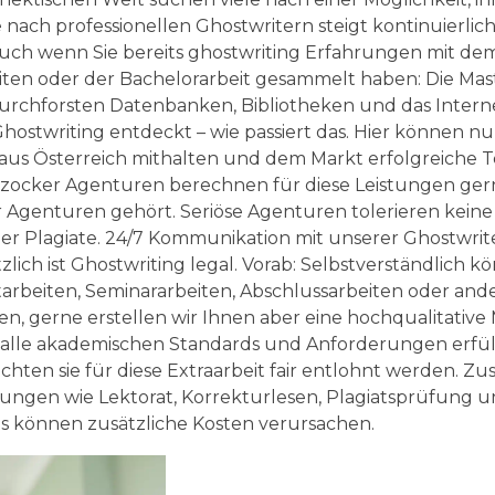
nach professionellen Ghostwritern steigt kontinuierlich
Auch wenn Sie bereits ghostwriting Erfahrungen mit de
iten oder der Bachelorarbeit gesammelt haben: Die Mas
durchforsten Datenbanken, Bibliotheken und das Inter
Ghostwriting entdeckt – wie passiert das. Hier können n
us Österreich mithalten und dem Markt erfolgreiche T
zocker Agenturen berechnen für diese Leistungen gerne
er Agenturen gehört. Seriöse Agenturen tolerieren kein
r Plagiate. 24/7 Kommunikation mit unserer Ghostwrit
zlich ist Ghostwriting legal. Vorab: Selbstverständlich
tarbeiten, Seminararbeiten, Abschlussarbeiten oder and
en, gerne erstellen wir Ihnen aber eine hochqualitativ
 alle akademischen Standards und Anforderungen erfüllt
hten sie für diese Extraarbeit fair entlohnt werden. Zus
tungen wie Lektorat, Korrekturlesen, Plagiatsprüfung un
hts können zusätzliche Kosten verursachen.