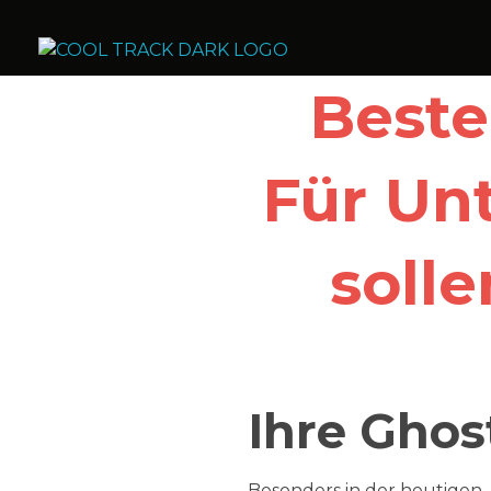
Cool Track Air Condition Trading LLC
Perfect Track of Comfort & Cool
Beste
Für Un
soll
Ihre Ghos
Besonders in der heutigen, 