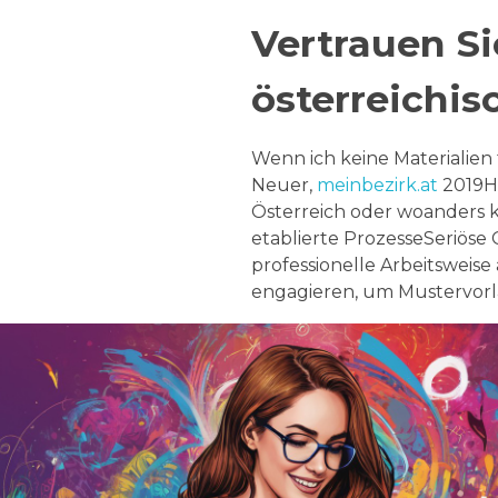
Vertrauen Si
österreichis
Wenn ich keine Materialien 
Neuer,
meinbezirk.at
2019Ha
Österreich oder woanders 
etablierte ProzesseSeriös
professionelle Arbeitsweis
engagieren, um Mustervorla