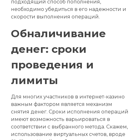
подходящий способ пополнения,
необходимо убедиться в его надежности и
скорости выполнения операций.
Обналичивание
денег: сроки
проведения и
лимиты
Для многих участников в интернет-казино
важным фактором является механизм
снятия денег. Сроки исполнения операций
имеют возможность варьироваться в
соответствии с выбранного метода. Скажем,
использование виртуальных счетов, вроде