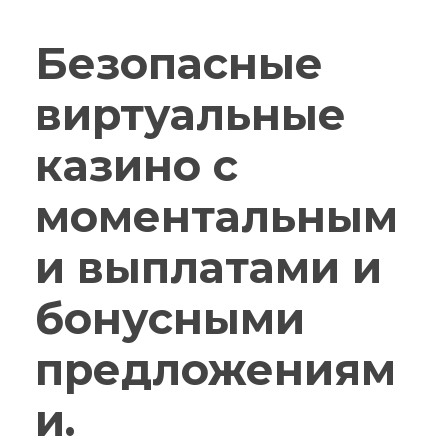
Безопасные
виртуальные
казино с
моментальным
и выплатами и
бонусными
предложениям
и.