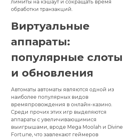
лимиты на кэшаут и сокращать время
обработки транзакций.
Виртуальные
аппараты:
популярные слоты
и обновления
Автоматы автоматы являются одной из
наиболее популярных видов
времяпровождения в онлайн-казино.
Среди прочих этих игр выделяются
аппараты с увеличивающимися
выигрышами, вроде Mega Moolah и Divine
Fortune, что завлекают геймеров