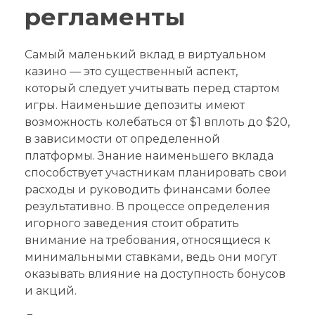
регламенты
Самый маленький вклад в виртуальном
казино — это существенный аспект,
который следует учитывать перед стартом
игры. Наименьшие депозиты имеют
возможность колебаться от $1 вплоть до $20,
в зависимости от определенной
платформы. Знание наименьшего вклада
способствует участникам планировать свои
расходы и руководить финансами более
результативно. В процессе определения
игорного заведения стоит обратить
внимание на требования, относящиеся к
минимальными ставками, ведь они могут
оказывать влияние на доступность бонусов
и акций.