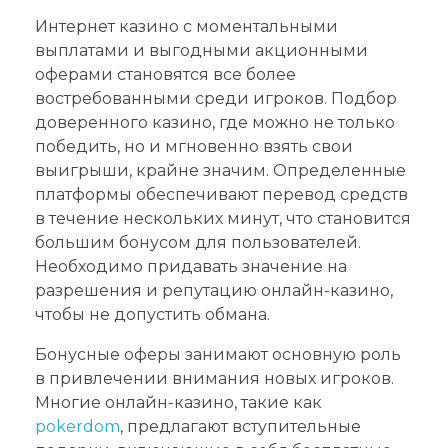
Интернет казино с моментальными
выплатами и выгодными акционными
оферами становятся все более
востребованными среди игроков. Подбор
доверенного казино, где можно не только
победить, но и мгновенно взять свои
выигрыши, крайне значим. Определенные
платформы обеспечивают перевод средств
в течение нескольких минут, что становится
большим бонусом для пользователей.
Необходимо придавать значение на
разрешения и репутацию онлайн-казино,
чтобы не допустить обмана.
Бонусные оферы занимают основную роль
в привлечении внимания новых игроков.
Многие онлайн-казино, такие как
pokerdom
, предлагают вступительные