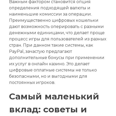
Важным фактором становится опция
определения подходящей валюты и
наименьшие комиссии за операции.
Преимущественно цифровых кошельки
дают возможность оперировать с разными
денежными единицами, что делает проще
процесс игры для пользователей из разных
стран. При данном такие системы, как
PayPal, зачастую предлагают
дополнительные бонусы при применении
их услуг в онлайн казино. Это делает
цифровые оплатные системы не только
безопасными, но и выгодными для
постоянных игроков.
Самый маленький
вклад: советы и