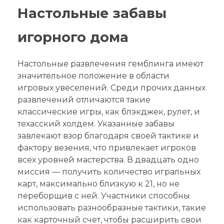
Настольные забавы
игорного дома
Настольные развлечения гемблинга имеют
значительное положение в области
игровых увеселений. Среди прочих данных
развлечений отличаются такие
классические игры, как блэкджек, рулет, и
техасский холдем. Указанные забавы
завлекают взор благодаря своей тактике и
фактору везения, что привлекает игроков
всех уровней мастерства. В двадцать одно
миссия — получить количество игральных
карт, максимально близкую к 21, но не
переборщив с ней. Участники способны
использовать разнообразные тактики, такие
как карточный счет, чтобы расширить свои