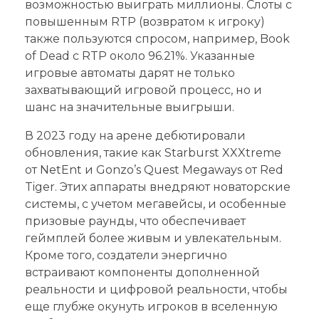
возможностью выиграть миллионы. Слоты с
повышенным RTP (возвратом к игроку)
также пользуются спросом, например, Book
of Dead с RTP около 96.21%. Указанные
игровые автоматы дарят не только
захватывающий игровой процесс, но и
шанс на значительные выигрыши.
В 2023 году на арене дебютировали
обновления, такие как Starburst XXXtreme
от NetEnt и Gonzo’s Quest Megaways от Red
Tiger. Этих аппараты внедряют новаторские
системы, с учетом мегавейсы, и особенные
призовые раунды, что обеспечивает
геймплей более живым и увлекательным.
Кроме того, создатели энергично
встраивают компоненты дополненной
реальности и цифровой реальности, чтобы
еще глубже окунуть игроков в вселенную