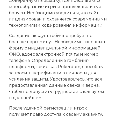
доверенную площадку, где предлагаются
многообразные игры и привлекательные
бонусы. Необходимо убедиться, что сайт
лицензирован и охраняется современными
технологиями кодирования информации.
Создание аккаунта обычно требует не
больше пары минут. Необходимо заполнить
форму с индивидуальной информацией:
ФИО, адрес электронной почты и номер
телефона. Определенные гэмблинг-
платформы, такие как Pokerdom, способны
запросить верификацию личности для
усиления защиты. Удостоверьтесь, что вся
предоставленная данные свежа и верна,
чтобы не допустить трудностей с кэшаутом
в дальнейшем.
После удачной регистрации игрок
получает право доступа к своему аккаунту,