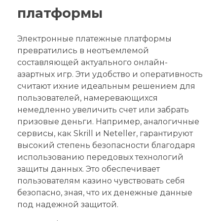
платформы
Электронные платежные платформы
превратились в неотъемлемой
составляющей актуального онлайн-
азартных игр. Эти удобство и оперативность
считают ихние идеальным решением для
пользователей, намеревающихся
немедленно увеличить счет или забрать
призовые деньги. Например, аналогичные
сервисы, как Skrill и Neteller, гарантируют
высокий степень безопасности благодаря
использованию передовых технологий
защиты данных. Это обеспечивает
пользователям казино чувствовать себя
безопасно, зная, что их денежные данные
под надежной защитой.