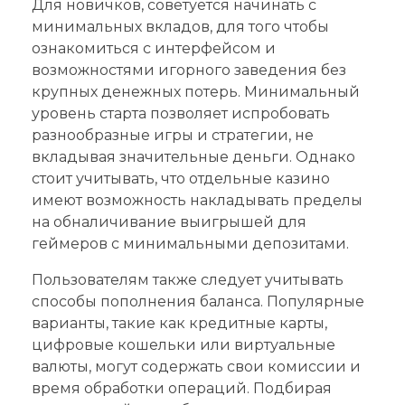
Для новичков, советуется начинать с
минимальных вкладов, для того чтобы
ознакомиться с интерфейсом и
возможностями игорного заведения без
крупных денежных потерь. Минимальный
уровень старта позволяет испробовать
разнообразные игры и стратегии, не
вкладывая значительные деньги. Однако
стоит учитывать, что отдельные казино
имеют возможность накладывать пределы
на обналичивание выигрышей для
геймеров с минимальными депозитами.
Пользователям также следует учитывать
способы пополнения баланса. Популярные
варианты, такие как кредитные карты,
цифровые кошельки или виртуальные
валюты, могут содержать свои комиссии и
время обработки операций. Подбирая