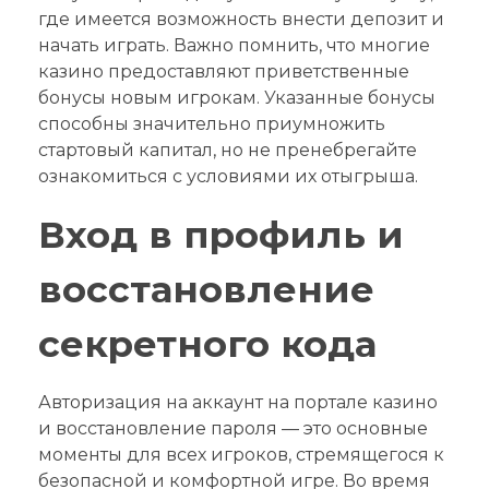
где имеется возможность внести депозит и
начать играть. Важно помнить, что многие
казино предоставляют приветственные
бонусы новым игрокам. Указанные бонусы
способны значительно приумножить
стартовый капитал, но не пренебрегайте
ознакомиться с условиями их отыгрыша.
Вход в профиль и
восстановление
секретного кода
Авторизация на аккаунт на портале казино
и восстановление пароля — это основные
моменты для всех игроков, стремящегося к
безопасной и комфортной игре. Во время