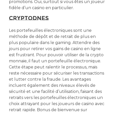
promotions. Oui, surtout si vous êtes un joueur
fidèle d’un casino en particulier.
CryptoDnes
Les portefeuilles électroniques sont une
méthode de dépôt et de retrait de plus en
plus populaire dans le gaming. Attendre des
jours pour retirer vos gains de casino en ligne
est frustrant. Pour pouvoir utiliser de la crypto
monnaie, il faut un portefeuille électronique.
Cette étape peut ralentir le processus, mais
reste nécessaire pour sécuriser les transactions
et lutter contre la fraude. Les avantages
incluent également des niveaux élevés de
sécurité et une facilité d’utilisation, faisant des
retraits vers les portefeuilles électroniques un
choix attrayant pour les joueurs de casino avec
retrait rapide. Bonus de bienvenue sur