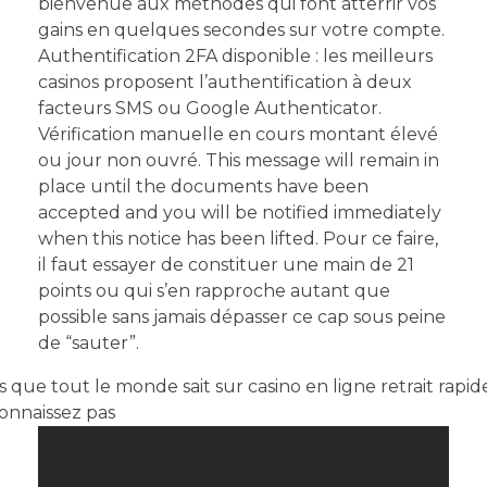
bienvenue aux méthodes qui font atterrir vos
gains en quelques secondes sur votre compte.
Authentification 2FA disponible : les meilleurs
casinos proposent l’authentification à deux
facteurs SMS ou Google Authenticator.
Vérification manuelle en cours montant élevé
ou jour non ouvré. This message will remain in
place until the documents have been
accepted and you will be notified immediately
when this notice has been lifted. Pour ce faire,
il faut essayer de constituer une main de 21
points ou qui s’en rapproche autant que
possible sans jamais dépasser ce cap sous peine
de “sauter”.