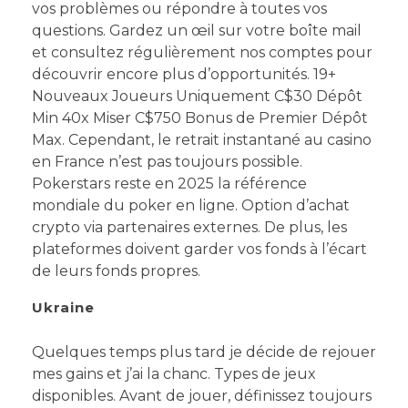
vos problèmes ou répondre à toutes vos
questions. Gardez un œil sur votre boîte mail
et consultez régulièrement nos comptes pour
découvrir encore plus d’opportunités. 19+
Nouveaux Joueurs Uniquement C$30 Dépôt
Min 40x Miser C$750 Bonus de Premier Dépôt
Max. Cependant, le retrait instantané au casino
en France n’est pas toujours possible.
Pokerstars reste en 2025 la référence
mondiale du poker en ligne. Option d’achat
crypto via partenaires externes. De plus, les
plateformes doivent garder vos fonds à l’écart
de leurs fonds propres.
Ukraine
Quelques temps plus tard je décide de rejouer
mes gains et j’ai la chanc. Types de jeux
disponibles. Avant de jouer, définissez toujours