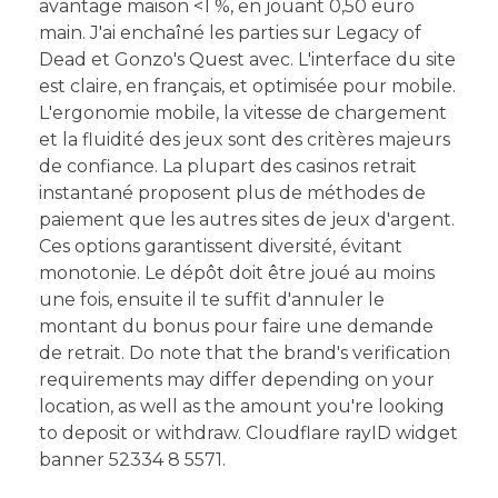
avantage maison <1 %, en jouant 0,50 euro
main. J'ai enchaîné les parties sur Legacy of
Dead et Gonzo's Quest avec. L'interface du site
est claire, en français, et optimisée pour mobile.
L'ergonomie mobile, la vitesse de chargement
et la fluidité des jeux sont des critères majeurs
de confiance. La plupart des casinos retrait
instantané proposent plus de méthodes de
paiement que les autres sites de jeux d'argent.
Ces options garantissent diversité, évitant
monotonie. Le dépôt doit être joué au moins
une fois, ensuite il te suffit d'annuler le
montant du bonus pour faire une demande
de retrait. Do note that the brand's verification
requirements may differ depending on your
location, as well as the amount you're looking
to deposit or withdraw. Cloudflare rayID widget
banner 52334 8 5571.