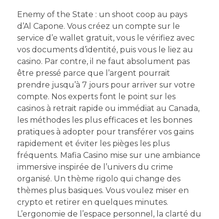
Enemy of the State : un shoot coop au pays
d’Al Capone. Vous créez un compte sur le
service d’e wallet gratuit, vous le vérifiez avec
vos documents d’identité, puis vous le liez au
casino. Par contre, il ne faut absolument pas
être pressé parce que l’argent pourrait
prendre jusqu’à 7 jours pour arriver sur votre
compte. Nos experts font le point sur les
casinos à retrait rapide ou immédiat au Canada,
les méthodes les plus efficaces et les bonnes
pratiques à adopter pour transférer vos gains
rapidement et éviter les pièges les plus
fréquents. Mafia Casino mise sur une ambiance
immersive inspirée de l’univers du crime
organisé. Un thème rigolo qui change des
thèmes plus basiques. Vous voulez miser en
crypto et retirer en quelques minutes.
L’ergonomie de l’espace personnel, la clarté du