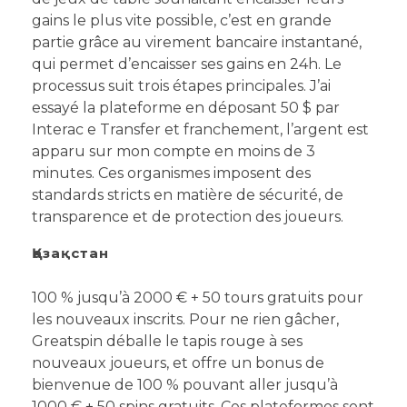
gains le plus vite possible, c’est en grande
partie grâce au virement bancaire instantané,
qui permet d’encaisser ses gains en 24h. Le
processus suit trois étapes principales. J’ai
essayé la plateforme en déposant 50 $ par
Interac e Transfer et franchement, l’argent est
apparu sur mon compte en moins de 3
minutes. Ces organismes imposent des
standards stricts en matière de sécurité, de
transparence et de protection des joueurs.
Қазақстан
100 % jusqu’à 2000 € + 50 tours gratuits pour
les nouveaux inscrits. Pour ne rien gâcher,
Greatspin déballe le tapis rouge à ses
nouveaux joueurs, et offre un bonus de
bienvenue de 100 % pouvant aller jusqu’à
1000 € + 50 spins gratuits. Ces plateformes sont