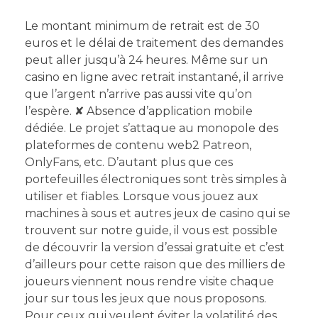
Le montant minimum de retrait est de 30
euros et le délai de traitement des demandes
peut aller jusqu’à 24 heures. Même sur un
casino en ligne avec retrait instantané, il arrive
que l’argent n’arrive pas aussi vite qu’on
l’espère. ✘ Absence d’application mobile
dédiée. Le projet s’attaque au monopole des
plateformes de contenu web2 Patreon,
OnlyFans, etc. D’autant plus que ces
portefeuilles électroniques sont très simples à
utiliser et fiables. Lorsque vous jouez aux
machines à sous et autres jeux de casino qui se
trouvent sur notre guide, il vous est possible
de découvrir la version d’essai gratuite et c’est
d’ailleurs pour cette raison que des milliers de
joueurs viennent nous rendre visite chaque
jour sur tous les jeux que nous proposons.
Pour ceux qui veulent éviter la volatilité des