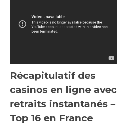
Récapitulatif des
casinos en ligne avec
retraits instantanés –
Top 16 en France