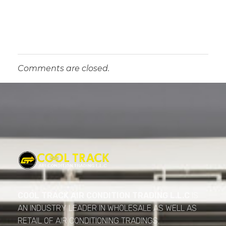
Comments are closed.
Cool Track Air Condition Trading LLC
Perfect Track of Comfort & Cool
COOL TRACK AIR CONDITION TRADING L.L.C
IS
AN INDUSTRY LEADER IN WHOLESALE AS WELL AS
RETAIL OF AIR CONDITIONING TRADINGS.