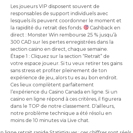
Les joueurs VIP disposent souvent de
responsables de support individuels avec
lesquels ils peuvent coordonner le moment et
la rapidité du retrait des fonds.
Cashback en
direct : Monster Win rembourse 25 % jusqu’à
300 CAD sur les pertes enregistrées dans la
section casino en direct, chaque semaine.
Étape 1 : Cliquez sur la section “Retrait” de
votre espace joueur. Si tu veux retirer tes gains
sans stress et profiter pleinement de ton
expérience de jeu, alors tu es au bon endroit.
Ces lieux complètent parfaitement
l’expérience du Casino Canada en ligne. Si un
casino en ligne répond à ces critères, il figurera
dans le TOP de notre classement. D’ailleurs,
notre problème technique a été résolu en
moins de 10 minutes via Live chat.