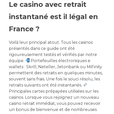
Le casino avec retrait
instantané est il légal en
France ?
Voilà leur principal atout. Tous les casinos
présentés dans ce guide ont été
rigoureusement testés et vérifiés par notre
équipe.
Portefeuilles électroniques e
wallets : Skrill, Neteller, Jetonbank ou MiFinity
permettent des retraits en quelques minutes,
souvent sans frais. Une fois le souci résolu, les
retraits suivants ont été instantanés.
Principales cartes prépayées utilisées sur les
casinos. Lorsque vous rejoignez un nouveau
casino retrait immédiat, vous pouvez recevoir
un bonus de bienvenue et de nombreuses