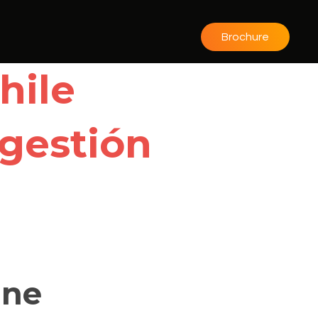
Brochure
hile
 gestión
ine