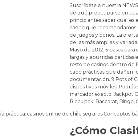
Suscríbete a nuestra NEW
de qué preocuparse en cuant
principiantes saber cuál es 
casino que recomendamos co
de juegos y bonos. La ofert
de las más amplias y variad
Mayo de 2012. 5 pasos para e
largas y aburridas partidas 
resto de casinos dentro de E
cabo prácticas que dañen lo
documentación. 9 Pots of 
dispositivos móviles. Podrás
marcador exacto. Jackpot C
Blackjack, Baccarat, Bingo, 
¿Cómo Clasif