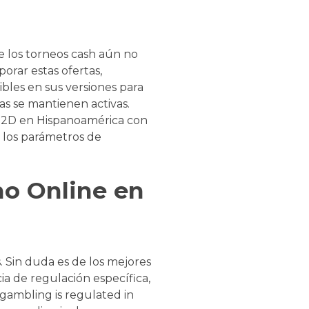
e los torneos cash aún no
rar estas ofertas,
bles en sus versiones para
eas se mantienen activas.
 D2D en Hispanoamérica con
 los parámetros de
o Online en
. Sin duda es de los mejores
ia de regulación específica,
 gambling is regulated in