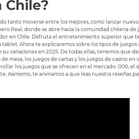
n Chile?
tido tanto moverse entre los mejores, como lanzar nue
ero Real, donde se abre hacia la comunidad chilena de 
or en Chile. Disfruta el entretenimiento superior que ti
a tablet. Ahora te explicaremos sobre los tipos de juegos
su variaciones en 2025. De todas ellas, tenemos que de
s de mesa, los juegos de cartas y los juegos de casino en v
rollar los juegos que se ofrecen en el mercado. 000, el 
e. Asimismo, te animamos a que leas nuestra reseñas p