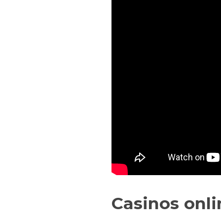
Casinos onli