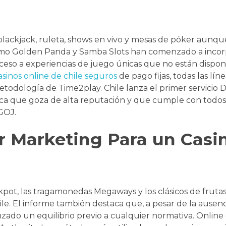
blackjack, ruleta, shows en vivo y mesas de póker aunqu
omo Golden Panda y Samba Slots han comenzado a incorpo
ceso a experiencias de juego únicas que no están disponi
asinos online de chile seguros
de pago fijas, todas las lín
etodología de Time2play. Chile lanza el primer servicio
arca que goza de alta reputación y que cumple con todos
GOJ.
 Marketing Para un Casin
ckpot, las tragamonedas Megaways y los clásicos de frutas
ile. El informe también destaca que, a pesar de la ausenc
zado un equilibrio previo a cualquier normativa. Online