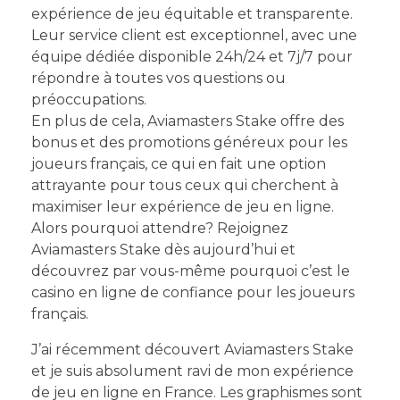
expérience de jeu équitable et transparente.
Leur service client est exceptionnel, avec une
équipe dédiée disponible 24h/24 et 7j/7 pour
répondre à toutes vos questions ou
préoccupations.
En plus de cela, Aviamasters Stake offre des
bonus et des promotions généreux pour les
joueurs français, ce qui en fait une option
attrayante pour tous ceux qui cherchent à
maximiser leur expérience de jeu en ligne.
Alors pourquoi attendre? Rejoignez
Aviamasters Stake dès aujourd’hui et
découvrez par vous-même pourquoi c’est le
casino en ligne de confiance pour les joueurs
français.
J’ai récemment découvert Aviamasters Stake
et je suis absolument ravi de mon expérience
de jeu en ligne en France. Les graphismes sont