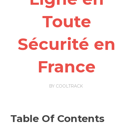
Toute
Sécurité en
France
BY
COOLTRACK
Table Of Contents