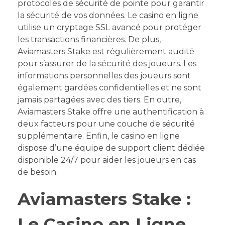
protocoles de sécurité de pointe pour garantir
la sécurité de vos données. Le casino en ligne
utilise un cryptage SSL avancé pour protéger
les transactions financières. De plus,
Aviamasters Stake est régulièrement audité
pour s’assurer de la sécurité des joueurs. Les
informations personnelles des joueurs sont
également gardées confidentielles et ne sont
jamais partagées avec des tiers. En outre,
Aviamasters Stake offre une authentification à
deux facteurs pour une couche de sécurité
supplémentaire. Enfin, le casino en ligne
dispose d’une équipe de support client dédiée
disponible 24/7 pour aider les joueurs en cas
de besoin.
Aviamasters Stake :
Le Casino en Ligne