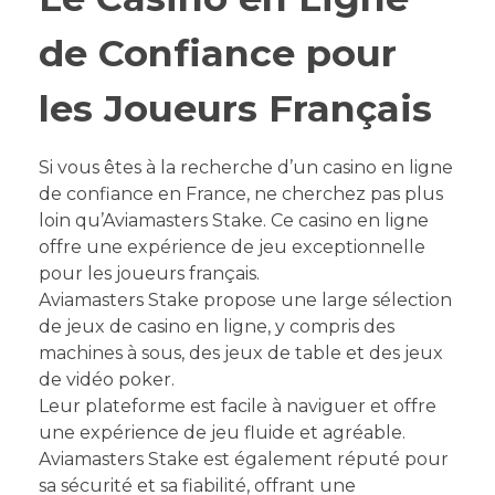
de Confiance pour
les Joueurs Français
Si vous êtes à la recherche d’un casino en ligne
de confiance en France, ne cherchez pas plus
loin qu’Aviamasters Stake. Ce casino en ligne
offre une expérience de jeu exceptionnelle
pour les joueurs français.
Aviamasters Stake propose une large sélection
de jeux de casino en ligne, y compris des
machines à sous, des jeux de table et des jeux
de vidéo poker.
Leur plateforme est facile à naviguer et offre
une expérience de jeu fluide et agréable.
Aviamasters Stake est également réputé pour
sa sécurité et sa fiabilité, offrant une