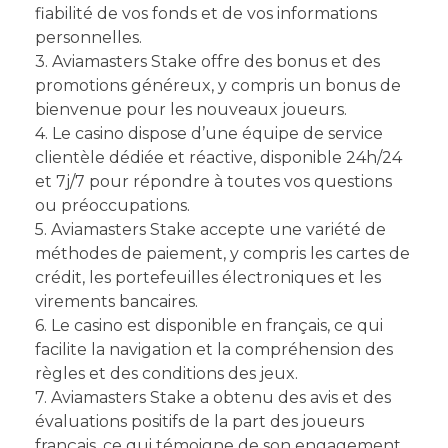
fiabilité de vos fonds et de vos informations
personnelles.
3. Aviamasters Stake offre des bonus et des
promotions généreux, y compris un bonus de
bienvenue pour les nouveaux joueurs.
4. Le casino dispose d’une équipe de service
clientèle dédiée et réactive, disponible 24h/24
et 7j/7 pour répondre à toutes vos questions
ou préoccupations.
5. Aviamasters Stake accepte une variété de
méthodes de paiement, y compris les cartes de
crédit, les portefeuilles électroniques et les
virements bancaires.
6. Le casino est disponible en français, ce qui
facilite la navigation et la compréhension des
règles et des conditions des jeux.
7. Aviamasters Stake a obtenu des avis et des
évaluations positifs de la part des joueurs
français, ce qui témoigne de son engagement