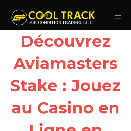
Cool Track Air Condition Trading LLC
Perfect Track of Comfort & Cool
Découvrez
Aviamasters
Stake : Jouez
au Casino en
Ligne en