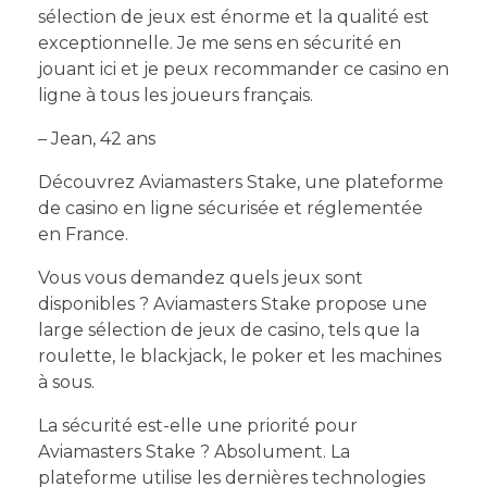
sélection de jeux est énorme et la qualité est
exceptionnelle. Je me sens en sécurité en
jouant ici et je peux recommander ce casino en
ligne à tous les joueurs français.
– Jean, 42 ans
Découvrez Aviamasters Stake, une plateforme
de casino en ligne sécurisée et réglementée
en France.
Vous vous demandez quels jeux sont
disponibles ? Aviamasters Stake propose une
large sélection de jeux de casino, tels que la
roulette, le blackjack, le poker et les machines
à sous.
La sécurité est-elle une priorité pour
Aviamasters Stake ? Absolument. La
plateforme utilise les dernières technologies