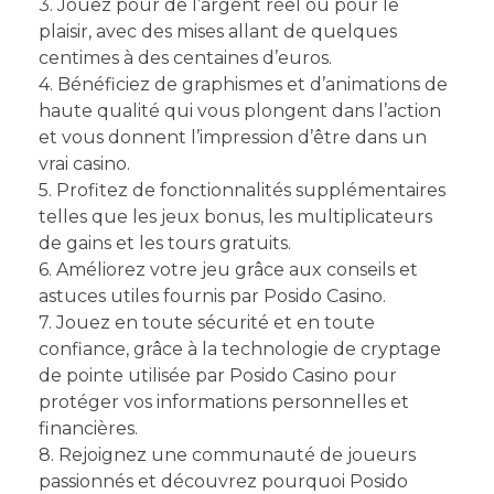
3. Jouez pour de l’argent réel ou pour le
plaisir, avec des mises allant de quelques
centimes à des centaines d’euros.
4. Bénéficiez de graphismes et d’animations de
haute qualité qui vous plongent dans l’action
et vous donnent l’impression d’être dans un
vrai casino.
5. Profitez de fonctionnalités supplémentaires
telles que les jeux bonus, les multiplicateurs
de gains et les tours gratuits.
6. Améliorez votre jeu grâce aux conseils et
astuces utiles fournis par Posido Casino.
7. Jouez en toute sécurité et en toute
confiance, grâce à la technologie de cryptage
de pointe utilisée par Posido Casino pour
protéger vos informations personnelles et
financières.
8. Rejoignez une communauté de joueurs
passionnés et découvrez pourquoi Posido