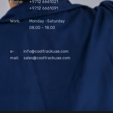
Phone:
+9712 6661021
+9712 6661091
Work:
Monday -Saturday
08.00 – 18.00
e-
info@cooltrackuae.com
mail:
sales@cooltrackuae.com