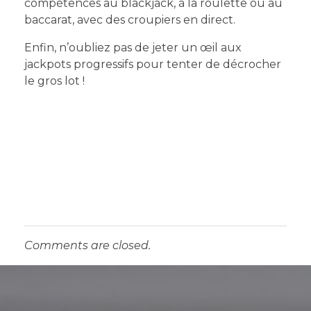
compétences au blackjack, à la roulette ou au
baccarat, avec des croupiers en direct.
Enfin, n’oubliez pas de jeter un œil aux
jackpots progressifs pour tenter de décrocher
le gros lot !
Comments are closed.