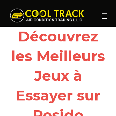
Cool Track Air Condition Trading LLC
Perfect Track of Comfort & Cool
Découvrez
les Meilleurs
Jeux à
Essayer sur
Posido