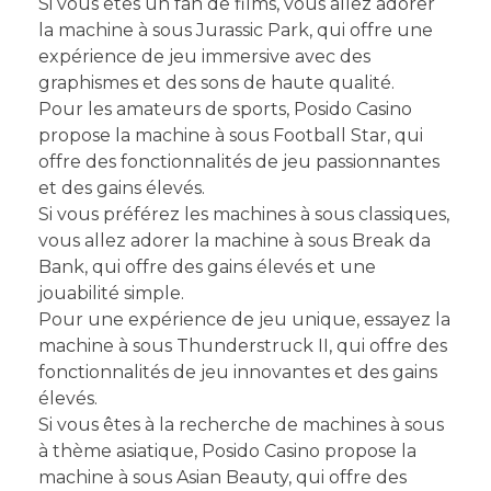
Si vous êtes un fan de films, vous allez adorer
la machine à sous Jurassic Park, qui offre une
expérience de jeu immersive avec des
graphismes et des sons de haute qualité.
Pour les amateurs de sports, Posido Casino
propose la machine à sous Football Star, qui
offre des fonctionnalités de jeu passionnantes
et des gains élevés.
Si vous préférez les machines à sous classiques,
vous allez adorer la machine à sous Break da
Bank, qui offre des gains élevés et une
jouabilité simple.
Pour une expérience de jeu unique, essayez la
machine à sous Thunderstruck II, qui offre des
fonctionnalités de jeu innovantes et des gains
élevés.
Si vous êtes à la recherche de machines à sous
à thème asiatique, Posido Casino propose la
machine à sous Asian Beauty, qui offre des