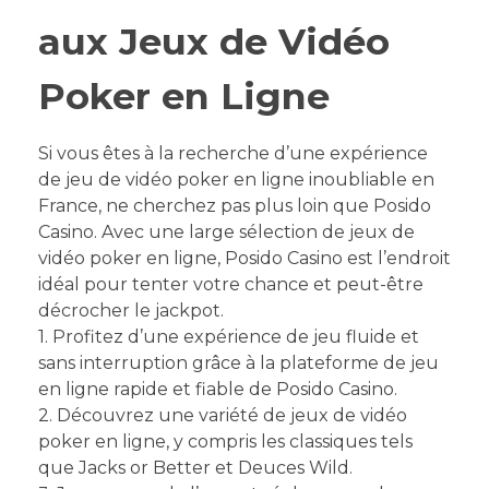
aux Jeux de Vidéo
Poker en Ligne
Si vous êtes à la recherche d’une expérience
de jeu de vidéo poker en ligne inoubliable en
France, ne cherchez pas plus loin que Posido
Casino. Avec une large sélection de jeux de
vidéo poker en ligne, Posido Casino est l’endroit
idéal pour tenter votre chance et peut-être
décrocher le jackpot.
1. Profitez d’une expérience de jeu fluide et
sans interruption grâce à la plateforme de jeu
en ligne rapide et fiable de Posido Casino.
2. Découvrez une variété de jeux de vidéo
poker en ligne, y compris les classiques tels
que Jacks or Better et Deuces Wild.