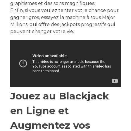
graphismes et des sons magnifiques.
Enfin, si vous voulez tenter votre chance pour
gagner gros, essayez la machine à sous Major
Millions, qui offre des jackpots progressifs qui
peuvent changer votre vie.
Jouez au Blackjack
en Ligne et
Augmentez vos