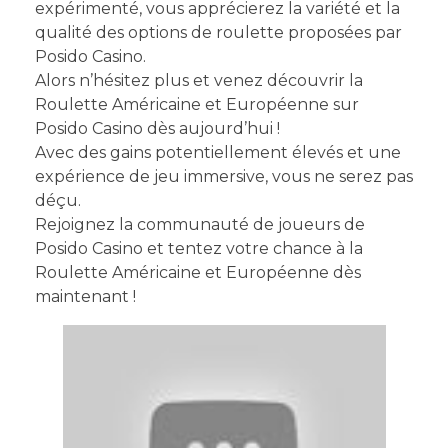
expérimenté, vous apprécierez la variété et la
qualité des options de roulette proposées par
Posido Casino.
Alors n’hésitez plus et venez découvrir la
Roulette Américaine et Européenne sur
Posido Casino dès aujourd’hui !
Avec des gains potentiellement élevés et une
expérience de jeu immersive, vous ne serez pas
déçu.
Rejoignez la communauté de joueurs de
Posido Casino et tentez votre chance à la
Roulette Américaine et Européenne dès
maintenant !