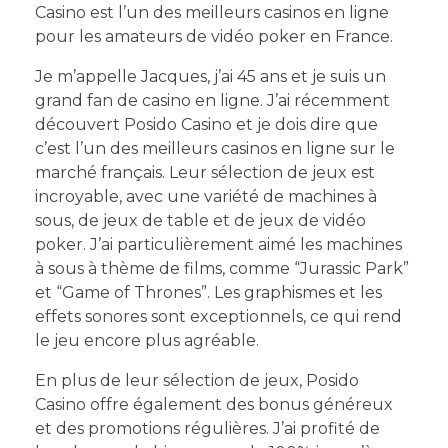
Casino est l’un des meilleurs casinos en ligne
pour les amateurs de vidéo poker en France.
Je m’appelle Jacques, j’ai 45 ans et je suis un
grand fan de casino en ligne. J’ai récemment
découvert Posido Casino et je dois dire que
c’est l’un des meilleurs casinos en ligne sur le
marché français. Leur sélection de jeux est
incroyable, avec une variété de machines à
sous, de jeux de table et de jeux de vidéo
poker. J’ai particulièrement aimé les machines
à sous à thème de films, comme “Jurassic Park”
et “Game of Thrones”. Les graphismes et les
effets sonores sont exceptionnels, ce qui rend
le jeu encore plus agréable.
En plus de leur sélection de jeux, Posido
Casino offre également des bonus généreux
et des promotions régulières. J’ai profité de