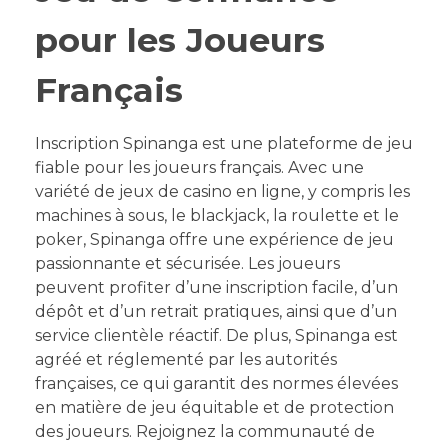
pour les Joueurs
Français
Inscription Spinanga est une plateforme de jeu
fiable pour les joueurs français. Avec une
variété de jeux de casino en ligne, y compris les
machines à sous, le blackjack, la roulette et le
poker, Spinanga offre une expérience de jeu
passionnante et sécurisée. Les joueurs
peuvent profiter d’une inscription facile, d’un
dépôt et d’un retrait pratiques, ainsi que d’un
service clientèle réactif. De plus, Spinanga est
agréé et réglementé par les autorités
françaises, ce qui garantit des normes élevées
en matière de jeu équitable et de protection
des joueurs. Rejoignez la communauté de