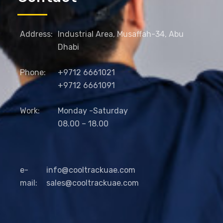
Address:
Industrial Area, Musaffah-34, Abu
Dhabi
Phone:
+9712 6661021
+9712 6661091
Work:
Monday -Saturday
08.00 – 18.00
e-
info@cooltrackuae.com
mail:
sales@cooltrackuae.com