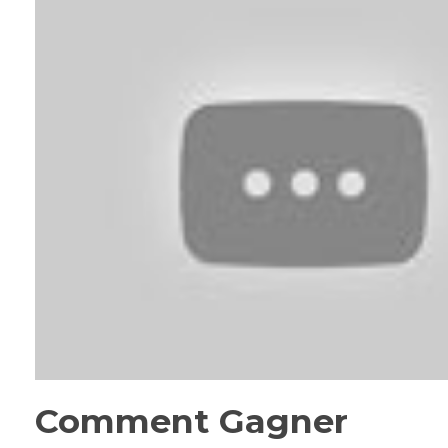
Comment Gagner