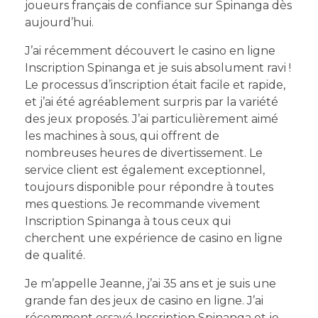
joueurs français de confiance sur Spinanga dès
aujourd’hui.
J’ai récemment découvert le casino en ligne
Inscription Spinanga et je suis absolument ravi !
Le processus d’inscription était facile et rapide,
et j’ai été agréablement surpris par la variété
des jeux proposés. J’ai particulièrement aimé
les machines à sous, qui offrent de
nombreuses heures de divertissement. Le
service client est également exceptionnel,
toujours disponible pour répondre à toutes
mes questions. Je recommande vivement
Inscription Spinanga à tous ceux qui
cherchent une expérience de casino en ligne
de qualité.
Je m’appelle Jeanne, j’ai 35 ans et je suis une
grande fan des jeux de casino en ligne. J’ai
récemment essayé Inscription Spinanga et je