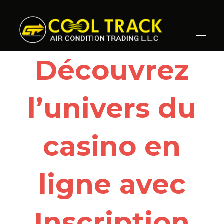
Cool Track Air Condition Trading LLC
Perfect Track of Comfort & Cool
Découvrez
l’univers du
casino en
ligne avec
Inscription