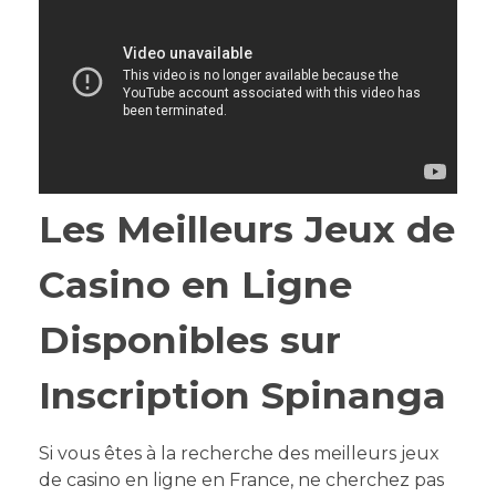
Les Meilleurs Jeux de
Casino en Ligne
Disponibles sur
Inscription Spinanga
Si vous êtes à la recherche des meilleurs jeux
de casino en ligne en France, ne cherchez pas