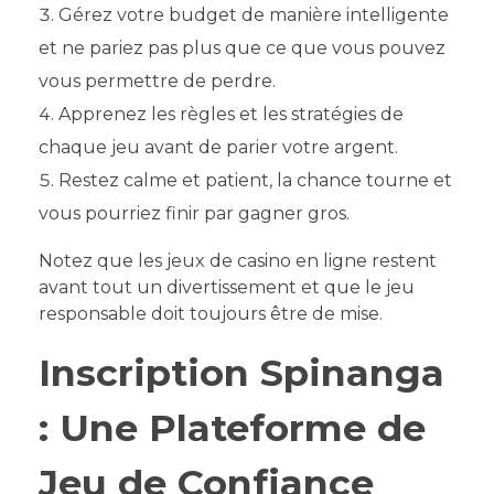
Gérez votre budget de manière intelligente
et ne pariez pas plus que ce que vous pouvez
vous permettre de perdre.
Apprenez les règles et les stratégies de
chaque jeu avant de parier votre argent.
Restez calme et patient, la chance tourne et
vous pourriez finir par gagner gros.
Notez que les jeux de casino en ligne restent
avant tout un divertissement et que le jeu
responsable doit toujours être de mise.
Inscription Spinanga
: Une Plateforme de
Jeu de Confiance