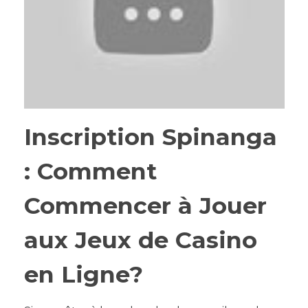
Inscription Spinanga
: Comment
Commencer à Jouer
aux Jeux de Casino
en Ligne?