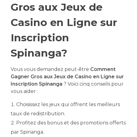
Gros aux Jeux de
Casino en Ligne sur
Inscription
Spinanga?
Vous vous demandez peut-être
Comment
Gagner Gros aux Jeux de Casino en Ligne sur
Inscription Spinanga
? Voici cinq conseils pour
vous aider :
Choisissez les jeux qui offrent les meilleurs
taux de redistribution.
Profitez des bonus et des promotions offerts
par Spinanga.