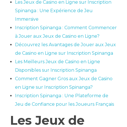
Les Jeux de Casino en Ligne sur Inscription
Spinanga : Une Expérience de Jeu
Immersive
Inscription Spinanga : Comment Commencer
à Jouer aux Jeux de Casino en Ligne?
Découvrez les Avantages de Jouer aux Jeux
de Casino en Ligne sur Inscription Spinanga
Les Meilleurs Jeux de Casino en Ligne
Disponibles sur Inscription Spinanga
Comment Gagner Gros aux Jeux de Casino
en Ligne sur Inscription Spinanga?
Inscription Spinanga : Une Plateforme de
Jeu de Confiance pour les Joueurs Français
Les Jeux de