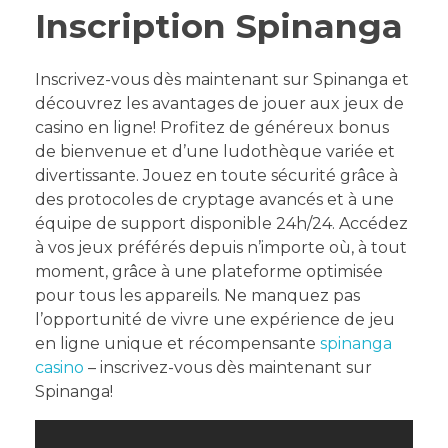
Inscription Spinanga
Inscrivez-vous dès maintenant sur Spinanga et
découvrez les avantages de jouer aux jeux de
casino en ligne! Profitez de généreux bonus
de bienvenue et d’une ludothèque variée et
divertissante. Jouez en toute sécurité grâce à
des protocoles de cryptage avancés et à une
équipe de support disponible 24h/24. Accédez
à vos jeux préférés depuis n’importe où, à tout
moment, grâce à une plateforme optimisée
pour tous les appareils. Ne manquez pas
l’opportunité de vivre une expérience de jeu
en ligne unique et récompensante
spinanga
casino
– inscrivez-vous dès maintenant sur
Spinanga!