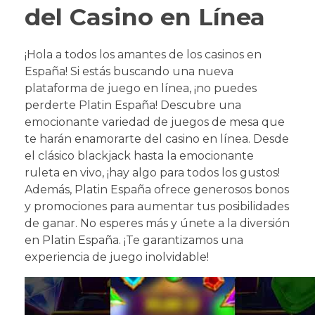
del Casino en Línea
¡Hola a todos los amantes de los casinos en
España! Si estás buscando una nueva
plataforma de juego en línea, ¡no puedes
perderte Platin España! Descubre una
emocionante variedad de juegos de mesa que
te harán enamorarte del casino en línea. Desde
el clásico blackjack hasta la emocionante
ruleta en vivo, ¡hay algo para todos los gustos!
Además, Platin España ofrece generosos bonos
y promociones para aumentar tus posibilidades
de ganar. No esperes más y únete a la diversión
en Platin España. ¡Te garantizamos una
experiencia de juego inolvidable!