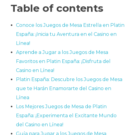
Table of contents
Conoce los Juegos de Mesa Estrella en Platin
España: ¡Inicia tu Aventura en el Casino en
Línea!
Aprende a Jugar a los Juegos de Mesa
Favoritos en Platin España: ¡Disfruta del
Casino en Línea!
Platin España: Descubre los Juegos de Mesa
que te Harán Enamorarte del Casino en
Línea
Los Mejores Juegos de Mesa de Platin
España: ¡Experimenta el Excitante Mundo
del Casino en Línea!
Guía para Jugar a los Juegos de Mesa