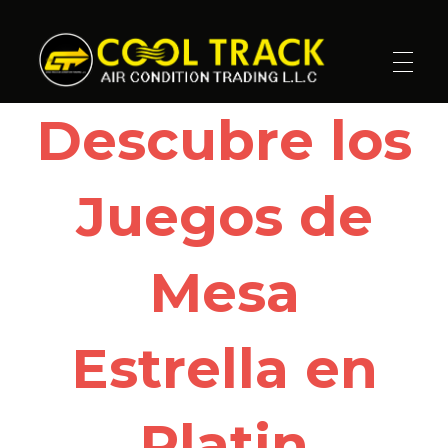
Cool Track Air Condition Trading LLC
Perfect Track of Comfort & Cool
Descubre los
Juegos de
Mesa
Estrella en
Platin