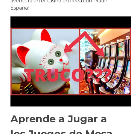
aventura en el casino en línea con Platin
España!
Aprende a Jugar a
los Juegos de Mesa