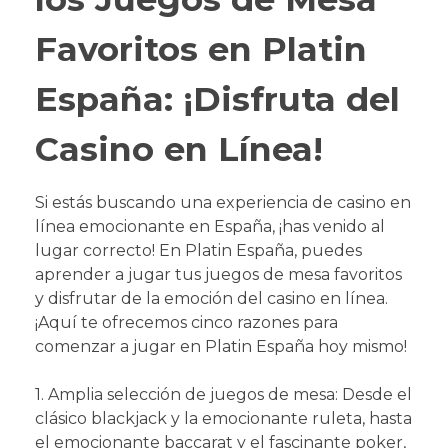
Favoritos en Platin
España: ¡Disfruta del
Casino en Línea!
Si estás buscando una experiencia de casino en
línea emocionante en España, ¡has venido al
lugar correcto! En Platin España, puedes
aprender a jugar tus juegos de mesa favoritos
y disfrutar de la emoción del casino en línea.
¡Aquí te ofrecemos cinco razones para
comenzar a jugar en Platin España hoy mismo!
1. Amplia selección de juegos de mesa: Desde el
clásico blackjack y la emocionante ruleta, hasta
el emocionante baccarat y el fascinante poker,