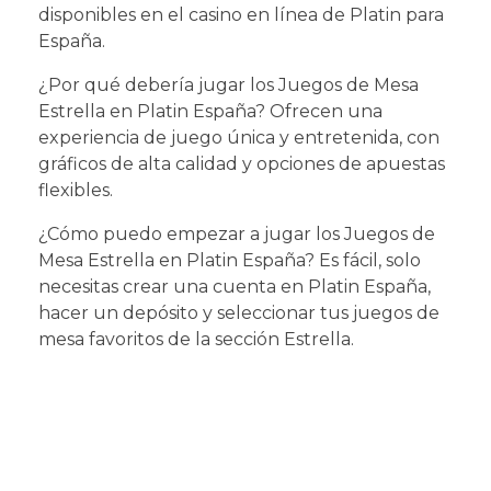
disponibles en el casino en línea de Platin para
España.
¿Por qué debería jugar los Juegos de Mesa
Estrella en Platin España? Ofrecen una
experiencia de juego única y entretenida, con
gráficos de alta calidad y opciones de apuestas
flexibles.
¿Cómo puedo empezar a jugar los Juegos de
Mesa Estrella en Platin España? Es fácil, solo
necesitas crear una cuenta en Platin España,
hacer un depósito y seleccionar tus juegos de
mesa favoritos de la sección Estrella.