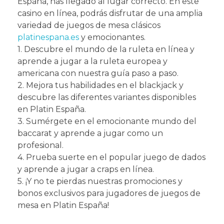
España, has llegado al lugar correcto. En este
casino en línea, podrás disfrutar de una amplia
variedad de juegos de mesa clásicos
platinespana.es
y emocionantes.
1. Descubre el mundo de la ruleta en línea y
aprende a jugar a la ruleta europea y
americana con nuestra guía paso a paso.
2. Mejora tus habilidades en el blackjack y
descubre las diferentes variantes disponibles
en Platin España.
3. Sumérgete en el emocionante mundo del
baccarat y aprende a jugar como un
profesional.
4. Prueba suerte en el popular juego de dados
y aprende a jugar a craps en línea.
5. ¡Y no te pierdas nuestras promociones y
bonos exclusivos para jugadores de juegos de
mesa en Platin España!