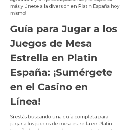
más y únete a la diversión en Platin España hoy
mismo!
Guía para Jugar a los
Juegos de Mesa
Estrella en Platin
España: ¡Sumérgete
en el Casino en
Línea!
Si estás buscando una guía completa para
jugar a los juegos de mesa estrella en Platin