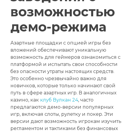
возможностью
демо-режима
Азартные площадки с опцией игры без
вложений обеспечивают уникальную
возможность для геймеров ознакомиться с
платформой и испытать свои способности
без опасности утраты настоящих средств.
Это особенно чрезвычайно важно для
новичков, которые только начинают свой
путь в сфере азартных игр. В аналогичных
казино, как
клуб Вулкан 24
, часто
предлагаются демо-версии популярных
игр, включая слоты, рулетку и покер. Эти
версии дают возможность игрокам изучить
регламентом и тактиками без финансовых