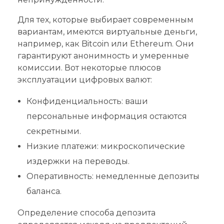
Для тех, которые выбирает современным
вариантам, имеются виртуальные деньги,
например, как Bitcoin или Ethereum. Они
гарантируют анонимность и умеренные
комиссии. Вот некоторые плюсов
эксплуатации цифровых валют:
Конфиденциальность: ваши
персональные информация остаются
секретными.
Низкие платежи: микроскопические
издержки на переводы.
Оперативность: немедленные депозиты
баланса.
Определение способа депозита