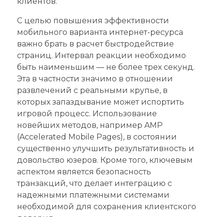
клиентов.
С целью повышения эффективности
мобильного варианта интернет-ресурса
важно брать в расчет быстродействие
страниц. Интервал реакции необходимо
быть наименьшим — не более трех секунд.
Эта в частности значимо в отношении
развлечений с реальными крупье, в
которых запаздывание может испортить
игровой процесс. Использование
новейших методов, например AMP
(Accelerated Mobile Pages), в состоянии
существенно улучшить результативность и
довольство юзеров. Кроме того, ключевым
аспектом является безопасность
транзакций, что делает интеграцию с
надежными платежными системами
необходимой для сохранения клиентского