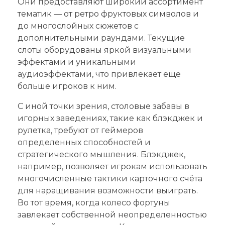
Они предоставляют широкий ассортимент
тематик — от ретро фруктовых символов и
до многослойных сюжетов с
дополнительными раундами. Текущие
слоты оборудованы яркой визуальными
эффектами и уникальными
аудиоэффектами, что привлекает еще
больше игроков к ним.
С иной точки зрения, столовые забавы в
игорных заведениях, такие как блэкджек и
рулетка, требуют от геймеров
определенных способностей и
стратегического мышления. Блэкджек,
например, позволяет игрокам использовать
многочисленные тактики карточного счёта
для наращивания возможности выиграть.
Во тот время, когда колесо фортуны
завлекает собственной неопределенностью