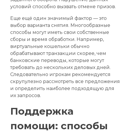
условий способно вызвать отмене призов.
Еще ещё один значимый фактор — это
выбор варианта снятия. Многообразные
способы могут иметь свои собственные
сборы и время обработки. Например,
виртуальные кошельки обычно
обрабатывают транзакции скорее, чем
банковские переводы, которые могут
требовать до нескольких деловых дней.
Следовательно игрокам рекомендуется
скрупулезно рассмотреть все предложения
и определить наиболее подходящую для
их запросов.
Поддержка
помощи: способы