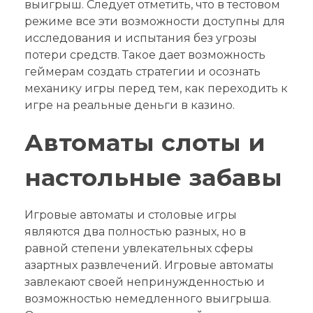
выигрыш. Следует отметить, что в тестовом
режиме все эти возможности доступны для
исследования и испытания без угрозы
потери средств. Такое дает возможность
геймерам создать стратегии и осознать
механику игры перед тем, как переходить к
игре на реальные деньги в казино.
Автоматы слоты и
настольные забавы
Игровые автоматы и столовые игры
являются два полностью разных, но в
равной степени увлекательных сферы
азартных развлечений. Игровые автоматы
завлекают своей непринужденностью и
возможностью немедленного выигрыша.