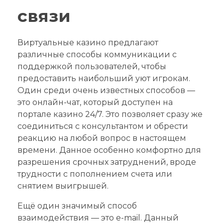
связи
Виртуальные казино предлагают
различные способы коммуникации с
поддержкой пользователей, чтобы
предоставить наибольший уют игрокам.
Один среди очень известных способов —
это онлайн-чат, который доступен на
портале казино 24/7. Это позволяет сразу же
соединиться с консультантом и обрести
реакцию на любой вопрос в настоящем
времени. Данное особенно комфортно для
разрешения срочных затруднений, вроде
трудности с пополнением счета или
снятием выигрышей.
Ещё один значимый способ
взаимодействия — это e-mail. Данный