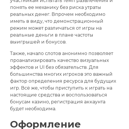
участникам испытать темп развлечения и
понять ее механику без риска утраты
реальных денег. Впрочем необходимо
иметь в виду, что демонстрационный
режим может различаться от игры на
реальные деньги в плане частоты
выигрышей и бонусов.
Также, начало слотов анонимно позволяет
проанализировать качество визуальных
эффектов и UI без обязательств. Для
большинства многих игроков это важный
фактор определения ресурса для будущих
игр. Всё же, чтобы приступить к играть на
настоящие средства и воспользоваться
бонусам казино, регистрация аккаунта
будет необходима.
Оформление