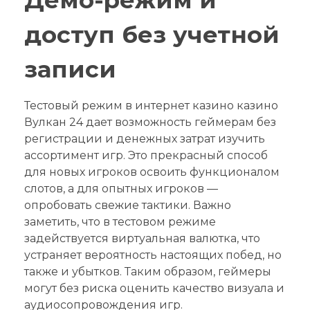
доступ без учетной
записи
Тестовый режим в интернет казино казино
Вулкан 24 дает возможность геймерам без
регистрации и денежных затрат изучить
ассортимент игр. Это прекрасный способ
для новых игроков освоить функционалом
слотов, а для опытных игроков —
опробовать свежие тактики. Важно
заметить, что в тестовом режиме
задействуется виртуальная валютка, что
устраняет вероятность настоящих побед, но
также и убытков. Таким образом, геймеры
могут без риска оценить качество визуала и
аудиосопровождения игр.