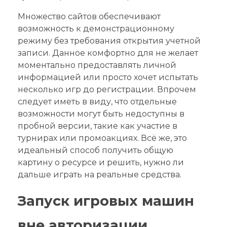
Множество сайтов обеспечивают
возможность к демонстрационному
режиму без требования открытия учетной
записи. Данное комфортно для не желает
моментально предоставлять личной
информацией или просто хочет испытать
несколько игр до регистрации. Впрочем
следует иметь в виду, что отдельные
возможности могут быть недоступны в
пробной версии, такие как участие в
турнирах или промоакциях. Всё же, это
идеальный способ получить общую
картину о ресурсе и решить, нужно ли
дальше играть на реальные средства.
Запуск игровых машин
вне авторизации