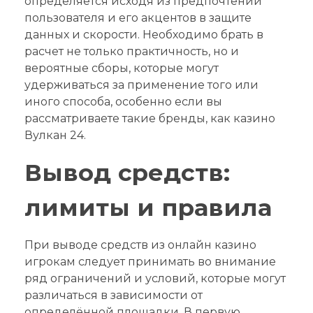
определяется исходя из предпочтений
пользователя и его акцентов в защите
данных и скорости. Необходимо брать в
расчет не только практичность, но и
вероятные сборы, которые могут
удерживаться за применение того или
иного способа, особенно если вы
рассматриваете такие бренды, как казино
Вулкан 24.
Вывод средств:
лимиты и правила
При выводе средств из онлайн казино
игрокам следует принимать во внимание
ряд ограничений и условий, которые могут
различаться в зависимости от
определённой площадки. В первую