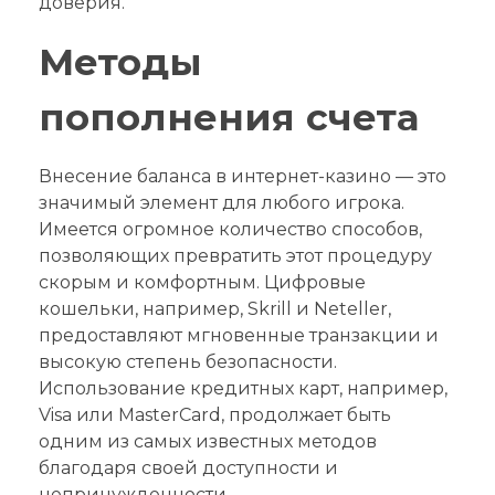
доверия.
Методы
пополнения счета
Внесение баланса в интернет-казино — это
значимый элемент для любого игрока.
Имеется огромное количество способов,
позволяющих превратить этот процедуру
скорым и комфортным. Цифровые
кошельки, например, Skrill и Neteller,
предоставляют мгновенные транзакции и
высокую степень безопасности.
Использование кредитных карт, например,
Visa или MasterCard, продолжает быть
одним из самых известных методов
благодаря своей доступности и
непринужденности.