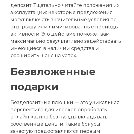
депозит. Тщательно читайте положения их
эксплуатации: некоторые предложения
могут включать значительные условия по
отыгрышу или лимитированные периоды
активности. Это действие поможет вам
максимально результативно задействовать
имеющиеся в наличии средства и
расширить шанс на успех.
Безвложенные
подарки
Бездепозитные плюшки — это уникальная
перспектива для игроков опробовать
онлайн казино без нужды вкладывать
собственные деньги. Такие бонусы
зачастую предоставляются первым