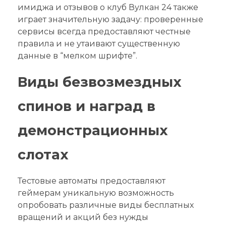
имиджа и отзывов о клуб Вулкан 24 также
играет значительную задачу: проверенные
сервисы всегда предоставляют честные
правила и не утаивают существенную
данные в “мелком шрифте”.
Виды безвозмездных
спинов и наград в
демонстрационных
слотах
Тестовые автоматы предоставляют
геймерам уникальную возможность
опробовать различные виды бесплатных
вращений и акций без нужды