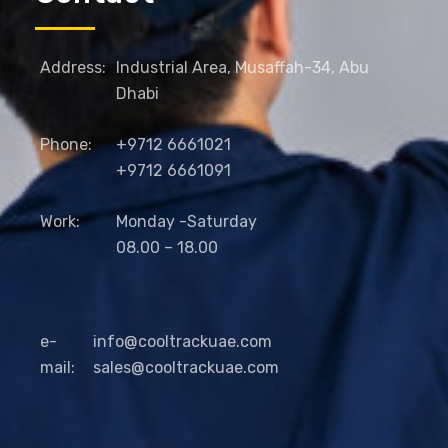
Address:
Industrial Area, Musaffah-34, Abu
Dhabi
Phone:
+9712 6661021
+9712 6661091
Work:
Monday -Saturday
08.00 – 18.00
e-
info@cooltrackuae.com
mail:
sales@cooltrackuae.com