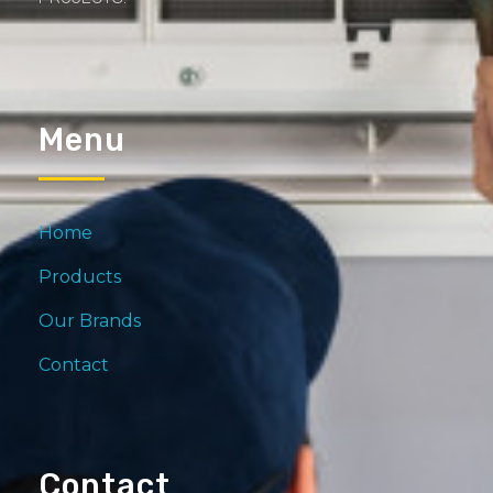
Menu
Home
Products
Our Brands
Contact
Contact