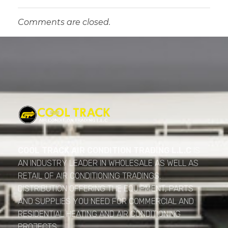
Comments are closed.
Cool Track Air Condition Trading LLC
Perfect Track of Comfort & Cool
COOL TRACK AIR CONDITION TRADING L.L.C
IS
AN INDUSTRY LEADER IN WHOLESALE AS WELL AS
RETAIL OF AIR CONDITIONING TRADINGS.
DISTRIBUTION OFFERING THE EQUIPMENT, PARTS
AND SUPPLIES YOU NEED FOR COMMERCIAL AND
RESIDENTIAL HEATING AND AIR CONDITIONING
PROJECTS.