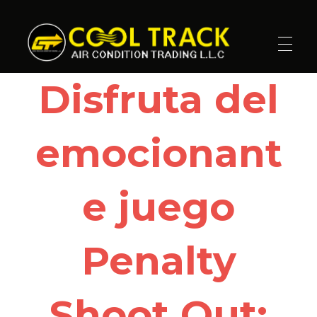
Cool Track Air Condition Trading LLC
Perfect Track of Comfort & Cool
Disfruta del
emocionant
e juego
Penalty
Shoot Out: