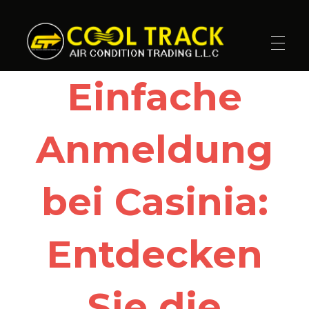
Cool Track Air Condition Trading LLC
Perfect Track of Comfort & Cool
Einfache
Anmeldung
bei Casinia:
Entdecken
Sie die