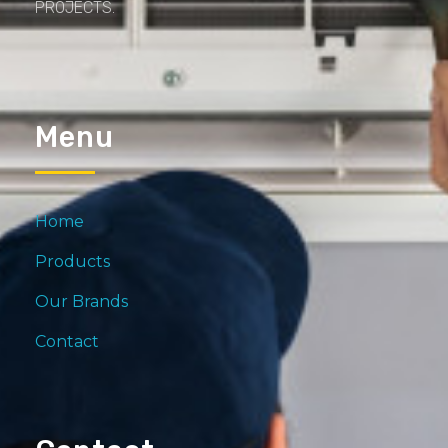
PROJECTS.
Menu
Home
Products
Our Brands
Contact