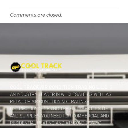
Comments are closed.
Cool Track Air Condition Trading LLC
Perfect Track of Comfort & Cool
COOL TRACK AIR CONDITION TRADING L.L.C
IS
AN INDUSTRY LEADER IN WHOLESALE AS WELL AS
RETAIL OF AIR CONDITIONING TRADINGS.
DISTRIBUTION OFFERING THE EQUIPMENT, PARTS
AND SUPPLIES YOU NEED FOR COMMERCIAL AND
RESIDENTIAL HEATING AND AIR CONDITIONING