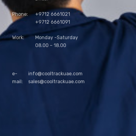
Phone:
+9712 6661021
+9712 6661091
Work:
Monday -Saturday
08.00 – 18.00
e-
info@cooltrackuae.com
mail:
sales@cooltrackuae.com