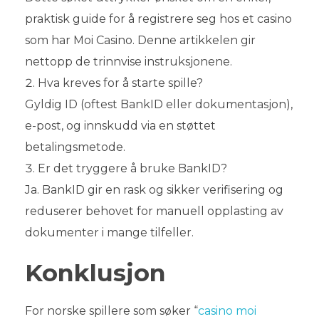
praktisk guide for å registrere seg hos et casino
som har Moi Casino. Denne artikkelen gir
nettopp de trinnvise instruksjonene.
Hva kreves for å starte spille?
Gyldig ID (oftest BankID eller dokumentasjon),
e-post, og innskudd via en støttet
betalingsmetode.
Er det tryggere å bruke BankID?
Ja. BankID gir en rask og sikker verifisering og
reduserer behovet for manuell opplasting av
dokumenter i mange tilfeller.
Konklusjon
For norske spillere som søker “
casino moi