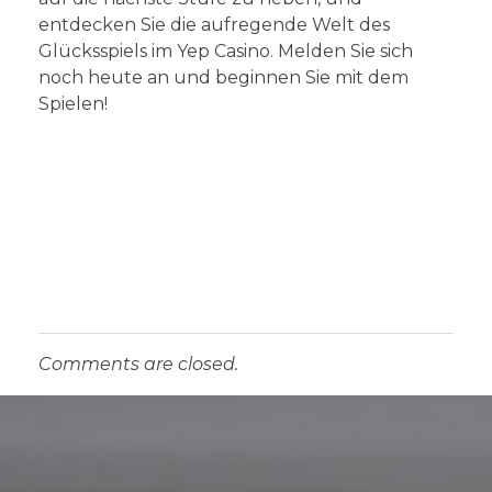
entdecken Sie die aufregende Welt des
Glücksspiels im Yep Casino. Melden Sie sich
noch heute an und beginnen Sie mit dem
Spielen!
Comments are closed.