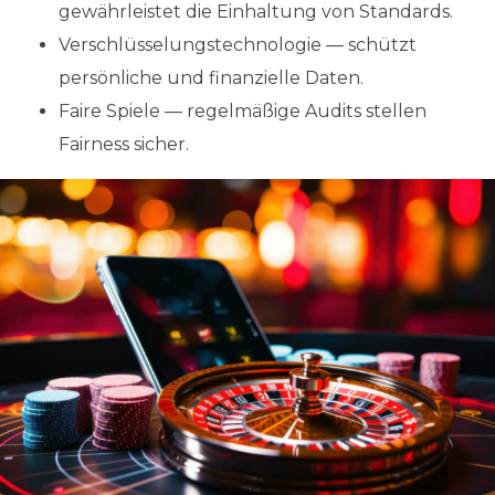
gewährleistet die Einhaltung von Standards.
Verschlüsselungstechnologie — schützt
persönliche und finanzielle Daten.
Faire Spiele — regelmäßige Audits stellen
Fairness sicher.