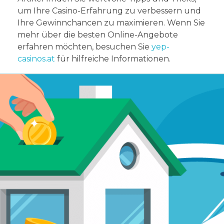
um Ihre Casino-Erfahrung zu verbessern und
Ihre Gewinnchancen zu maximieren. Wenn Sie
mehr über die besten Online-Angebote
erfahren möchten, besuchen Sie
yep-
casinos.at
für hilfreiche Informationen.