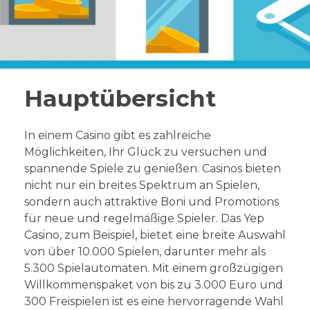
Hauptübersicht
In einem Casino gibt es zahlreiche
Möglichkeiten, Ihr Glück zu versuchen und
spannende Spiele zu genießen. Casinos bieten
nicht nur ein breites Spektrum an Spielen,
sondern auch attraktive Boni und Promotions
für neue und regelmäßige Spieler. Das Yep
Casino, zum Beispiel, bietet eine breite Auswahl
von über 10.000 Spielen, darunter mehr als
5.300 Spielautomaten. Mit einem großzügigen
Willkommenspaket von bis zu 3.000 Euro und
300 Freispielen ist es eine hervorragende Wahl