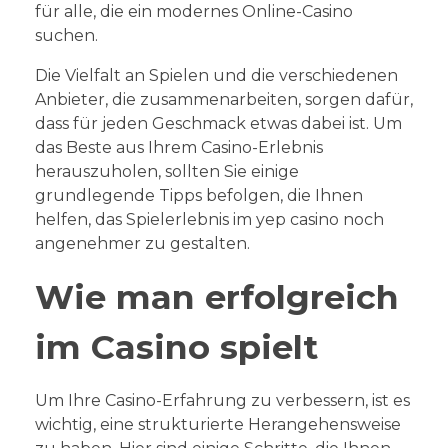
für alle, die ein modernes Online-Casino
suchen.
Die Vielfalt an Spielen und die verschiedenen
Anbieter, die zusammenarbeiten, sorgen dafür,
dass für jeden Geschmack etwas dabei ist. Um
das Beste aus Ihrem Casino-Erlebnis
herauszuholen, sollten Sie einige
grundlegende Tipps befolgen, die Ihnen
helfen, das Spielerlebnis im yep casino noch
angenehmer zu gestalten.
Wie man erfolgreich
im Casino spielt
Um Ihre Casino-Erfahrung zu verbessern, ist es
wichtig, eine strukturierte Herangehensweise