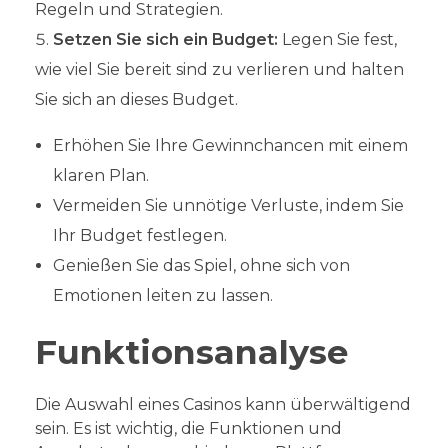
Regeln und Strategien.
Setzen Sie sich ein Budget:
Legen Sie fest,
wie viel Sie bereit sind zu verlieren und halten
Sie sich an dieses Budget.
Erhöhen Sie Ihre Gewinnchancen mit einem
klaren Plan.
Vermeiden Sie unnötige Verluste, indem Sie
Ihr Budget festlegen.
Genießen Sie das Spiel, ohne sich von
Emotionen leiten zu lassen.
Funktionsanalyse
Die Auswahl eines Casinos kann überwältigend
sein. Es ist wichtig, die Funktionen und