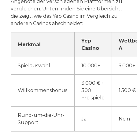
Angebote der verschiedenen Plattformen zu
vergleichen. Unten finden Sie eine Übersicht,
die zeigt, wie das Yep Casino im Vergleich zu
anderen Casinos abschneidet:
Yep
Wettb
Merkmal
Casino
A
Spielauswahl
10.000+
5.000+
3.000 € +
Willkommensbonus
300
1.500 €
Freispiele
Rund-um-die-Uhr-
Ja
Nein
Support