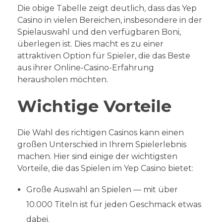
Die obige Tabelle zeigt deutlich, dass das Yep
Casino in vielen Bereichen, insbesondere in der
Spielauswahl und den verfügbaren Boni,
überlegen ist. Dies macht es zu einer
attraktiven Option für Spieler, die das Beste
aus ihrer Online-Casino-Erfahrung
herausholen möchten.
Wichtige Vorteile
Die Wahl des richtigen Casinos kann einen
großen Unterschied in Ihrem Spielerlebnis
machen. Hier sind einige der wichtigsten
Vorteile, die das Spielen im Yep Casino bietet:
Große Auswahl an Spielen — mit über
10.000 Titeln ist für jeden Geschmack etwas
dabei.