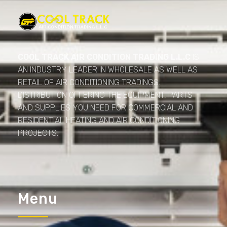
Cool Track Air Condition Trading LLC
Perfect Track of Comfort & Cool
COOL TRACK AIR CONDITION TRADING L.L.C
IS
AN INDUSTRY LEADER IN WHOLESALE AS WELL AS
RETAIL OF AIR CONDITIONING TRADINGS.
DISTRIBUTION OFFERING THE EQUIPMENT, PARTS
AND SUPPLIES YOU NEED FOR COMMERCIAL AND
RESIDENTIAL HEATING AND AIR CONDITIONING
PROJECTS.
Menu