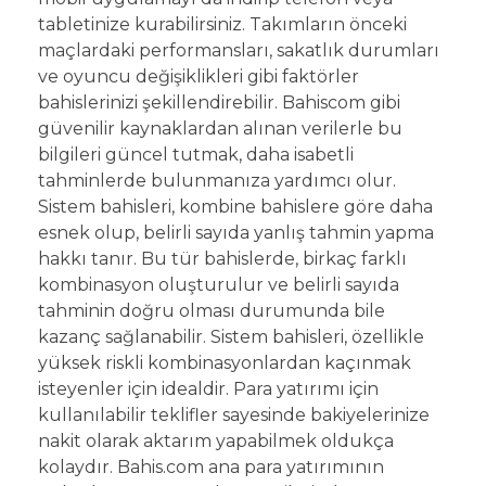
tabletinize kurabilirsiniz. Takımların önceki
maçlardaki performansları, sakatlık durumları
ve oyuncu değişiklikleri gibi faktörler
bahislerinizi şekillendirebilir. Bahiscom gibi
güvenilir kaynaklardan alınan verilerle bu
bilgileri güncel tutmak, daha isabetli
tahminlerde bulunmanıza yardımcı olur.
Sistem bahisleri, kombine bahislere göre daha
esnek olup, belirli sayıda yanlış tahmin yapma
hakkı tanır. Bu tür bahislerde, birkaç farklı
kombinasyon oluşturulur ve belirli sayıda
tahminin doğru olması durumunda bile
kazanç sağlanabilir. Sistem bahisleri, özellikle
yüksek riskli kombinasyonlardan kaçınmak
isteyenler için idealdir. Para yatırımı için
kullanılabilir teklifler sayesinde bakiyelerinize
nakit olarak aktarım yapabilmek oldukça
kolaydır. Bahis.com ana para yatırımının