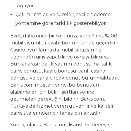
sağlıyor.
Çekim limitleri ve süreleri, seçilen ödeme
yöntemine göre farklılık gösterebiliyor.
Evet, daha önce bir sorunuza verdiğimiz %100
mobil uyumlu cevabı bunun için de geçerlidir.
Casino oyunlarına da mobil cihazlarınız
üzerinden giriş yapabilir ve oynayabilirsiniz.
Bunlar arasında ilk yatırım bonusu, haftalık
bahis bonusu, kayıp bonusu, canlı casino
bonusu ve daha birçok bonus bulunmaktadır.
Bahis.com müşterilerine, bu bonusları
alabilmeleri için belirli şartları yerine
getirmeleri gerektiğini bildirir. Bahis.com,
Türkiye’de hizmet veren güvenilir ve kaliteli
bahis sitelerinden bir tanesi olmaktadır.
Sonuç olarak, Bahis.com, lisanslı ve deneyimli