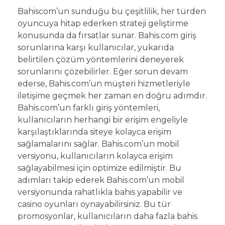
Bahiscom’un sunduğu bu çeşitlilik, her türden
oyuncuya hitap ederken strateji geliştirme
konusunda da fırsatlar sunar. Bahis.com giriş
sorunlarına karşı kullanıcılar, yukarıda
belirtilen çözüm yöntemlerini deneyerek
sorunlarını çözebilirler. Eğer sorun devam
ederse, Bahis.com’un müşteri hizmetleriyle
iletişime geçmek her zaman en doğru adımdır.
Bahis.com’un farklı giriş yöntemleri,
kullanıcıların herhangi bir erişim engeliyle
karşılaştıklarında siteye kolayca erişim
sağlamalarını sağlar. Bahis.com’un mobil
versiyonu, kullanıcıların kolayca erişim
sağlayabilmesi için optimize edilmiştir. Bu
adımları takip ederek Bahis.com’un mobil
versiyonunda rahatlıkla bahis yapabilir ve
casino oyunları oynayabilirsiniz. Bu tür
promosyonlar, kullanıcıların daha fazla bahis