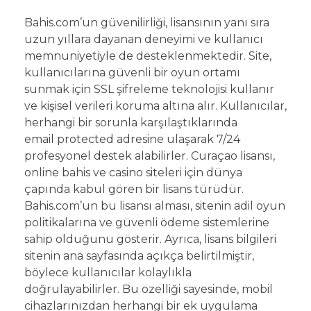
Bahis.com’un güvenilirliği, lisansının yanı sıra
uzun yıllara dayanan deneyimi ve kullanıcı
memnuniyetiyle de desteklenmektedir. Site,
kullanıcılarına güvenli bir oyun ortamı
sunmak için SSL şifreleme teknolojisi kullanır
ve kişisel verileri koruma altına alır. Kullanıcılar,
herhangi bir sorunla karşılaştıklarında
email protected adresine ulaşarak 7/24
profesyonel destek alabilirler. Curaçao lisansı,
online bahis ve casino siteleri için dünya
çapında kabul gören bir lisans türüdür.
Bahis.com’un bu lisansı alması, sitenin adil oyun
politikalarına ve güvenli ödeme sistemlerine
sahip olduğunu gösterir. Ayrıca, lisans bilgileri
sitenin ana sayfasında açıkça belirtilmiştir,
böylece kullanıcılar kolaylıkla
doğrulayabilirler. Bu özelliği sayesinde, mobil
cihazlarınızdan herhangi bir ek uygulama