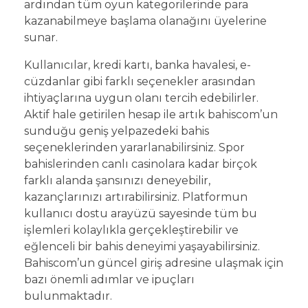
ardından tüm oyun kategorilerinde para
kazanabilmeye başlama olanağını üyelerine
sunar.
Kullanıcılar, kredi kartı, banka havalesi, e-
cüzdanlar gibi farklı seçenekler arasından
ihtiyaçlarına uygun olanı tercih edebilirler.
Aktif hale getirilen hesap ile artık bahiscom’un
sunduğu geniş yelpazedeki bahis
seçeneklerinden yararlanabilirsiniz. Spor
bahislerinden canlı casinolara kadar birçok
farklı alanda şansınızı deneyebilir,
kazançlarınızı artırabilirsiniz. Platformun
kullanıcı dostu arayüzü sayesinde tüm bu
işlemleri kolaylıkla gerçekleştirebilir ve
eğlenceli bir bahis deneyimi yaşayabilirsiniz.
Bahiscom’un güncel giriş adresine ulaşmak için
bazı önemli adımlar ve ipuçları
bulunmaktadır.