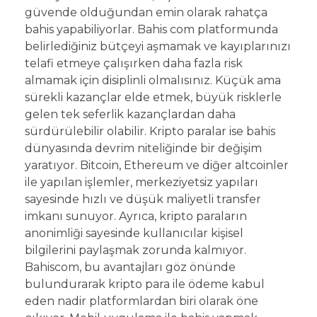
güvende olduğundan emin olarak rahatça
bahis yapabiliyorlar. Bahis com platformunda
belirlediğiniz bütçeyi aşmamak ve kayıplarınızı
telafi etmeye çalışırken daha fazla risk
almamak için disiplinli olmalısınız. Küçük ama
sürekli kazançlar elde etmek, büyük risklerle
gelen tek seferlik kazançlardan daha
sürdürülebilir olabilir. Kripto paralar ise bahis
dünyasında devrim niteliğinde bir değişim
yaratıyor. Bitcoin, Ethereum ve diğer altcoinler
ile yapılan işlemler, merkeziyetsiz yapıları
sayesinde hızlı ve düşük maliyetli transfer
imkanı sunuyor. Ayrıca, kripto paraların
anonimliği sayesinde kullanıcılar kişisel
bilgilerini paylaşmak zorunda kalmıyor.
Bahiscom, bu avantajları göz önünde
bulundurarak kripto para ile ödeme kabul
eden nadir platformlardan biri olarak öne