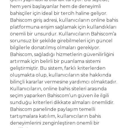
hem yeni başlayanlar hem de deneyimli
bahisçiler için ideal bir tercih haline geliyor.
Bahiscom giriş adresi, kullanıcıların online bahis
platformuna erişim sağlamak için kullandıkları
önemli bir unsurdur. Kullanıcıların Bahiscom’a
sorunsuz bir şekilde girebilmeleri için güncel
bilgilerle donatılmış olmaları gerekiyor.
Bahiscom, sağladığı hizmetlerin güvenilirliğini
artırmak için belirli bir puanlama sistemi
geliştirmiştir. Bu sistem, farklı kriterlerden
oluşmakta olup, kullanıcıların site hakkında
bilinçli kararlar vermesine yardımcı olmaktadır.
Kullanıcıların, online bahis siteleri arasında
seçim yaparken Bahiscom’un güven ile ilgili
sunduğu kriterleri dikkate almaları önemlidir.
Bahiscom panelinde paylaşım temelli
tartışmalara katılım, kullanıcıların bahis
deneyimlerini zenginleştiren önemli bir