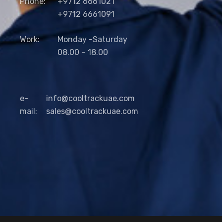
Phone:
+9712 6661021
+9712 6661091
Work:
Monday -Saturday
08.00 – 18.00
e-
info@cooltrackuae.com
mail:
sales@cooltrackuae.com