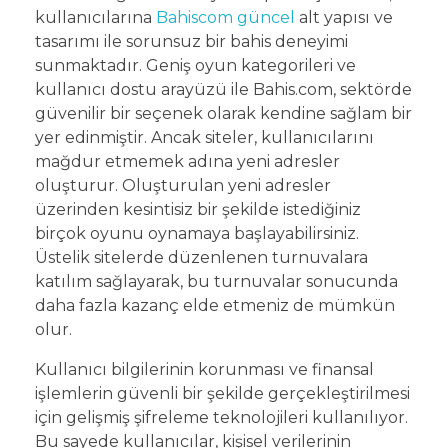
kullanıcılarına
Bahiscom güncel
alt yapısı ve
tasarımı ile sorunsuz bir bahis deneyimi
sunmaktadır. Geniş oyun kategorileri ve
kullanıcı dostu arayüzü ile Bahis.com, sektörde
güvenilir bir seçenek olarak kendine sağlam bir
yer edinmiştir. Ancak siteler, kullanıcılarını
mağdur etmemek adına yeni adresler
oluşturur. Oluşturulan yeni adresler
üzerinden kesintisiz bir şekilde istediğiniz
birçok oyunu oynamaya başlayabilirsiniz.
Üstelik sitelerde düzenlenen turnuvalara
katılım sağlayarak, bu turnuvalar sonucunda
daha fazla kazanç elde etmeniz de mümkün
olur.
Kullanıcı bilgilerinin korunması ve finansal
işlemlerin güvenli bir şekilde gerçekleştirilmesi
için gelişmiş şifreleme teknolojileri kullanılıyor.
Bu sayede kullanıcılar, kişisel verilerinin