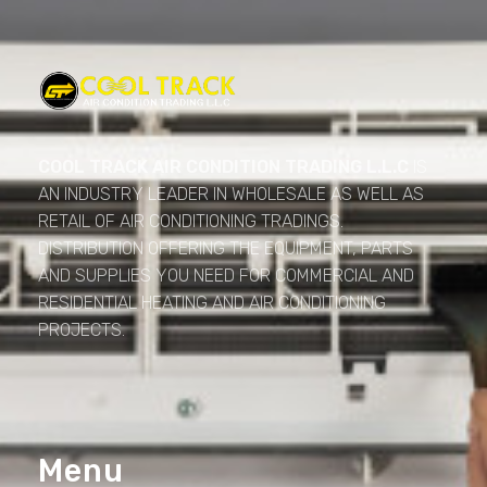
Cool Track Air Condition Trading LLC
Perfect Track of Comfort & Cool
COOL TRACK AIR CONDITION TRADING L.L.C
IS
AN INDUSTRY LEADER IN WHOLESALE AS WELL AS
RETAIL OF AIR CONDITIONING TRADINGS.
DISTRIBUTION OFFERING THE EQUIPMENT, PARTS
AND SUPPLIES YOU NEED FOR COMMERCIAL AND
RESIDENTIAL HEATING AND AIR CONDITIONING
PROJECTS.
Menu