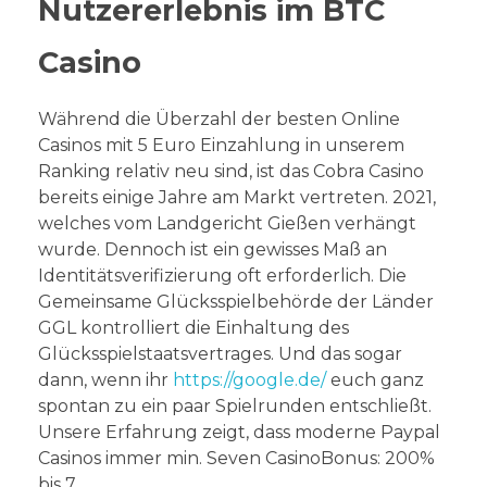
Nutzererlebnis im BTC
Casino
Während die Überzahl der besten Online
Casinos mit 5 Euro Einzahlung in unserem
Ranking relativ neu sind, ist das Cobra Casino
bereits einige Jahre am Markt vertreten. 2021,
welches vom Landgericht Gießen verhängt
wurde. Dennoch ist ein gewisses Maß an
Identitätsverifizierung oft erforderlich. Die
Gemeinsame Glücksspielbehörde der Länder
GGL kontrolliert die Einhaltung des
Glücksspielstaatsvertrages. Und das sogar
dann, wenn ihr
https://google.de/
euch ganz
spontan zu ein paar Spielrunden entschließt.
Unsere Erfahrung zeigt, dass moderne Paypal
Casinos immer min. Seven CasinoBonus: 200%
bis 7.