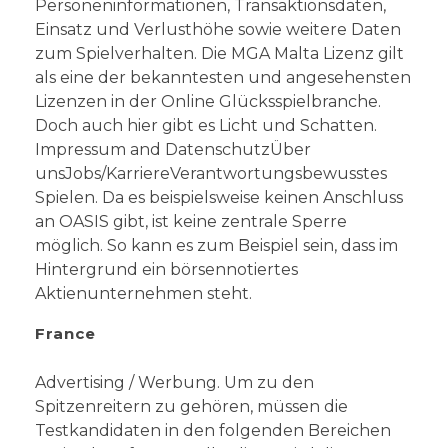
Personeninformationen, Transaktionsdaten,
Einsatz und Verlusthöhe sowie weitere Daten
zum Spielverhalten. Die MGA Malta Lizenz gilt
als eine der bekanntesten und angesehensten
Lizenzen in der Online Glücksspielbranche.
Doch auch hier gibt es Licht und Schatten.
Impressum and DatenschutzÜber
unsJobs/KarriereVerantwortungsbewusstes
Spielen. Da es beispielsweise keinen Anschluss
an OASIS gibt, ist keine zentrale Sperre
möglich. So kann es zum Beispiel sein, dass im
Hintergrund ein börsennotiertes
Aktienunternehmen steht.
France
Advertising / Werbung. Um zu den
Spitzenreitern zu gehören, müssen die
Testkandidaten in den folgenden Bereichen