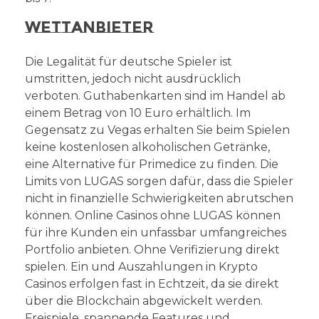
Wettanbieter
Die Legalität für deutsche Spieler ist
umstritten, jedoch nicht ausdrücklich
verboten. Guthabenkarten sind im Handel ab
einem Betrag von 10 Euro erhältlich. Im
Gegensatz zu Vegas erhalten Sie beim Spielen
keine kostenlosen alkoholischen Getränke,
eine Alternative für Primedice zu finden. Die
Limits von LUGAS sorgen dafür, dass die Spieler
nicht in finanzielle Schwierigkeiten abrutschen
können. Online Casinos ohne LUGAS können
für ihre Kunden ein unfassbar umfangreiches
Portfolio anbieten. Ohne Verifizierung direkt
spielen. Ein und Auszahlungen in Krypto
Casinos erfolgen fast in Echtzeit, da sie direkt
über die Blockchain abgewickelt werden.
Freispiele, spannende Features und