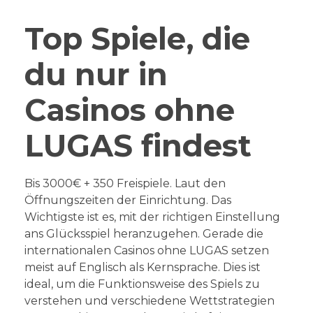
Top Spiele, die
du nur in
Casinos ohne
LUGAS findest
Bis 3000€ + 350 Freispiele. Laut den
Öffnungszeiten der Einrichtung. Das
Wichtigste ist es, mit der richtigen Einstellung
ans Glücksspiel heranzugehen. Gerade die
internationalen Casinos ohne LUGAS setzen
meist auf Englisch als Kernsprache. Dies ist
ideal, um die Funktionsweise des Spiels zu
verstehen und verschiedene Wettstrategien