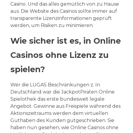
Casino. Und das alles gemütlich von zu Hause
aus. Die Website des Casinos sollte immer auf
transparente Lizenzinformationen geprüft
werden, um Risiken zu minimieren.
Wie sicher ist es, in Online
Casinos ohne Lizenz zu
spielen?
Wer die LUGAS Beschränkungen z. In
Deutschland war die JackpotPiraten Online
Spielothek das erste bundesweit legale
Angebot. Gewinne aus Freispiele während des
Aktionszeitraums werden dem virtuellen
Guthaben des Kunden gutgeschrieben. Sie
haben nun gesehen, wie Online Casinos ohne