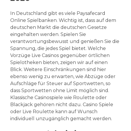
In Deutschland gibt es viele Paysafecard
Online Spielbanken. Wichtig ist, dass auf dem
deutschen Markt die deutschen Gesetze
eingehalten werden. Spielen Sie
verantwortungsbewusst und genießen Sie die
Spannung, die jedes Spiel bietet. Welche
Vorzüge Live Casinos gegenüber örtlichen
Spielotheken bieten, zeigen wir auf einen
Blick. Weitere Einschränkungen sind hier
ebenso wenig zu erwarten, wie Abzüge oder
Aufschläge für Steuer auf Sportwetten, so
dass Sportwetten ohne Limit möglich sind.
Klassische Casinospiele wie Roulette oder
Blackjack gehören nicht dazu. Casino Spiele
oder Live Roulette kann auf Wunsch
individuell unzugänglich gemacht werden.