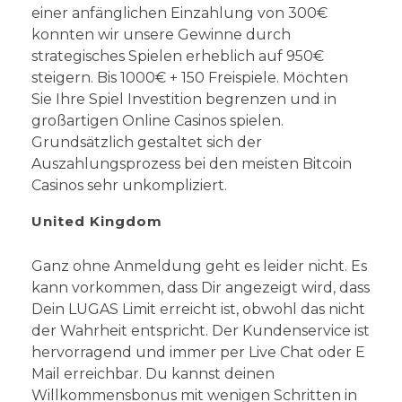
einer anfänglichen Einzahlung von 300€
konnten wir unsere Gewinne durch
strategisches Spielen erheblich auf 950€
steigern. Bis 1000€ + 150 Freispiele. Möchten
Sie Ihre Spiel Investition begrenzen und in
großartigen Online Casinos spielen.
Grundsätzlich gestaltet sich der
Auszahlungsprozess bei den meisten Bitcoin
Casinos sehr unkompliziert.
United Kingdom
Ganz ohne Anmeldung geht es leider nicht. Es
kann vorkommen, dass Dir angezeigt wird, dass
Dein LUGAS Limit erreicht ist, obwohl das nicht
der Wahrheit entspricht. Der Kundenservice ist
hervorragend und immer per Live Chat oder E
Mail erreichbar. Du kannst deinen
Willkommensbonus mit wenigen Schritten in