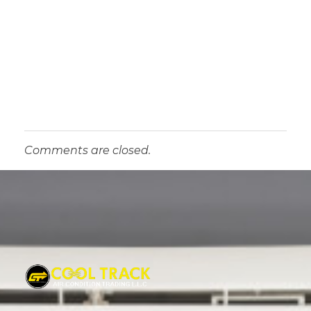
Comments are closed.
Cool Track Air Condition Trading LLC
Perfect Track of Comfort & Cool