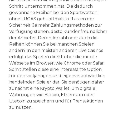
Schritt unternommen hat. Die dadurch
gewonnene Freiheit bei den Sportwetten
ohne LUGAS geht oftmals zu Lasten der
Sicherheit. Je mehr Zahlungsmethoden zur
Verfügung stehen, desto kundenfreundlicher
der Anbieter. Deren Anzahl oder auch die
Reihen können Sie bei manchen Spielen
ändern. In den meisten anderen Live Casinos
erfolgt das Spielen direkt über die mobile
Webseite im Browser, wie Chrome oder Safari.
Somit stellen diese eine interessante Option
für den volljährigen und eigenverantwortlich
handelnden Spieler dar. Sie benötigen daher
zunächst eine Krypto Wallet, um digitale
Währungen wie Bitcoin, Ethereum oder
Litecoin zu speichern und für Transaktionen
zu nutzen.