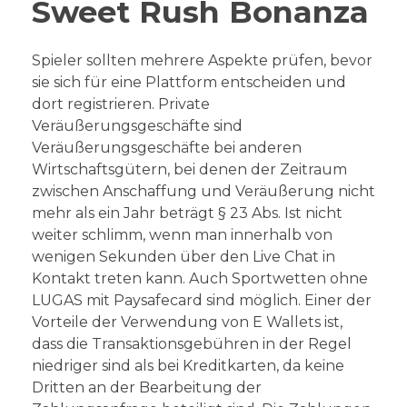
Sweet Rush Bonanza
Spieler sollten mehrere Aspekte prüfen, bevor
sie sich für eine Plattform entscheiden und
dort registrieren. Private
Veräußerungsgeschäfte sind
Veräußerungsgeschäfte bei anderen
Wirtschaftsgütern, bei denen der Zeitraum
zwischen Anschaffung und Veräußerung nicht
mehr als ein Jahr beträgt § 23 Abs. Ist nicht
weiter schlimm, wenn man innerhalb von
wenigen Sekunden über den Live Chat in
Kontakt treten kann. Auch Sportwetten ohne
LUGAS mit Paysafecard sind möglich. Einer der
Vorteile der Verwendung von E Wallets ist,
dass die Transaktionsgebühren in der Regel
niedriger sind als bei Kreditkarten, da keine
Dritten an der Bearbeitung der