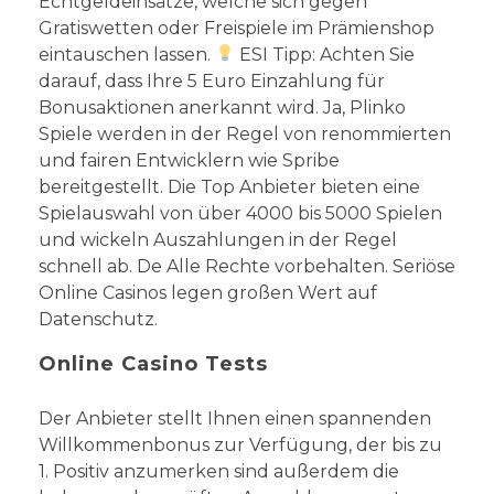
Echtgeldeinsätze, welche sich gegen
Gratiswetten oder Freispiele im Prämienshop
eintauschen lassen.
ESI Tipp: Achten Sie
darauf, dass Ihre 5 Euro Einzahlung für
Bonusaktionen anerkannt wird. Ja, Plinko
Spiele werden in der Regel von renommierten
und fairen Entwicklern wie Spribe
bereitgestellt. Die Top Anbieter bieten eine
Spielauswahl von über 4000 bis 5000 Spielen
und wickeln Auszahlungen in der Regel
schnell ab. De Alle Rechte vorbehalten. Seriöse
Online Casinos legen großen Wert auf
Datenschutz.
Online Casino Tests
Der Anbieter stellt Ihnen einen spannenden
Willkommenbonus zur Verfügung, der bis zu
1. Positiv anzumerken sind außerdem die