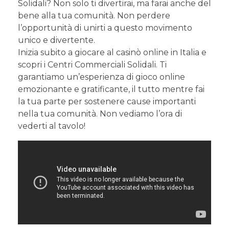
Solidali? Non solo ti divertirai, ma farai anche del
bene alla tua comunità. Non perdere
l’opportunità di unirti a questo movimento
unico e divertente.
Inizia subito a giocare al casinò online in Italia e
scopri i Centri Commerciali Solidali. Ti
garantiamo un’esperienza di gioco online
emozionante e gratificante, il tutto mentre fai
la tua parte per sostenere cause importanti
nella tua comunità. Non vediamo l’ora di
vederti al tavolo!