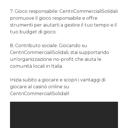
7. Gioco responsabile: CentriCommercialiSolidali
promuove il gioco responsabile e offre
strumenti per aiutarti a gestire il tuo tempo e il
tuo budget di gioco.
8. Contributo sociale: Giocando su
CentriCommercialiSolidali, stai supportando
un’organizzazione no-profit che aiuta le
comunità locali in Italia.
Inizia subito a giocare e scopri i vantaggi di
giocare al casinò online su
CentriCommercialiSolidali!