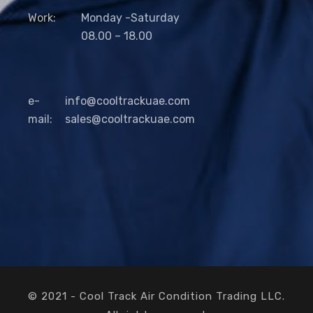
Work:
Monday -Saturday
08.00 – 18.00
e-
info@cooltrackuae.com
mail:
sales@cooltrackuae.com
© 2021 - Cool Track Air Condition Trading LLC.