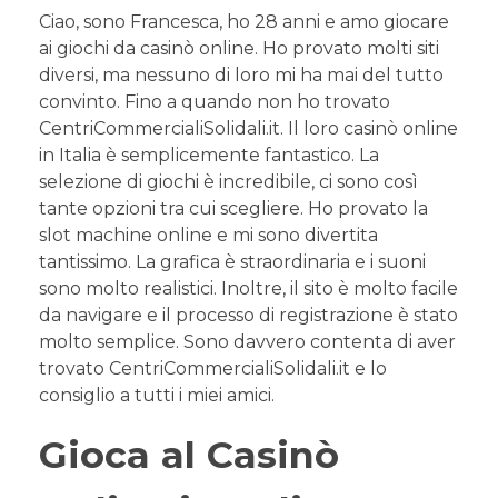
Ciao, sono Francesca, ho 28 anni e amo giocare
ai giochi da casinò online. Ho provato molti siti
diversi, ma nessuno di loro mi ha mai del tutto
convinto. Fino a quando non ho trovato
CentriCommercialiSolidali.it. Il loro casinò online
in Italia è semplicemente fantastico. La
selezione di giochi è incredibile, ci sono così
tante opzioni tra cui scegliere. Ho provato la
slot machine online e mi sono divertita
tantissimo. La grafica è straordinaria e i suoni
sono molto realistici. Inoltre, il sito è molto facile
da navigare e il processo di registrazione è stato
molto semplice. Sono davvero contenta di aver
trovato CentriCommercialiSolidali.it e lo
consiglio a tutti i miei amici.
Gioca al Casinò