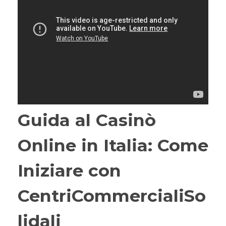
Guida al Casinò
Online in Italia: Come
Iniziare con
CentriCommercialiSo
lidali