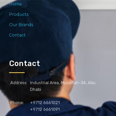
Home
Products
Our Brands
Contact
Contact
Address:
Industrial Area, Musaffah-34, Abu
Dhabi
Phone:
+9712 6661021
+9712 6661091