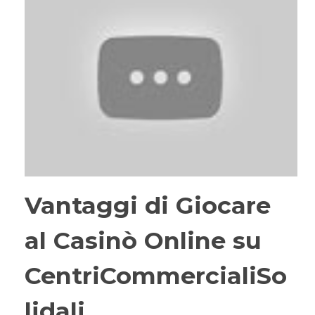
Vantaggi di Giocare
al Casinò Online su
CentriCommercialiSo
lidali