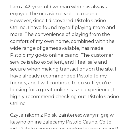
I am a 42-year-old woman who has always
enjoyed the occasional visit to a casino.
However, since I discovered Pistolo Casino
Online, I have found myself playing more and
more. The convenience of playing from the
comfort of my own home, combined with the
wide range of games available, has made
Pistolo my go-to online casino. The customer
service is also excellent, and I feel safe and
secure when making transactions on the site. I
have already recommended Pistolo to my
friends, and I will continue to do so. If you’re
looking for a great online casino experience, I
highly recommend checking out Pistolo Casino
Online.
Czytelnikom z Polski zainteresowanym grą w
kasyno online zalecamy Pistolo Casino. Co to
jest Pistolo casino online grać w kasynie online?