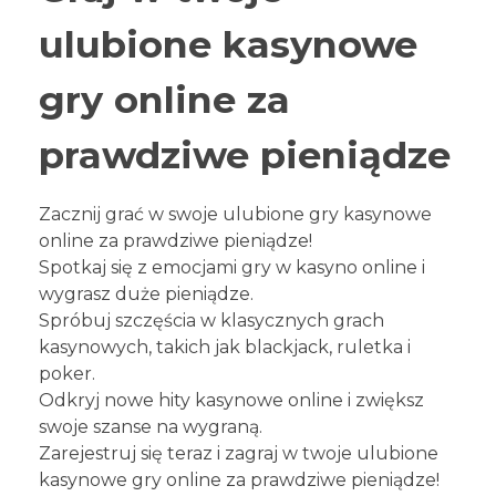
ulubione kasynowe
gry online za
prawdziwe pieniądze
Zacznij grać w swoje ulubione gry kasynowe
online za prawdziwe pieniądze!
Spotkaj się z emocjami gry w kasyno online i
wygrasz duże pieniądze.
Spróbuj szczęścia w klasycznych grach
kasynowych, takich jak blackjack, ruletka i
poker.
Odkryj nowe hity kasynowe online i zwiększ
swoje szanse na wygraną.
Zarejestruj się teraz i zagraj w twoje ulubione
kasynowe gry online za prawdziwe pieniądze!