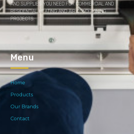
AND SUPPLIES YOU NEED FOR COMMERCIAL AND
RESIDENTIAL HEATING AND AIR CONDITIONING
PROJECTS.
Menu
Home
Products
Our Brands
Contact