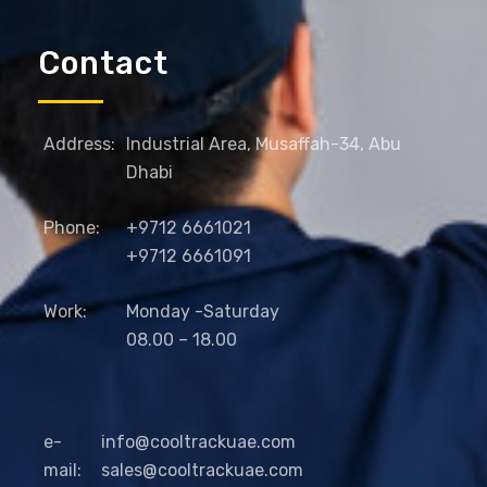
Contact
Address:
Industrial Area, Musaffah-34, Abu
Dhabi
Phone:
+9712 6661021
+9712 6661091
Work:
Monday -Saturday
08.00 – 18.00
e-
info@cooltrackuae.com
mail:
sales@cooltrackuae.com