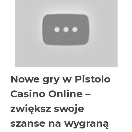
Nowe gry w Pistolo
Casino Online –
zwiększ swoje
szanse na wygraną