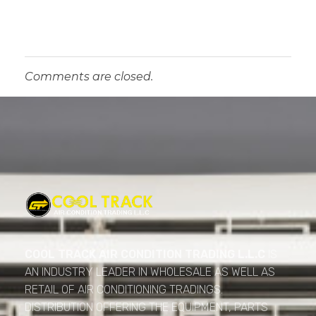
Comments are closed.
Cool Track Air Condition Trading LLC
Perfect Track of Comfort & Cool
COOL TRACK AIR CONDITION TRADING L.L.C
IS
AN INDUSTRY LEADER IN WHOLESALE AS WELL AS
RETAIL OF AIR CONDITIONING TRADINGS.
DISTRIBUTION OFFERING THE EQUIPMENT, PARTS