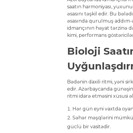
saatın harmoniyası, yuxunun
əsasını təşkil edir. Bu bələ
əsasında qurulmuş addım-add
idmançının həyat tərzinə də
kimi, performans göstəricilə
Bioloji Saat
Uyğunlaşdı
Bədənin daxili ritmi, yəni si
edir. Azərbaycanda günəşin
ritmi idarə etməsini xüsusi 
Hər gün eyni vaxtda oyanm
Səhər məşqlərini mümkünsə
güclü bir vasitədir.