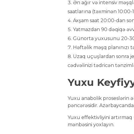
Ən ağır və intensiv məşql
saatlarına (təxminən 10:00-1
Axşam saat 20:00-dan sonr
Yatmazdan 90 dəqiqə əvvə
Günorta yuxusunu 20-30 d
Həftəlik məşq planınızı t
Uzaq uçuşlardan sonra je
cədvəlinizi tədricən tənziml
Yuxu Keyfiyy
Yuxu anabolik proseslərin ə
pəncərəsidir. Azərbaycanda ş
Yuxu effektivliyini artırma
mənbəsini yoxlayın.