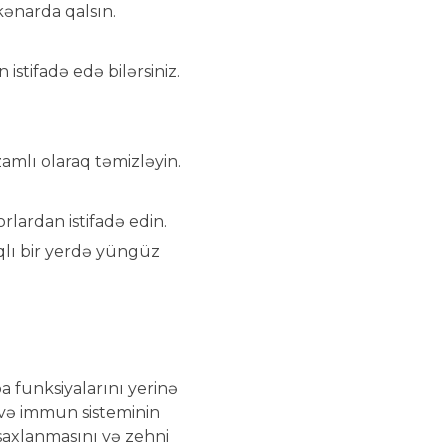
kənarda qalsın.
istifadə edə bilərsiniz.
zamlı olaraq təmizləyin.
rlardan istifadə edin.
ıqlı bir yerdə yüngüz
 funksiyalarını yerinə
 və immun sisteminin
saxlanmasını və zehni