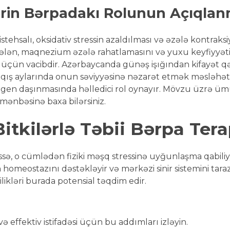
ərin Bərpadakı Rolunun Açıqlan
istehsalı, oksidativ stressin azaldılması və əzələ kontraks
sələn, maqnezium əzələ rahatlamasını və yuxu keyfiyyətini
üçün vacibdir. Azərbaycanda günəş işığından kifayət qəd
a, qış aylarında onun səviyyəsinə nəzarət etmək məsləhətd
igen daşınmasında həlledici rol oynayır. Mövzu üzrə 
mənbəsinə baxa bilərsiniz.
tkilərlə Təbii Bərpa Tera
ə, o cümlədən fiziki məşq stressinə uyğunlaşma qabiliyyət
homeostazını dəstəkləyir və mərkəzi sinir sistemini taraz
ilikləri burada potensial təqdim edir.
 effektiv istifadəsi üçün bu addımları izləyin.