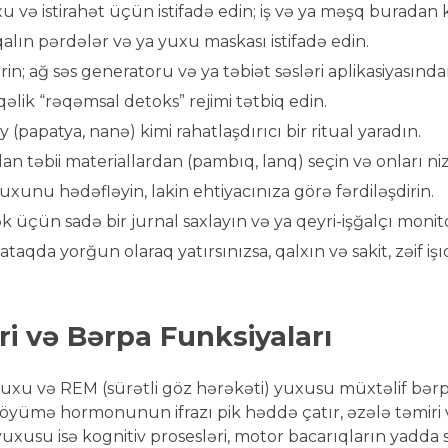
u və istirahət üçün istifadə edin; iş və ya məşq buradan 
alın pərdələr və ya yuxu maskası istifadə edin.
 ağ səs generatoru və ya təbiət səsləri aplikasiyasından 
lik “rəqəmsal detoks” rejimi tətbiq edin.
ay (papatya, nanə) kimi rahatlaşdırıcı bir ritual yaradın.
lan təbii materiallardan (pambıq, lanq) seçin və onları ni
xunu hədəfləyin, lakin ehtiyacınıza görə fərdiləşdirin.
k üçün sadə bir jurnal saxlayın və ya qeyri-işğalçı monito
aqda yorğun olaraq yatırsınızsa, qalxın və sakit, zəif iş
i və Bərpa Funksiyaları
uxu və REM (sürətli göz hərəkəti) yuxusu müxtəlif bərpa
böyümə hormonunun ifrazı pik həddə çatır, əzələ təmiri
uxusu isə kognitiv prosesləri, motor bacarıqların yadda 