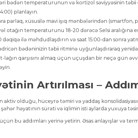
əri bədən temperaturunun və kortizol səviyyəsinin təbii 
4:00) planlayın.
a parlaq, xüsusilə mavi işıq mənbələrindən (smartfon, p
l otağın temperaturunu 18-20 dərəcə Selsi aralığına en
əqiqə ilə məhdudlaşdırın və saat 15:00-dan sonra yat
ədricən bədəninizin təbii ritminə uyğunlaşdıraraq yenid
t-lağın qarşısını almaq üçün uçuşdan bir neçə gün əv
əyin.
ətinin Artırılması – Addım
n aktiv olduğu, hüceyrə təmiri və yaddaş konsolidasiyası
əhər həyatının sürəti və iqlimin isti aylarda yuxuya təsir
q üçün bu addımları yerinə yetirin. Əsas anlayışlar və te