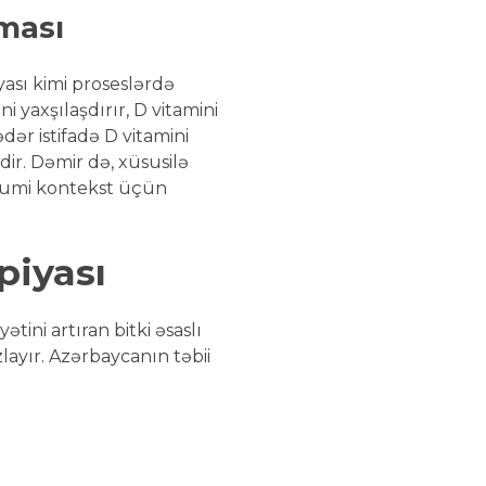
ması
iyası kimi proseslərdə
 yaxşılaşdırır, D vitamini
ər istifadə D vitamini
ir. Dəmir də, xüsusilə
ümumi kontekst üçün
piyası
ini artıran bitki əsaslı
layır. Azərbaycanın təbii