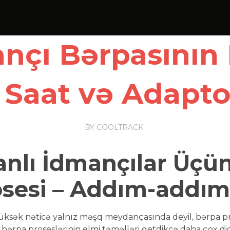
nçı Bərpasının 
i Saat və Adapt
BY
COOLTRACK
nlı İdmançılar Üçün
sesi – Addım-addım
ksək nəticə yalnız məşq meydançasında deyil, bərpa pr
ərpa proseslərinin elmi təməlləri getdikcə daha çox diq