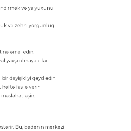
cləndirmək və ya yuxunu
ülük və zehni yorğunluq
tinə əməl edin.
əl yaxşı olmaya bilər.
ir dəyişikliyi qeyd edin.
həftə fasilə verin.
a məsləhətləşin.
stərir. Bu, bədənin mərkəzi