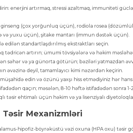
rin: enerjini artırmaq, stressi azaltmaq, immuniteti gü
: ginseng (çox yorğunluq üçün), rodiola rosea (dözüml
 və yuxu üçün), şitake mantarı (immun dəstək üçün).
 edilən standartlaşdırılmış ekstraktları seçin.
aq tədricən artırın; ümumi tövsiyələrə və həkim məsləhə
ətən səhər və ya günorta götürün; bəziləri yatmazdan əvv
nın əvəzinə deyil, tamamlayıcı kimi nəzərdən keçirin.
üşahidə edin və özünü yaxşı hiss etmədiyiniz hər hansı b
ifadədən qaçın; məsələn, 8-10 həftə istifadədən sonra 1-2 
lı təsir ehtimalı üçün həkim və ya lisenziyalı diyetoloql
 Təsir Mexanizmləri
lamus-hipofiz-böyrəküstü vəzi oxuna (HPA oxu) təsir gö