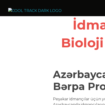
Cool Track Air Condition Trading LLC
Perfect Track of Comfort & Cool
İdma
Bioloj
Azərbayca
Bərpa Pro
Peşəkar idmançılar üçün yü
Azərbaycanda idmançıların b