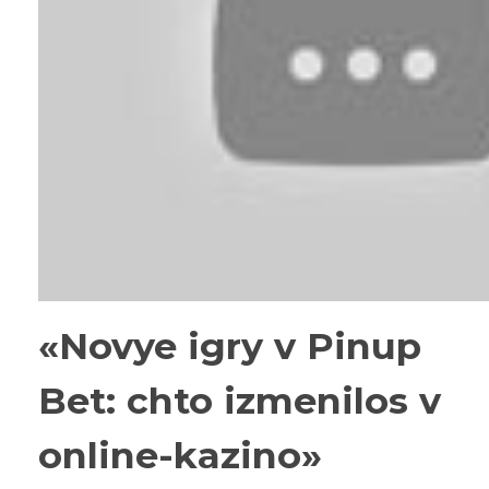
«Novye igry v Pinup
Bet: chto izmenilos v
online-kazino»