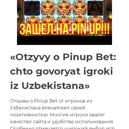
«Otzyvy o Pinup Bet:
chto govoryat igroki
iz Uzbekistana»
Отзывы о Pinup Bet от игроков из
Узбекистана впечатляют своей
позитивностью. Многие игроки хвалят
качество сайта и удобство использования.
Особенно отмечается широкий выбор игр