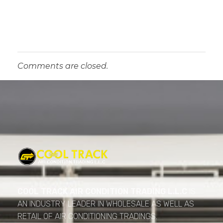
Comments are closed.
Cool Track Air Condition Trading LLC
Perfect Track of Comfort & Cool
COOL TRACK AIR CONDITION TRADING L.L.C
IS
AN INDUSTRY LEADER IN WHOLESALE AS WELL AS
RETAIL OF AIR CONDITIONING TRADINGS.