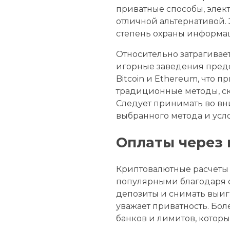
приватные способы, электр
отличной альтернативой
степень охраны информа
Относительно затрагивает
игорные заведения предо
Bitcoin и Ethereum, что 
традиционные методы, ск
Следует принимать во вн
выбранного метода и усл
Оплаты через
Криптовалютные расчеты в
популярными благодаря с
депозиты и снимать выигр
уважает приватность. Бо
банков и лимитов, которы