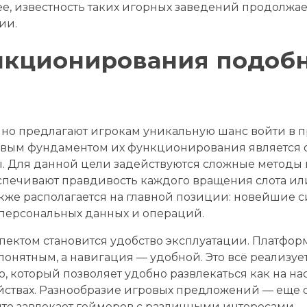
ее, известность таких игорных заведений продолжает
ии.
нкционирования подоб
но предлагают игрокам уникальную шанс войти в пр
чевым фундаментом их функционирования является
. Для данной цели задействуются сложные методы
еспечивают правдивость каждого вращения слота ил
же располагается на главной позиции: новейшие 
персональных данных и операций.
ектом становится удобство эксплуатации. Платфор
понятным, а навигация — удобной. Это всё реализу
 который позволяет удобно развлекаться как на на
йствах. Разнообразие игровых предложений — еще о
что завлекает геймеров с различными интересами.