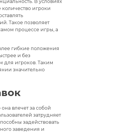
циальность. В условиях
е количество игроки
оставлять
й. Такое позволяет
самом процессе игры, а
более гибкие положения
ыстрее и без
м для игроков. Таким
янии значительно
авок
она влечет за собой
льзователей затрудняет
способны задействовать
рного заведения и