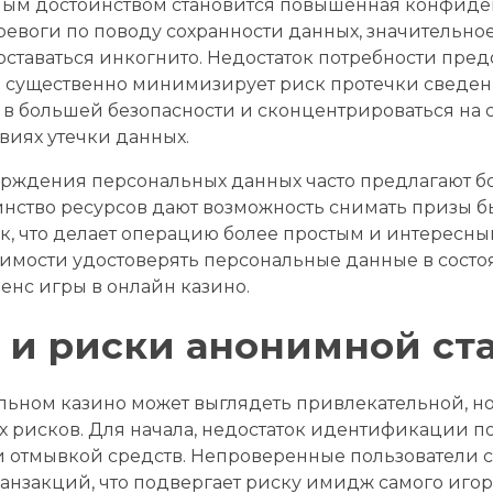
ным достоинством становится повышенная конфиден
ревоги по поводу сохранности данных, значительно
 оставаться инкогнито. Недостаток потребности пред
существенно минимизирует риск протечки сведени
 в большей безопасности и сконцентрироваться на 
виях утечки данных.
ерждения персональных данных часто предлагают 
инство ресурсов дают возможность снимать призы б
, что делает операцию более простым и интересны
имости удостоверять персональные данные в состо
нс игры в онлайн казино.
 и риски анонимной ст
льном казино может выглядеть привлекательной, но 
 рисков. Для начала, недостаток идентификации по
и отмывкой средств. Непроверенные пользователи 
ранзакций, что подвергает риску имидж самого иго