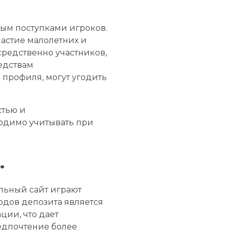
ным поступками игроков.
астие малолетних и
средственно участников,
едствам
 профиля, могут угодить
стью и
ходимо учитывать при
.
льный сайт играют
одов депозита является
ции, что дает
редпочтение более