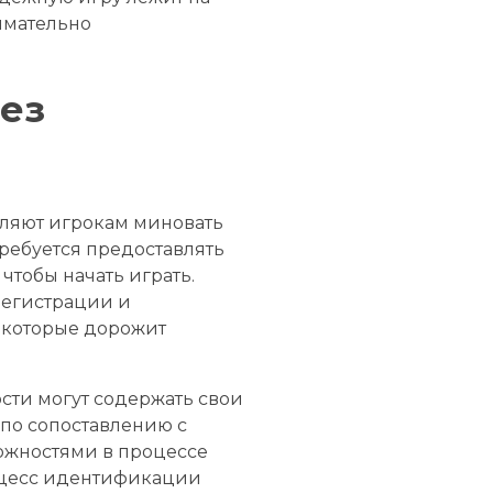
имательно
ез
оляют игрокам миновать
ребуется предоставлять
чтобы начать играть.
регистрации и
, которые дорожит
сти могут содержать свои
 по сопоставлению с
ожностями в процессе
оцесс идентификации