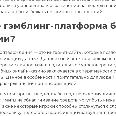
ательно устанавливать ограничения на вклады и вн
раты, чтобы избежать негативных последствий.
е гэмблинг-платформа б
ии?
одтверждения — это интернет-сайты, которые позв
фикации данных. Данное означает, что игрокам не т
верение личности или водительское удостоверение, 
обных онлайн-казино заключается в оперативности 
ы. Данное в особенности притягательно для людей
т раскрывать личной информацией.
ь, что игорные заведения без подтверждения лично
лимиты на обналичивание средств могут быть ниже
акже некоторые игроки способны столкнуться с сл
 поскольку недостаток верификации затрудняет пр