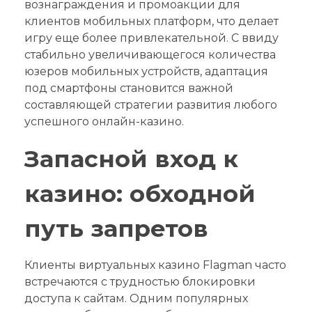
вознаграждения и промоакции для
клиентов мобильных платформ, что делает
игру еще более привлекательной. С ввиду
стабильно увеличивающегося количества
юзеров мобильных устройств, адаптация
под смартфоны становится важной
составляющей стратегии развития любого
успешного онлайн-казино.
Запасной вход к
казино: обходной
путь запретов
Клиенты виртуальных казино Flagman часто
встречаются с трудностью блокировки
доступа к сайтам. Одним популярных