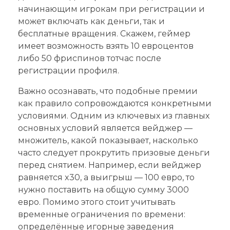
начинающим игрокам при регистрации и
может включать как деньги, так и
бесплатные вращения. Скажем, геймер
имеет возможность взять 10 евроцентов
либо 50 фриспинов тотчас после
регистрации профиля.
Важно осознавать, что подобные премии
как правило сопровождаются конкретными
условиями. Одним из ключевых из главных
основных условий является вейджер —
множитель, какой показывает, насколько
часто следует прокрутить призовые деньги
перед снятием. Например, если вейджер
равняется x30, а выигрыш — 100 евро, то
нужно поставить на общую сумму 3000
евро. Помимо этого стоит учитывать
временные ограничения по времени:
определённые игорные заведения