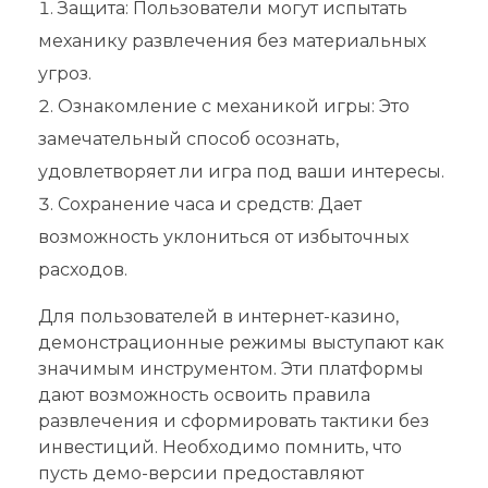
Защита: Пользователи могут испытать
механику развлечения без материальных
угроз.
Ознакомление с механикой игры: Это
замечательный способ осознать,
удовлетворяет ли игра под ваши интересы.
Сохранение часа и средств: Дает
возможность уклониться от избыточных
расходов.
Для пользователей в интернет-казино,
демонстрационные режимы выступают как
значимым инструментом. Эти платформы
дают возможность освоить правила
развлечения и сформировать тактики без
инвестиций. Необходимо помнить, что
пусть демо-версии предоставляют