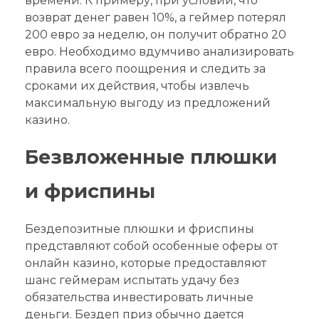
времени. К примеру, при условии, что
возврат денег равен 10%, а геймер потерял
200 евро за неделю, он получит обратно 20
евро. Необходимо вдумчиво анализировать
правила всего поощрения и следить за
сроками их действия, чтобы извлечь
максимальную выгоду из предложений
казино.
Безвложенные плюшки
и фриспины
Бездепозитные плюшки и фриспины
представляют собой особенные оферы от
онлайн казино, которые предоставляют
шанс геймерам испытать удачу без
обязательства инвестировать личные
деньги. Бездеп приз обычно дается