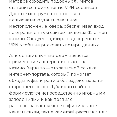
методов обходить подобных лимитов
становится применение VPN-сервисов.
Данные инструменты позволяют
пользователю утаить реальное
местоположение юзера, обеспечивая вход
на ограниченным сайтам, включая Флагман
казино. Следует подбирать доверенные
VPN, чтобы не рисковать потери данных.
Альтернативным методом является
применение альтернативных ссылок
казино. Зеркало — это запасной ссылка
интернет-портала, который помогает
обходить фильтрацию без задействования
стороннего софта. Дубликаты сайтов
формируются непосредственно игорными
заведениями и как правило
распространяются через официальные
каналы связи, такие как email-рассылки или