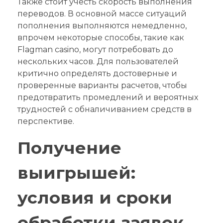
Также стоит учесть скорость выполнения
переводов. В основной массе ситуаций
пополнения выполняются немедленно,
впрочем некоторые способы, такие как
Flagman casino, могут потребовать до
нескольких часов. Для пользователей
критично определять достоверные и
проверенные варианты расчетов, чтобы
предотвратить промедлений и вероятных
трудностей с обналичиванием средств в
перспективе.
Получение
выигрышей:
условия и сроки
обработки заявок