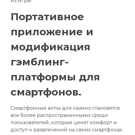
из игры.
Портативное
приложение и
модификация
гэмблинг-
платформы для
смартфонов.
Смартфонные аппы для казино становятся
все более распространенными среди
пользователей, которые ценят комфорт и
доступ к развлечений на своих смартфонах.