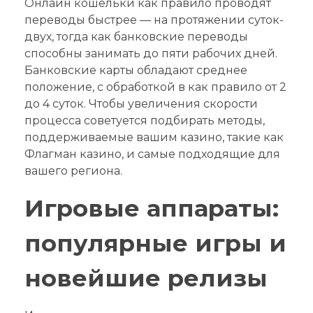
Онлайн кошельки как правило проводят
переводы быстрее — на протяжении суток-
двух, тогда как банковские переводы
способны занимать до пяти рабочих дней.
Банковские карты обладают среднее
положение, с обработкой в как правило от 2
до 4 суток. Чтобы увеличения скорости
процесса советуется подбирать методы,
поддерживаемые вашим казино, такие как
Флагман казино, и самые подходящие для
вашего региона.
Игровые аппараты:
популярные игры и
новейшие релизы