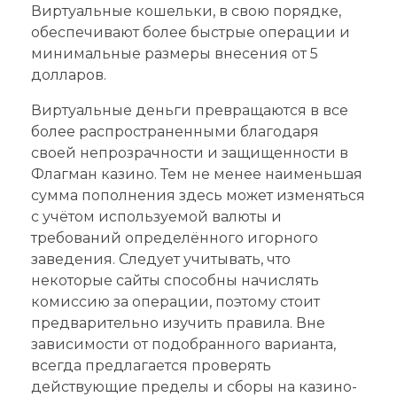
Виртуальные кошельки, в свою порядке,
обеспечивают более быстрые операции и
минимальные размеры внесения от 5
долларов.
Виртуальные деньги превращаются в все
более распространенными благодаря
своей непрозрачности и защищенности в
Флагман казино. Тем не менее наименьшая
сумма пополнения здесь может изменяться
с учётом используемой валюты и
требований определённого игорного
заведения. Следует учитывать, что
некоторые сайты способны начислять
комиссию за операции, поэтому стоит
предварительно изучить правила. Вне
зависимости от подобранного варианта,
всегда предлагается проверять
действующие пределы и сборы на казино-