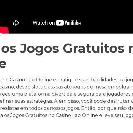
os Jogos Gratuitos 
e
 no Casino Lab Online e pratique suas habilidades de jo
asino, desde slots clássicas até jogos de mesa empolgant
ferece uma plataforma divertida e segura para jogadore
finar suas estratégias. Além disso, você pode desfrutar d
 realistas em todos os nossos jogos. Então, por que não
os Jogos Gratuitos no Casino Lab Online e leve seu jog