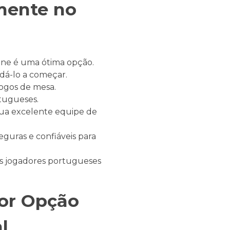
mente no
ine é uma ótima opção.
dá-lo a começar.
jogos de mesa.
tugueses.
 sua excelente equipe de
eguras e confiáveis para
s jogadores portugueses
hor Opção
l