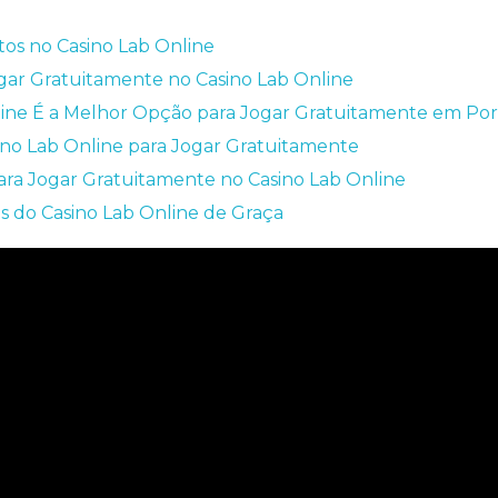
tos no Casino Lab Online
gar Gratuitamente no Casino Lab Online
line É a Melhor Opção para Jogar Gratuitamente em Po
ino Lab Online para Jogar Gratuitamente
ra Jogar Gratuitamente no Casino Lab Online
 do Casino Lab Online de Graça