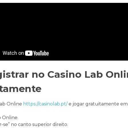
istrar no Casino Lab Onli
itamente
 Lab Online
https://casinolab.pt/
e jogar gratuitamente em 
b Online.
r-se” no canto superior direito.