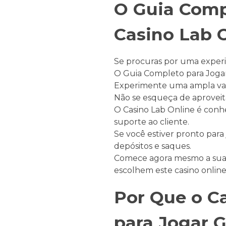
O Guia Comp
Casino Lab 
Se procuras por uma experi
O Guia Completo para Jogar
Experimente uma ampla varie
Não se esqueça de aproveit
O Casino Lab Online é conhe
suporte ao cliente.
Se você estiver pronto para
depósitos e saques.
Comece agora mesmo a sua 
escolhem este casino online
Por Que o C
para Jogar 