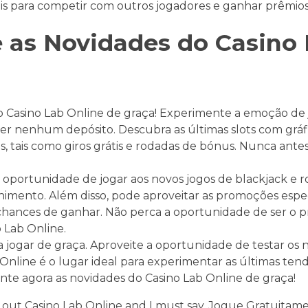
átis para competir com outros jogadores e ganhar prêmios
 as Novidades do Casino 
o Casino Lab Online de graça! Experimente a emoção de 
zer nenhum depósito. Descubra as últimas slots com gráf
, tais como giros grátis e rodadas de bónus. Nunca antes f
 oportunidade de jogar aos novos jogos de blackjack e 
nimento. Além disso, pode aproveitar as promoções especi
hances de ganhar. Não perca a oportunidade de ser o p
 Lab Online.
 jogar de graça. Aproveite a oportunidade de testar os 
b Online é o lugar ideal para experimentar as últimas ten
ente agora as novidades do Casino Lab Online de graça!
y out Casino Lab Online and I must say, Jogue Gratuitam