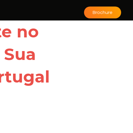
Brochure
te no
– Sua
rtugal