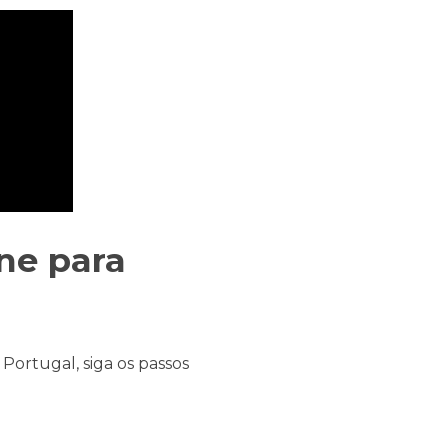
ne para
Portugal, siga os passos