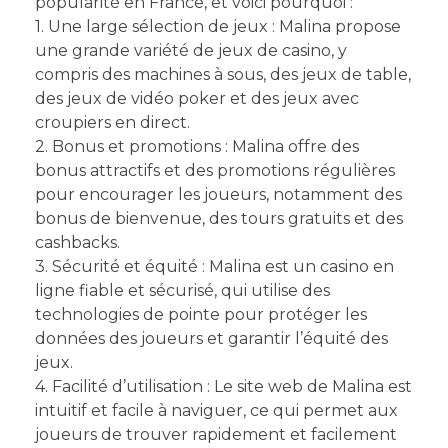
popularité en France, et voici pourquoi :
1. Une large sélection de jeux : Malina propose
une grande variété de jeux de casino, y
compris des machines à sous, des jeux de table,
des jeux de vidéo poker et des jeux avec
croupiers en direct.
2. Bonus et promotions : Malina offre des
bonus attractifs et des promotions régulières
pour encourager les joueurs, notamment des
bonus de bienvenue, des tours gratuits et des
cashbacks.
3. Sécurité et équité : Malina est un casino en
ligne fiable et sécurisé, qui utilise des
technologies de pointe pour protéger les
données des joueurs et garantir l’équité des
jeux.
4. Facilité d’utilisation : Le site web de Malina est
intuitif et facile à naviguer, ce qui permet aux
joueurs de trouver rapidement et facilement