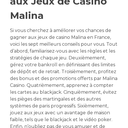
aux Jeux de Casino
Malina
Si vous cherchez à améliorer vos chances de
gagner aux jeux de casino Malina en France,
voici les sept meilleurs conseils pour vous. Tout
d’abord, familiarisez-vous avec les règles et les
stratégies de chaque jeu. Deuxièmement,
gérez votre bankroll en définissant des limites
de dépôt et de retrait. Troisièmement, profitez
des bonus et des promotions offerts par Malina
Casino. Quatrièmement, apprenez à compter
les cartes au blackjack. Cinquièmement, évitez
les pièges des martingales et des autres
systèmes de paris progressifs. Sixièmement,
jouez aux jeux avec un avantage de maison
faible, tels que le blackjack et le vidéo poker.
Enfin, n’oubliez pas de vous amuser et de