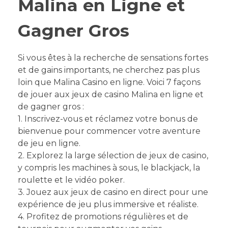
Malina en Ligne et
Gagner Gros
Si vous êtes à la recherche de sensations fortes
et de gains importants, ne cherchez pas plus
loin que Malina Casino en ligne. Voici 7 façons
de jouer aux jeux de casino Malina en ligne et
de gagner gros :
1. Inscrivez-vous et réclamez votre bonus de
bienvenue pour commencer votre aventure
de jeu en ligne.
2. Explorez la large sélection de jeux de casino,
y compris les machines à sous, le blackjack, la
roulette et le vidéo poker.
3. Jouez aux jeux de casino en direct pour une
expérience de jeu plus immersive et réaliste.
4. Profitez de promotions régulières et de