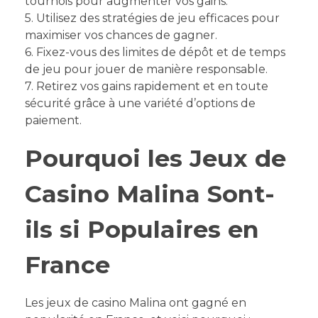
tournois pour augmenter vos gains.
5. Utilisez des stratégies de jeu efficaces pour
maximiser vos chances de gagner.
6. Fixez-vous des limites de dépôt et de temps
de jeu pour jouer de manière responsable.
7. Retirez vos gains rapidement et en toute
sécurité grâce à une variété d’options de
paiement.
Pourquoi les Jeux de
Casino Malina Sont-
ils si Populaires en
France
Les jeux de casino Malina ont gagné en