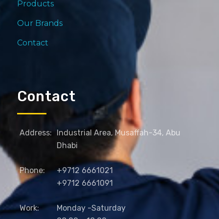
Products
Our Brands
Contact
Contact
Address:
Industrial Area, Musaffah-34, Abu
Dhabi
Phone:
+9712 6661021
+9712 6661091
Work:
Monday -Saturday