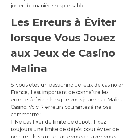
jouer de manière responsable.
Les Erreurs à Éviter
lorsque Vous Jouez
aux Jeux de Casino
Malina
Si vous êtes un passionné de jeux de casino en
France, il est important de connaître les
erreurs à éviter lorsque vous jouez sur Malina
Casino. Voici 7 erreurs courantes à ne pas
commettre :
1. Ne pas fixer de limite de dépôt : Fixez
toujours une limite de dépôt pour éviter de
perdre plus que ce que vous pouvez vous