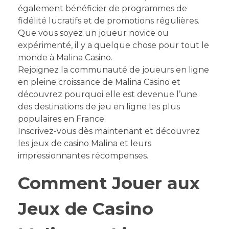
également bénéficier de programmes de
fidélité lucratifs et de promotions régulières.
Que vous soyez un joueur novice ou
expérimenté, il y a quelque chose pour tout le
monde à Malina Casino.
Rejoignez la communauté de joueurs en ligne
en pleine croissance de Malina Casino et
découvrez pourquoi elle est devenue l’une
des destinations de jeu en ligne les plus
populaires en France.
Inscrivez-vous dès maintenant et découvrez
les jeux de casino Malina et leurs
impressionnantes récompenses.
Comment Jouer aux
Jeux de Casino