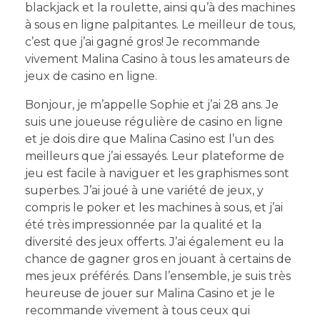
blackjack et la roulette, ainsi qu’à des machines
à sous en ligne palpitantes. Le meilleur de tous,
c’est que j’ai gagné gros! Je recommande
vivement Malina Casino à tous les amateurs de
jeux de casino en ligne.
Bonjour, je m’appelle Sophie et j’ai 28 ans. Je
suis une joueuse régulière de casino en ligne
et je dois dire que Malina Casino est l’un des
meilleurs que j’ai essayés. Leur plateforme de
jeu est facile à naviguer et les graphismes sont
superbes. J’ai joué à une variété de jeux, y
compris le poker et les machines à sous, et j’ai
été très impressionnée par la qualité et la
diversité des jeux offerts. J’ai également eu la
chance de gagner gros en jouant à certains de
mes jeux préférés. Dans l’ensemble, je suis très
heureuse de jouer sur Malina Casino et je le
recommande vivement à tous ceux qui