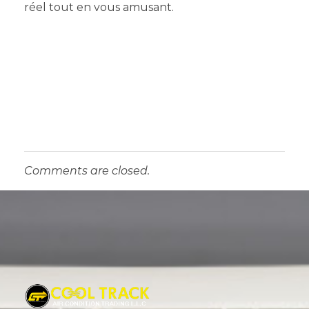
réel tout en vous amusant.
Comments are closed.