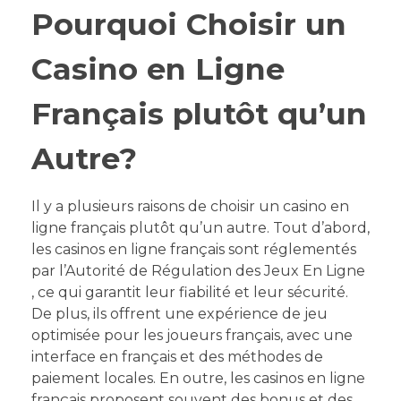
Pourquoi Choisir un
Casino en Ligne
Français plutôt qu’un
Autre?
Il y a plusieurs raisons de choisir un casino en
ligne français plutôt qu’un autre. Tout d’abord,
les casinos en ligne français sont réglementés
par l’Autorité de Régulation des Jeux En Ligne
, ce qui garantit leur fiabilité et leur sécurité.
De plus, ils offrent une expérience de jeu
optimisée pour les joueurs français, avec une
interface en français et des méthodes de
paiement locales. En outre, les casinos en ligne
français proposent souvent des bonus et des