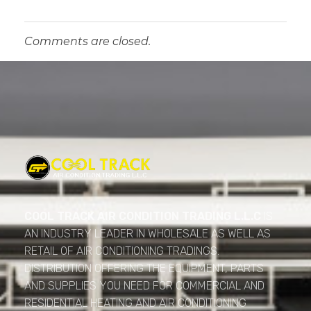
Comments are closed.
Cool Track Air Condition Trading LLC
Perfect Track of Comfort & Cool
COOL TRACK AIR CONDITION TRADING L.L.C
IS
AN INDUSTRY LEADER IN WHOLESALE AS WELL AS
RETAIL OF AIR CONDITIONING TRADINGS.
DISTRIBUTION OFFERING THE EQUIPMENT, PARTS
AND SUPPLIES YOU NEED FOR COMMERCIAL AND
RESIDENTIAL HEATING AND AIR CONDITIONING