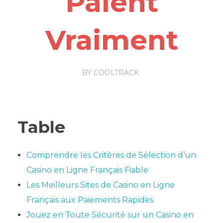
Paient
Vraiment
BY
COOLTRACK
Table
Comprendre les Critères de Sélection d’un
Casino en Ligne Français Fiable
Les Meilleurs Sites de Casino en Ligne
Français aux Paiements Rapides
Jouez en Toute Sécurité sur un Casino en