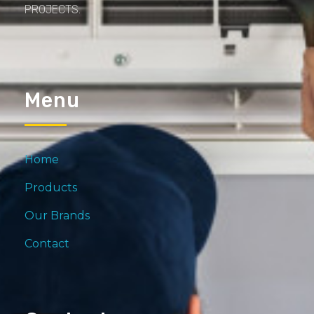
PROJECTS.
Menu
Home
Products
Our Brands
Contact