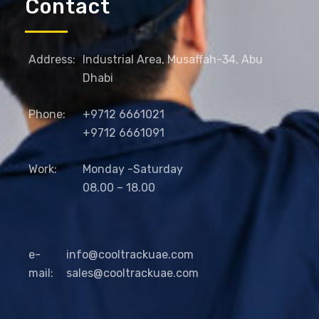
Contact
Address:
Industrial Area, Musaffah-34, Abu
Dhabi
Phone:
+9712 6661021
+9712 6661091
Work:
Monday -Saturday
08.00 – 18.00
e-
info@cooltrackuae.com
mail:
sales@cooltrackuae.com