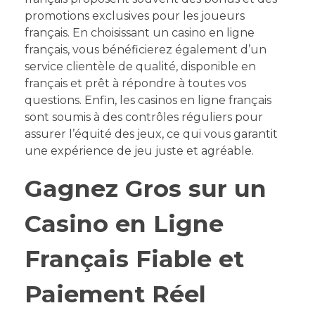
promotions exclusives pour les joueurs
français. En choisissant un casino en ligne
français, vous bénéficierez également d’un
service clientèle de qualité, disponible en
français et prêt à répondre à toutes vos
questions. Enfin, les casinos en ligne français
sont soumis à des contrôles réguliers pour
assurer l’équité des jeux, ce qui vous garantit
une expérience de jeu juste et agréable.
Gagnez Gros sur un
Casino en Ligne
Français Fiable et
Paiement Réel