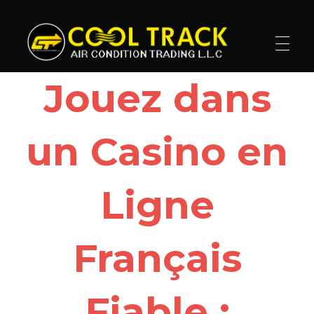
Cool Track Air Condition Trading LLC
Perfect Track of Comfort & Cool
Jouez dans
un Casino en
Ligne
Français
Fiable :