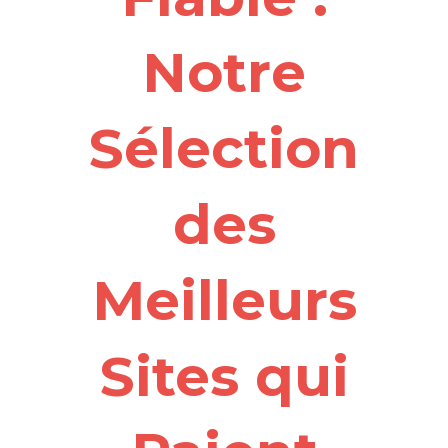
Notre
Sélection
des
Meilleurs
Sites qui