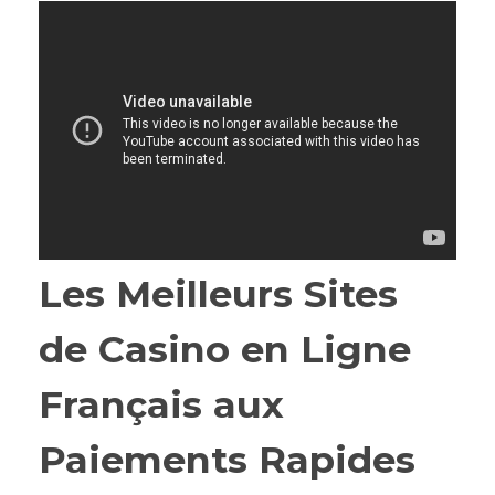
Les Meilleurs Sites
de Casino en Ligne
Français aux
Paiements Rapides