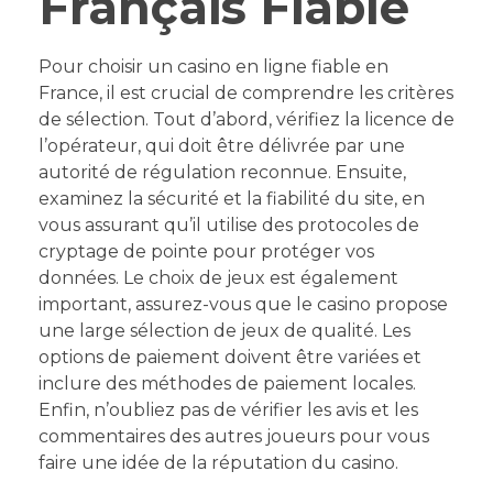
Français Fiable
Pour choisir un casino en ligne fiable en
France, il est crucial de comprendre les critères
de sélection. Tout d’abord, vérifiez la licence de
l’opérateur, qui doit être délivrée par une
autorité de régulation reconnue. Ensuite,
examinez la sécurité et la fiabilité du site, en
vous assurant qu’il utilise des protocoles de
cryptage de pointe pour protéger vos
données. Le choix de jeux est également
important, assurez-vous que le casino propose
une large sélection de jeux de qualité. Les
options de paiement doivent être variées et
inclure des méthodes de paiement locales.
Enfin, n’oubliez pas de vérifier les avis et les
commentaires des autres joueurs pour vous
faire une idée de la réputation du casino.