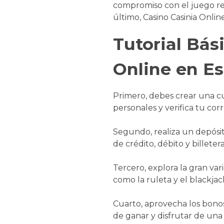
compromiso con el juego res
último, Casino Casinia Onli
Tutorial Bás
Online en E
Primero, debes crear una cue
personales y verifica tu cor
Segundo, realiza un depósit
de crédito, débito y billeter
Tercero, explora la gran v
como la ruleta y el blackjac
Cuarto, aprovecha los bonos
de ganar y disfrutar de una