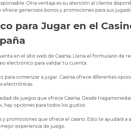
ponsable. Otra ventaja es su atención al cliente disponi
ne ofrece generosos bonos y promociones para sus jugad
ico para Jugar en el Casin
spaña
nta en el sitio web de Casinia. Llena el formulario de re
reo electrónico para validar tu cuenta.
o para comenzar a jugar. Casinia ofrece diferentes opci
as electrónicas.
ariedad de juegos que ofrece Casinia. Desde tragamoneda
k, hay opciones para todos los gustos.
 y promociones que ofrece el casino. Esto te ayudará a 
 mejor experiencia de juego.