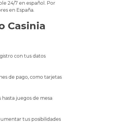
ble 24/7 en español. Por
ores en España.
o Casinia
gistro con tus datos
ones de pago, como tarjetas
s hasta juegos de mesa
aumentar tus posibilidades