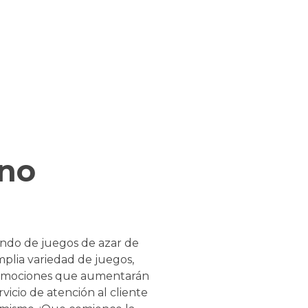
ino
ndo de juegos de azar de
mplia variedad de juegos,
 promociones que aumentarán
rvicio de atención al cliente