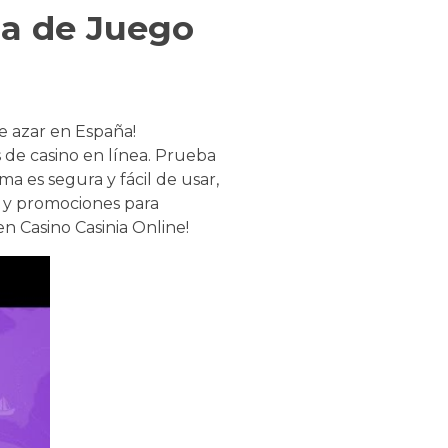
ia de Juego
de azar en España!
de casino en línea. Prueba
a es segura y fácil de usar,
 y promociones para
n Casino Casinia Online!