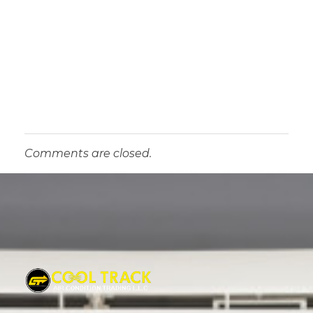
Comments are closed.
Cool Track Air Condition Trading LLC
Perfect Track of Comfort & Cool