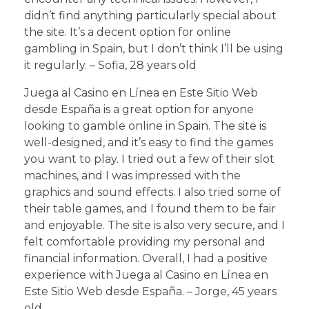
didn’t find anything particularly special about
the site. It’s a decent option for online
gambling in Spain, but I don’t think I’ll be using
it regularly. – Sofia, 28 years old
Juega al Casino en Línea en Este Sitio Web
desde España is a great option for anyone
looking to gamble online in Spain. The site is
well-designed, and it’s easy to find the games
you want to play. I tried out a few of their slot
machines, and I was impressed with the
graphics and sound effects. I also tried some of
their table games, and I found them to be fair
and enjoyable. The site is also very secure, and I
felt comfortable providing my personal and
financial information. Overall, I had a positive
experience with Juega al Casino en Línea en
Este Sitio Web desde España. – Jorge, 45 years
old