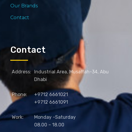
Our Brands
Contact
Contact
Address:
Industrial Area, Musaffah-34, Abu
Dhabi
Phone:
+9712 6661021
+9712 6661091
Work:
Monday -Saturday
08.00 – 18.00