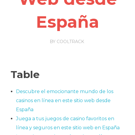
España
BY
COOLTRACK
Table
Descubre el emocionante mundo de los
casinos en línea en este sitio web desde
España
Juega a tus juegos de casino favoritos en
línea y seguros en este sitio web en España