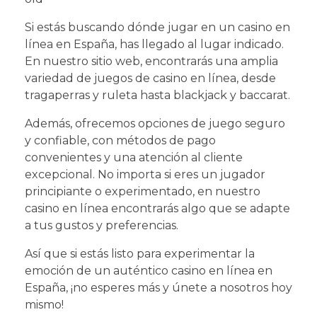
Si estás buscando dónde jugar en un casino en
línea en España, has llegado al lugar indicado.
En nuestro sitio web, encontrarás una amplia
variedad de juegos de casino en línea, desde
tragaperras y ruleta hasta blackjack y baccarat.
Además, ofrecemos opciones de juego seguro
y confiable, con métodos de pago
convenientes y una atención al cliente
excepcional. No importa si eres un jugador
principiante o experimentado, en nuestro
casino en línea encontrarás algo que se adapte
a tus gustos y preferencias.
Así que si estás listo para experimentar la
emoción de un auténtico casino en línea en
España, ¡no esperes más y únete a nosotros hoy
mismo!