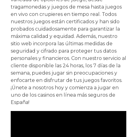
tragamonedas y juegos de mesa hasta juegos
en vivo con crupieres en tiempo real. Todos
nuestros juegos están certificados y han sido
probados cuidadosamente para garantizar la
máxima calidad y equidad. Además, nuestro
sitio web incorpora las últimas medidas de
seguridad y cifrado para proteger tus datos
personales y financieros. Con nuestro servicio al
cliente disponible las 24 horas, los 7 días de la
semana, puedes jugar sin preocupaciones y
enfocarte en disfrutar de tus juegos favoritos.
¡Únete a nosotros hoy y comienza a jugar en
uno de los casinos en línea más seguros de
España!