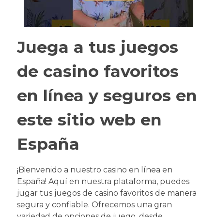
Juega a tus juegos
de casino favoritos
en línea y seguros en
este sitio web en
España
¡Bienvenido a nuestro casino en línea en
España! Aquí en nuestra plataforma, puedes
jugar tus juegos de casino favoritos de manera
segura y confiable. Ofrecemos una gran
variedad de opciones de juego, desde