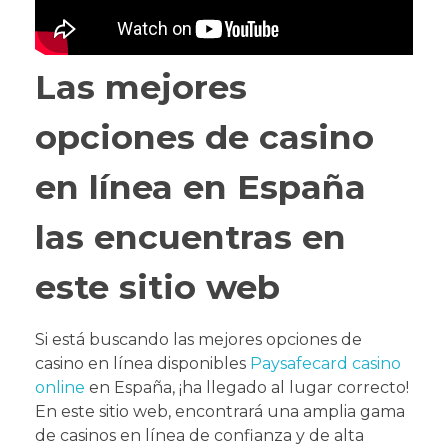
Las mejores
opciones de casino
en línea en España
las encuentras en
este sitio web
Si está buscando las mejores opciones de
casino en línea disponibles
Paysafecard casino
online
en España, ¡ha llegado al lugar correcto!
En este sitio web, encontrará una amplia gama
de casinos en línea de confianza y de alta