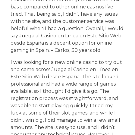
basic compared to other online casinos I’ve
tried. That being said, I didn’t have any issues
with the site, and the customer service was
helpful when I had a question. Overall, I would
say Juega al Casino en Línea en Este Sitio Web
desde España is a decent option for online
gaming in Spain. – Carlos, 30 years old
I was looking for a new online casino to try out
and came across Juega al Casino en Línea en
Este Sitio Web desde España. The site looked
professional and had a wide range of games
available, so I thought I’d give it a go. The
registration process was straightforward, and I
was able to start playing quickly. I tried my
luck at some of their slot games, and while I
didn’t win big, I did manage to win a few small
amounts. The site is easy to use, and I didn’t
encounter any technical issues. However, I