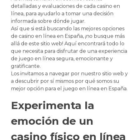
detalladas y evaluaciones de cada casino en
línea, para ayudarlo a tomar una decisión
informada sobre dónde jugar.
Así que si está buscando las mejores opciones
de casino en línea en España, ¡no busque más
allá de este sitio web! Aquí encontrará todo lo
que necesita para disfrutar de una experiencia
de juego en línea segura, emocionante y
gratificante.
Los invitamos a navegar por nuestro sitio web y
a descubrir por sí mismos por qué somos su
mejor opción para el juego en línea en España.
Experimenta la
emoción de un
casino físico en línea