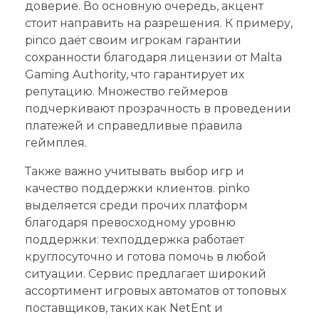
доверие. Во основную очередь, акцент
стоит направить на разрешения. К примеру,
pinco даёт своим игрокам гарантии
сохранности благодаря лицензии от Malta
Gaming Authority, что гарантирует их
репутацию. Множество геймеров
подчеркивают прозрачность в проведении
платежей и справедливые правила
геймплея.
Также важно учитывать выбор игр и
качество поддержки клиентов. pinko
выделяется среди прочих платформ
благодаря превосходному уровню
поддержки: техподдержка работает
круглосуточно и готова помочь в любой
ситуации. Сервис предлагает широкий
ассортимент игровых автоматов от топовых
поставщиков, таких как NetEnt и