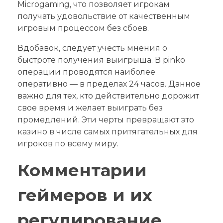
Microgaming, что позволяет игрокам
получать удовольствие от качественным
игровым процессом без сбоев.
Вдобавок, следует учесть мнения о
быстроте получения выигрыша. В pinko
операции проводятся наиболее
оперативно — в пределах 24 часов. Данное
важно для тех, кто действительно дорожит
свое время и желает выиграть без
промедлений. Эти черты превращают это
казино в числе самых притягательных для
игроков по всему миру.
Комментарии
геймеров и их
регулирование