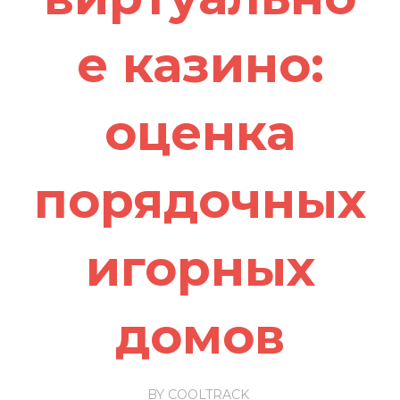
е казино:
оценка
порядочных
игорных
домов
BY
COOLTRACK