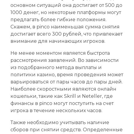
основном ситуаций она достигает от 500 до
1000 денег, но некоторые платформы могут
предлагать более гибкие положения.
Скажем, в pinco наименьшая сумма снятия
достигает всего 300 рублей, что привлекает
внимание для начинающих игроков.
Не менее моментом является быстрота
рассмотрения заявлений. Во зависимости
из подобранного метода выплаты и
политики казино, время проведения может
варьироваться от пары часов до пары дней.
Наиболее скоростными являются онлайн
кошельки, такие как Skrill и Neteller, где
финансы в pinco могут поступить на счет
игрока в течение нескольких часов.
Также необходимо учитывать наличие
сборов при снятии средств. Определенные