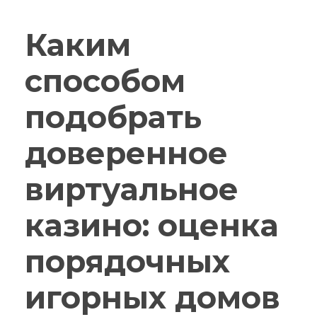
Каким
способом
подобрать
доверенное
виртуальное
казино: оценка
порядочных
игорных домов