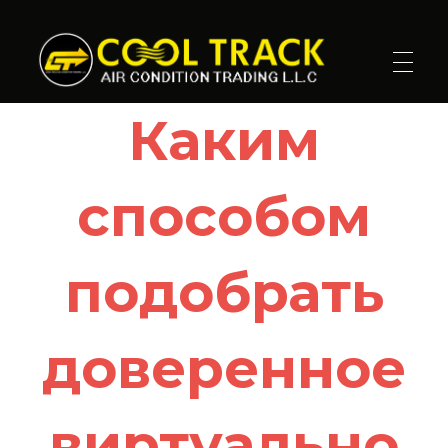
Cool Track Air Condition Trading LLC
Perfect Track of Comfort & Cool
Каким
способом
подобрать
доверенное
виртуально