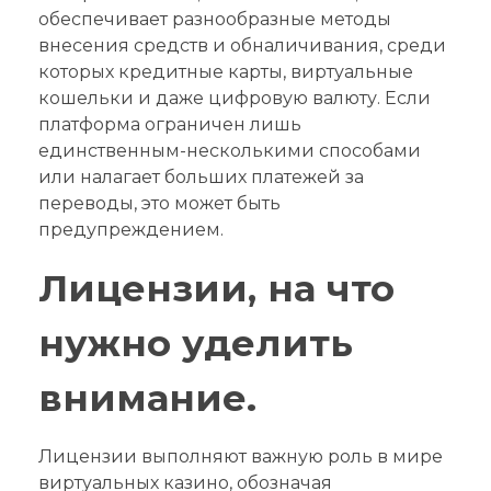
обеспечивает разнообразные методы
внесения средств и обналичивания, среди
которых кредитные карты, виртуальные
кошельки и даже цифровую валюту. Если
платформа ограничен лишь
единственным-несколькими способами
или налагает больших платежей за
переводы, это может быть
предупреждением.
Лицензии, на что
нужно уделить
внимание.
Лицензии выполняют важную роль в мире
виртуальных казино, обозначая