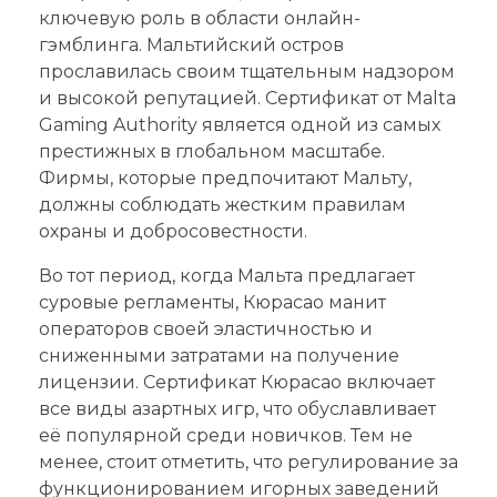
ключевую роль в области онлайн-
гэмблинга. Мальтийский остров
прославилась своим тщательным надзором
и высокой репутацией. Сертификат от Malta
Gaming Authority является одной из самых
престижных в глобальном масштабе.
Фирмы, которые предпочитают Мальту,
должны соблюдать жестким правилам
охраны и добросовестности.
Во тот период, когда Мальта предлагает
суровые регламенты, Кюрасао манит
операторов своей эластичностью и
сниженными затратами на получение
лицензии. Сертификат Кюрасао включает
все виды азартных игр, что обуславливает
её популярной среди новичков. Тем не
менее, стоит отметить, что регулирование за
функционированием игорных заведений