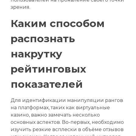
зрения.
Каким способом
распознать
накрутку
рейтинговых
показателей
Для идентификации манипуляции рангов
на платформах, таких как виртуальные
казино, важно замечать несколько
основных аспектов. Во-первых, необходимо
изучить резкие всплески в объёме отзывов