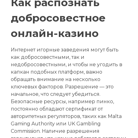
Как распознать
добросовестное
онлайн-казино
Интернет игорные заведения могут быть
как добросовестными, так и
недобросовестными, и чтобы не угодить в
капкан подобных платформ, важно
обращать внимание на несколько
ключевых факторов. Разрешение — это
начальное, что следует убедиться.
Безопасные ресурсы, например пинко,
постоянно обладают сертификат от
авторитетных регуляторов, таких как Malta
Gaming Authority или UK Gambling
Commission. Наличие разрешения