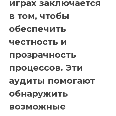
играх заключается
в том, чтобы
обеспечить
честность и
прозрачность
процессов. Эти
аудиты помогают
обнаружить
возможные