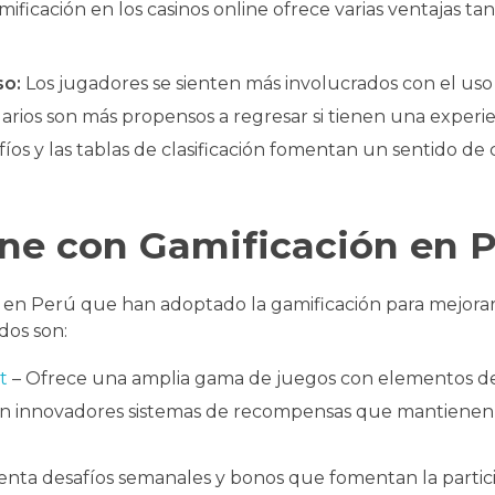
ificación en los casinos online ofrece varias ventajas t
o:
Los jugadores se sienten más involucrados con el uso
arios son más propensos a regresar si tienen una experien
íos y las tablas de clasificación fomentan un sentido de
ine con Gamificación en 
ne en Perú que han adoptado la gamificación para mejorar 
dos son:
t
– Ofrece una amplia gama de juegos con elementos de
n innovadores sistemas de recompensas que mantienen 
enta desafíos semanales y bonos que fomentan la partici