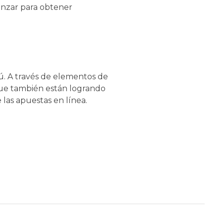
anzar para obtener
rú. A través de elementos de
 que también están logrando
las apuestas en línea.