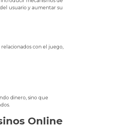
Al introducir mecanismos de
 del usuario y aumentar su
 relacionados con el juego,
ando dinero, sino que
ados.
sinos Online