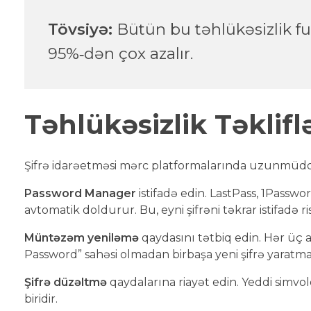
Tövsiyə:
Bütün bu təhlükəsizlik fu
95%‑dən çox azalır.
Təhlükəsizlik Təklifl
Şifrə idarəetməsi mərc platformalarında uzunmüddətl
Password Manager
istifadə edin. LastPass, 1Passw
avtomatik doldurur. Bu, eyni şifrəni təkrar istifadə ri
Müntəzəm yeniləmə
qaydasını tətbiq edin. Hər üç
Password” sahəsi olmadan birbaşa yeni şifrə yaratmağ
Şifrə düzəltmə
qaydalarına riayət edin. Yeddi simvo
biridir.