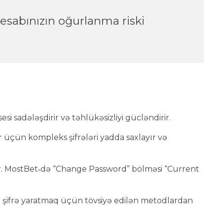
hesabınızın oğurlanma riski
sadələşdirir və təhlükəsizliyi gücləndirir.
r üçün kompleks şifrələri yadda saxlayır və
ır. MostBet‑də “Change Password” bölməsi “Current
lü şifrə yaratmaq üçün tövsiyə edilən metodlardan