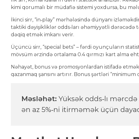
kimi qorumalı bir müdafiə sistemi yoxdursa, bu m
İkinci sirr, “in‑play” mərhələsində dünyanı izləməkd
taktiki dəyişikliklər odds‑ları əhəmiyyətli dərəcədə tə
dəqiq etmək imkanı verir.
Üçüncü sirr, “special bets” – fərdi oyunçuların stati
mövsüm ərzində ortalama 0.4 qırmızı kart alma ehtima
Nəhayət, bonus və promosyonlardan istifadə etmək va
qazanmaq şansını artırır. Bonus şərtləri “minimum d
Məsləhət:
Yüksək odds‑lı mərcdə i
ən az 5%‑ni itirməmək üçün dayaq 