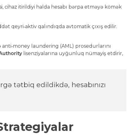
i, cihaz itirildiyi halda hesabı bərpa etməyə kömək
t qeyri‑aktiv qalındıqda avtomatik çıxış edilir.
ə anti‑money laundering (AML) prosedurlarını
Authority
lisenziyalarına uyğunluq nümayiş etdirir,
rgə tətbiq edildikdə, hesabınızı
trategiyalar