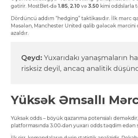
gətirir. MostBet‑də
1.85
,
2.10
və
3.50
kimi oddslarla t
Dördüncü addım “hedging” taktikasıdır. İlk mərc q
Məsələn, Manchester United qalib gələcək mərcini qa
azaldır.
Qeyd:
Yuxarıdakı yanaşmaların ham
risksiz deyil, ancaq analitik düşün
Yüksək Əmsallı Mərcd
Yüksək odds – böyük qazanma potensialı deməkdir, la
platformasında 3.00‑dən yuxarı odds təqdim edən seçk
İlk sirr, komandaların dərin statistik analizidir. R