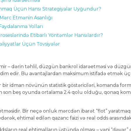
ə Şifrə İdarəetməsi
nmaq Üçün Hansı Strategiyalar Uyğundur?
 Mərc Etmənin Asanlığı
aydalanma Yolları
roseslərində Etibarlı Yöntəmlər Hansılardır?
əliyyatlar Üçün Tövsiyələr
işmir – dərin təhlil, düzgün bankrol idarəetməsi və düzg
təqdim edir. Bu avantajlardan maksimum istifadə etmək üç
 bir idman növünün statistik göstəriciləri, komanda forması
 son beş oyunda ortalama 2.4 qolu olduğu, qonaq koman
etməsidir. Bir neçə onluk mərcdən ibarət “flot” yaratmaq
ərək, ehtimal edilən qazanc faizi və real odds arasındak
ddsların real ehtimalların üstündə olması – yəni “dəyə