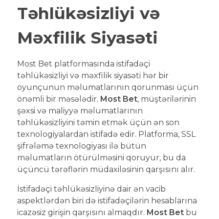
Təhlükəsizliyi və
Məxfilik Siyasəti
Most Bet platformasında istifadəçi
təhlükəsizliyi və məxfilik siyasəti hər bir
oyunçunun məlumatlarının qorunması üçün
önəmli bir məsələdir.
Most Bet
, müştərilərinin
şəxsi və maliyyə məlumatlarının
təhlükəsizliyini təmin etmək üçün ən son
texnologiyalardan istifadə edir. Platforma, SSL
şifrələmə texnologiyası ilə bütün
məlumatların ötürülməsini qoruyur, bu da
üçüncü tərəflərin müdaxiləsinin qarşısını alır.
İstifadəçi təhlükəsizliyinə dair ən vacib
aspektlərdən biri də istifadəçilərin hesablarına
icazəsiz girişin qarşısını almaqdır.
Most Bet
bu