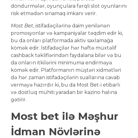
döndürmələr, oyunçulara fərqli slot oyunlarını
risk etmədən sınamaq imkanı verir.
Most Bet
, istifadəçilərinə daim yenilənən
promosyonlar və kampaniyalar təqdim edir ki,
bu da onları platformada aktiv saxlamağa
kömək edir. İstifadəçilər hər həftə müxtəlif
cashback təkliflərindən faydalana bilər və bu
da onların itkilərini minimuma endirməyə
kömək edir. Platformanın müştəri xidmətləri
də hər zaman istifadəçilərin suallarına cavab
verməyə hazırdır ki, bu da Most Bet-i etibarlı
və dostluq mühiti yaradan bir kazino halına
gətirir.
Most bet ilə Məşhur
İdman Növlərinə