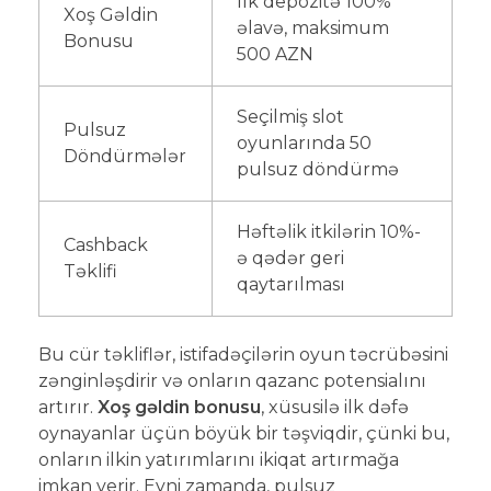
İlk depozitə 100%
Xoş Gəldin
əlavə, maksimum
Bonusu
500 AZN
Seçilmiş slot
Pulsuz
oyunlarında 50
Döndürmələr
pulsuz döndürmə
Həftəlik itkilərin 10%-
Cashback
ə qədər geri
Təklifi
qaytarılması
Bu cür təkliflər, istifadəçilərin oyun təcrübəsini
zənginləşdirir və onların qazanc potensialını
artırır.
Xoş gəldin bonusu
, xüsusilə ilk dəfə
oynayanlar üçün böyük bir təşviqdir, çünki bu,
onların ilkin yatırımlarını ikiqat artırmağa
imkan verir. Eyni zamanda, pulsuz