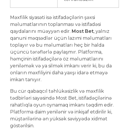
Məxfilik siyasəti isə istifadəçilərin şəxsi
məlumatlarının toplanması və istifadəsi
qaydalarını müəyyən edir.
Most Bet
, yalnız
qanuni məqsədlər üçün lazımi məlumatları
toplayır və bu məlumatları heç bir halda
üçüncü tərəflərlə paylaşmır. Platforma,
həmçinin istifadəçilərə öz məlumatlarını
yeniləmək və ya silmək imkanı verir ki, bu da
onların məxfiliyini daha yaxşı idarə etməyə
imkan tanıyır.
Bu cür qabaqcıl təhlükəsizlik və məxfilik
tədbirləri sayəsində Most Bet, istifadəçilərinə
rahatlıqla oyun oynamaq imkanı təqdim edir.
Platforma daim yenilənir və inkişaf etdirilir ki,
müştərilərinə ən yüksək səviyyədə xidmət
göstərilsin.