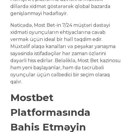
dillərdə xidmət göstərərək qlobal bazarda
genişlənməyi hədəfləyir.
Nəticədə, Most Bet-in 7/24 müştəri dəstəyi
xidməti oyunçuların ehtiyaclarına cavab
vermək üçün ideal bir həll təqdim edir.
Müxtəlif əlaqə kanalları və peşəkar yanaşma
sayəsində istifadəçilər hər zaman özlərini
dəyərli hiss edirlər. Beləliklə, Most Bet kazinosu
həm yeni başlayanlar, həm də təcrübəli
oyunçular üçün cəlbedici bir seçim olaraq
qalır.
Mostbet
Platformasında
Bahis Etməyin