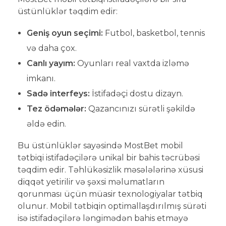
üstünlüklər təqdim edir:
Geniş oyun seçimi:
Futbol, basketbol, tennis
və daha çox.
Canlı yayım:
Oyunları real vaxtda izləmə
imkanı.
Sadə interfeys:
İstifadəçi dostu dizayn.
Tez ödəmələr:
Qazancınızı sürətli şəkildə
əldə edin.
Bu üstünlüklər sayəsində MostBet mobil
tətbiqi istifadəçilərə unikal bir bahis təcrübəsi
təqdim edir. Təhlükəsizlik məsələlərinə xüsusi
diqqət yetirilir və şəxsi məlumatların
qorunması üçün müasir texnologiyalar tətbiq
olunur. Mobil tətbiqin optimallaşdırılmış sürəti
isə istifadəçilərə ləngimədən bahis etməyə