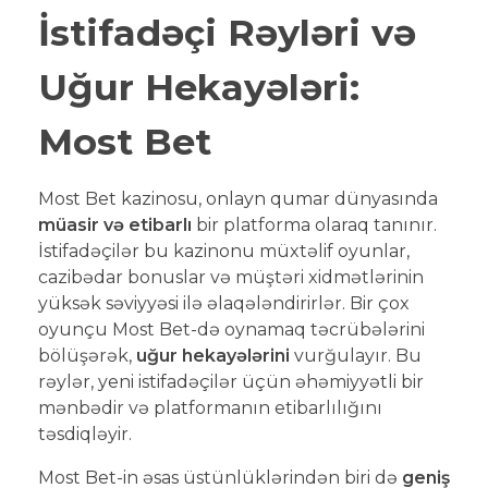
İstifadəçi Rəyləri və
Uğur Hekayələri:
Most Bet
Most Bet kazinosu, onlayn qumar dünyasında
müasir və etibarlı
bir platforma olaraq tanınır.
İstifadəçilər bu kazinonu müxtəlif oyunlar,
cazibədar bonuslar və müştəri xidmətlərinin
yüksək səviyyəsi ilə əlaqələndirirlər. Bir çox
oyunçu Most Bet-də oynamaq təcrübələrini
bölüşərək,
uğur hekayələrini
vurğulayır. Bu
rəylər, yeni istifadəçilər üçün əhəmiyyətli bir
mənbədir və platformanın etibarlılığını
təsdiqləyir.
Most Bet-in əsas üstünlüklərindən biri də
geniş