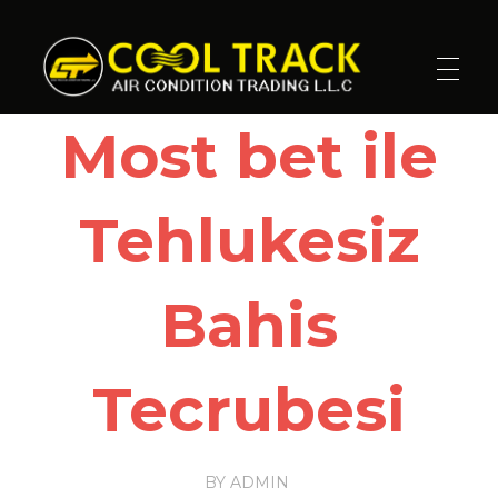
Cool Track Air Condition Trading LLC
Perfect Track of Comfort & Cool
Most bet ile
Tehlukesiz
Bahis
Tecrubesi
BY
ADMIN