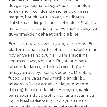
düzgün yanaşma ilə böyük qazanclar əldə
etmək mümkündür. Bahisçilər üçün əsas
məqam, hər bir oyunun və ya hadisənin
statistikasını diqqətlə analiz etməkdir. Statistik
məlumatlar əsasında qərar vermək, intuisiyaya
güvənməkdən daha etibarlı ola bilər.
Bahis etməzdən əvvəl
, oyunçuların Most Bet
platformasında təqdim olunan müxtəlif idman
növləri və kazino oyunları üzrə araşdırma
aparması tövsiyə olunur. Bu, onların hansı
sahələrdə daha çox bilik sahibi olduğunu
müəyyən etməyə kömək edəcək. Məsələn,
futbol üzrə yaxşı məlumatlı olan biri, bu
sahədəki yüksək əmsalları dəyərləndirərək
daha ağıllı bahis edə bilər. Həmçinin,
canlı
bahis
seçimi də yüksək əmsallarla qazanmaq
üçün ideal variantdır, çünki oyun zamanı
əmsallar dəyişkən olur və ani qərarlar qəbul