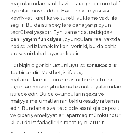
maşınlarından canlı kazinolara qədər müxtəlif
oyunlar mövcuddur. Hər bir oyun yüksək
keyfiyyətli qrafika və sürətli yükləmə vaxtı ilə
seçilir. Bu da istifadəçilərə daha yaxşı oyun
təcrübəsi yaşadır. Eyni zamanda, tətbiqdəki
canlı yayım funksiyası
, oyunçulara real vaxtda
hadisələri izləmək imkanı verir ki, bu da bahis
prosesini daha həyəcanlı edir.
Tətbiqin digər bir üstünlüyü isə
təhlükəsizlik
tədbirləridir
. Mostbet, istifadəçi
məlumatlarının qorunmasını təmin etmək
üçün ən müasir şifrələmə texnologiyalarından
istifadə edir. Bu da oyunçuların şəxsi və
maliyyə məlumatlarının təhlükəsizliyini təmin
edir. Bundan əlavə, tətbiqdə asanlıqla depozit
və çıxarış əməliyyatları aparmaq mümkündür
ki, bu da istifadəçilərin rahatlığını artırır.