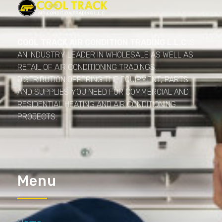
Cool Track Air Condition Trading LLC
Perfect Track of Comfort & Cool
COOL TRACK AIR CONDITION TRADING L.L.C
IS
AN INDUSTRY LEADER IN WHOLESALE AS WELL AS
RETAIL OF AIR CONDITIONING TRADINGS.
DISTRIBUTION OFFERING THE EQUIPMENT, PARTS
AND SUPPLIES YOU NEED FOR COMMERCIAL AND
RESIDENTIAL HEATING AND AIR CONDITIONING
PROJECTS.
Menu