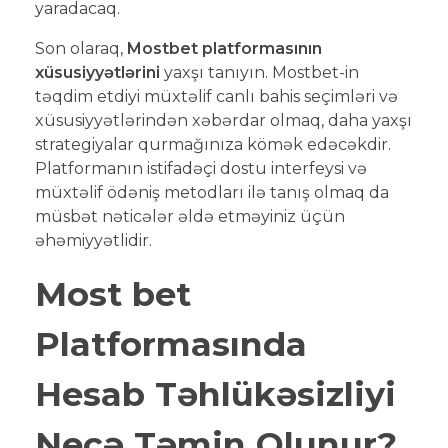
yaradacaq.
Son olaraq,
Mostbet platformasının
xüsusiyyətlərini
yaxşı tanıyın. Mostbet-in
təqdim etdiyi müxtəlif canlı bahis seçimləri və
xüsusiyyətlərindən xəbərdar olmaq, daha yaxşı
strategiyalar qurmağınıza kömək edəcəkdir.
Platformanın istifadəçi dostu interfeysi və
müxtəlif ödəniş metodları ilə tanış olmaq da
müsbət nəticələr əldə etməyiniz üçün
əhəmiyyətlidir.
Most bet
Platformasında
Hesab Təhlükəsizliyi
Necə Təmin Olunur?