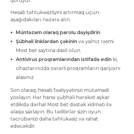
qoruyur.
Hesab təhlükəsizliyini artırmaq üçün
aşağıdakıları nəzərə alın:
Müntəzəm olaraq parolu dəyişdirin
.
Şübhəli linklərdən çəkinin
və yalnız rəsmi
Most bet saytına daxil olun.
Antivirus proqramlarından istifadə edin
ki,
cihazlarınızda zərərli proqramların qarşısını
alasınız.
Son olaraq, hesab fəaliyyətinizi mütəmadi
yoxlayın. Hər hansı şübhəli hərəkət aşkar
etdikdə dərhal Most bet dəstək xidməti ilə
əlaqə saxlayın. Bu tədbirlər sizin oyun
təcrübənizi daha təhlükəsiz və rahat
edəcəkdir.