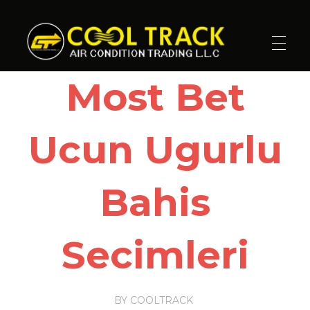
Cool Track Air Condition Trading LLC
Perfect Track of Comfort & Cool
Most Bet
Ucun Ugurlu
Bahis
Secimleri
BY
COOLTRACK