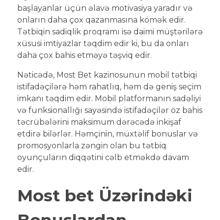
başlayanlar üçün əlavə motivasiya yaradır və
onların daha çox qazanmasına kömək edir.
Tətbiqin sadiqlik proqramı isə daimi müştərilərə
xüsusi imtiyazlar təqdim edir ki, bu da onları
daha çox bahis etməyə təşviq edir.
Nəticədə, Most Bet kazinosunun mobil tətbiqi
istifadəçilərə həm rahatlıq, həm də geniş seçim
imkanı təqdim edir. Mobil platformanın sadəliyi
və funksionallığı sayəsində istifadəçilər öz bahis
təcrübələrini maksimum dərəcədə inkişaf
etdirə bilərlər. Həmçinin, müxtəlif bonuslar və
promosyonlarla zəngin olan bu tətbiq
oyunçuların diqqətini cəlb etməkdə davam
edir.
Most bet Üzərindəki
Bonuslardan