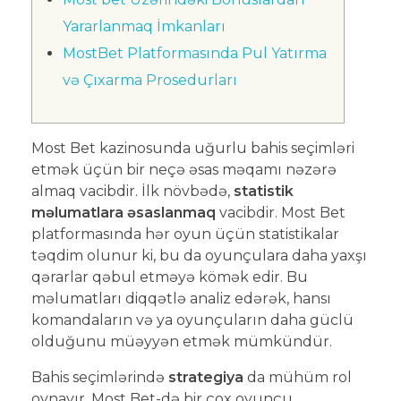
Yararlanmaq İmkanları
MostBet Platformasında Pul Yatırma
və Çıxarma Prosedurları
Most Bet kazinosunda uğurlu bahis seçimləri
etmək üçün bir neçə əsas məqamı nəzərə
almaq vacibdir. İlk növbədə,
statistik
məlumatlara əsaslanmaq
vacibdir. Most Bet
platformasında hər oyun üçün statistikalar
təqdim olunur ki, bu da oyunçulara daha yaxşı
qərarlar qəbul etməyə kömək edir. Bu
məlumatları diqqətlə analiz edərək, hansı
komandaların və ya oyunçuların daha güclü
olduğunu müəyyən etmək mümkündür.
Bahis seçimlərində
strategiya
da mühüm rol
oynayır. Most Bet-də bir çox oyunçu