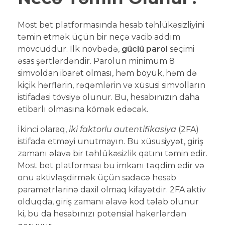
Most bet platformasında hesab təhlükəsizliyini
təmin etmək üçün bir neçə vacib addım
mövcuddur. İlk növbədə,
güclü parol
seçimi
əsas şərtlərdəndir. Parolun minimum 8
simvoldan ibarət olması, həm böyük, həm də
kiçik hərflərin, rəqəmlərin və xüsusi simvolların
istifadəsi tövsiyə olunur. Bu, hesabınızın daha
etibarlı olmasına kömək edəcək.
İkinci olaraq,
iki faktorlu autentifikasiya
(2FA)
istifadə etməyi unutmayın. Bu xüsusiyyət, giriş
zamanı əlavə bir təhlükəsizlik qatını təmin edir.
Most bet platforması bu imkanı təqdim edir və
onu aktivləşdirmək üçün sadəcə hesab
parametrlərinə daxil olmaq kifayətdir. 2FA aktiv
olduqda, giriş zamanı əlavə kod tələb olunur
ki, bu da hesabınızı potensial hakerlərdən