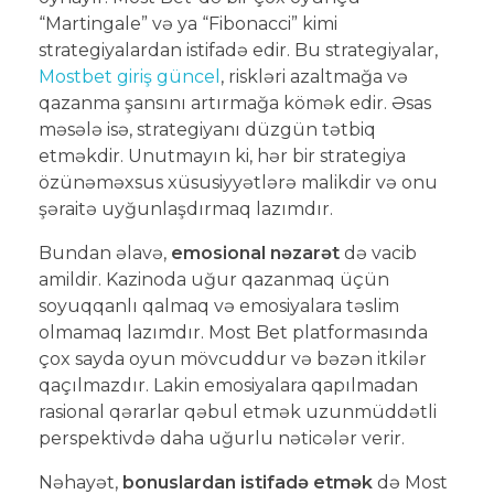
“Martingale” və ya “Fibonacci” kimi
strategiyalardan istifadə edir. Bu strategiyalar,
Mostbet giriş güncel
, riskləri azaltmağa və
qazanma şansını artırmağa kömək edir. Əsas
məsələ isə, strategiyanı düzgün tətbiq
etməkdir. Unutmayın ki, hər bir strategiya
özünəməxsus xüsusiyyətlərə malikdir və onu
şəraitə uyğunlaşdırmaq lazımdır.
Bundan əlavə,
emosional nəzarət
də vacib
amildir. Kazinoda uğur qazanmaq üçün
soyuqqanlı qalmaq və emosiyalara təslim
olmamaq lazımdır. Most Bet platformasında
çox sayda oyun mövcuddur və bəzən itkilər
qaçılmazdır. Lakin emosiyalara qapılmadan
rasional qərarlar qəbul etmək uzunmüddətli
perspektivdə daha uğurlu nəticələr verir.
Nəhayət,
bonuslardan istifadə etmək
də Most