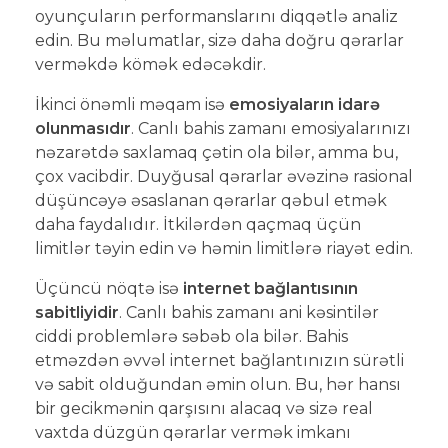
oyunçuların performanslarını diqqətlə analiz
edin. Bu məlumatlar, sizə daha doğru qərarlar
verməkdə kömək edəcəkdir.
İkinci önəmli məqam isə
emosiyaların idarə
olunmasıdır
. Canlı bahis zamanı emosiyalarınızı
nəzarətdə saxlamaq çətin ola bilər, amma bu,
çox vacibdir. Duyğusal qərarlar əvəzinə rasional
düşüncəyə əsaslanan qərarlar qəbul etmək
daha faydalıdır. İtkilərdən qaçmaq üçün
limitlər təyin edin və həmin limitlərə riayət edin.
Üçüncü nöqtə isə
internet bağlantısının
sabitliyidir
. Canlı bahis zamanı ani kəsintilər
ciddi problemlərə səbəb ola bilər. Bahis
etməzdən əvvəl internet bağlantınızın sürətli
və sabit olduğundan əmin olun. Bu, hər hansı
bir gecikmənin qarşısını alacaq və sizə real
vaxtda düzgün qərarlar vermək imkanı