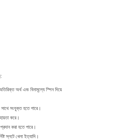
ে:
রিক্ত অর্থ এবং বিনামূল্যে স্পিন দিয়ে
ির সাথে সংযুক্ত হতে পারে।
সহায়তা করে।
য় প্রদান করা হতে পারে।
্দিষ্ট স্লটে খেলা ইত্যাদি।