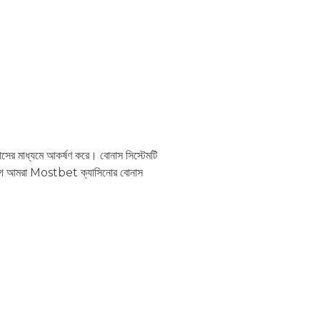
নাসের মাধ্যমে আকর্ষণ করে। বোনাস সিস্টেমটি
বিভাগে আমরা Mostbet ক্যাসিনোর বোনাস