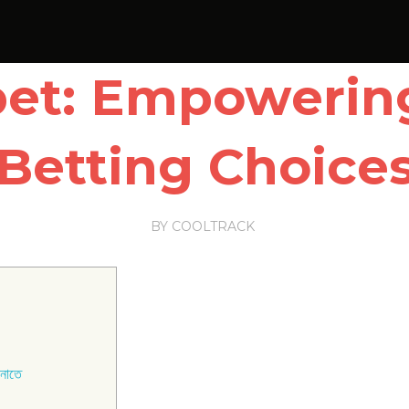
et: Empowerin
Betting Choice
BY
COOLTRACK
নোতে