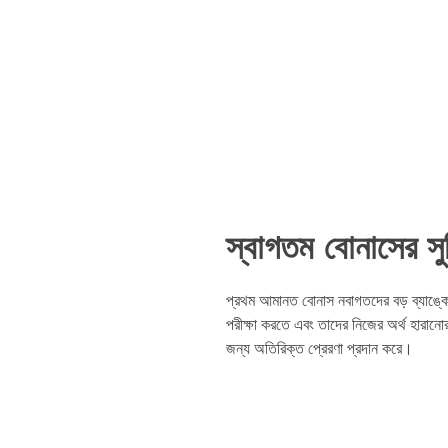
স্বাগতম বোনাসের সু
প্রথম আমানত বোনাস নবাগতদের বড় ব্যাঙ্কের 
পরীক্ষা করতে এবং তাদের নিজের অর্থ হারানোর
জন্য অতিরিক্ত প্রেরণা প্রদান করে।