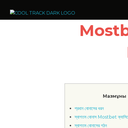
Cool Track Air Condition Trading LLC
Perfect Track of Comfort & Cool
Mostb
Мазмұны
প্রধান বোনাসের ধরন
স্বাগতম বোনাস Mostbet ক্যাসি
স্বাগতম বোনাসের গঠন