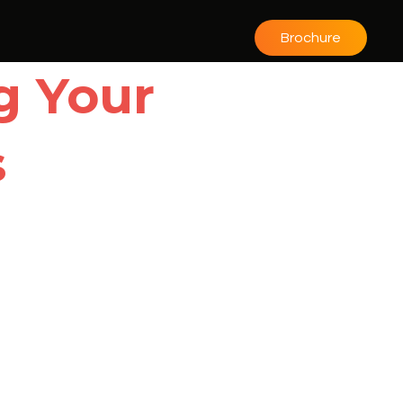
Brochure
g Your
s