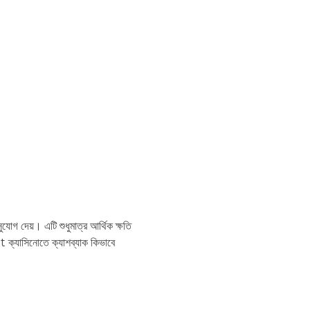
োগ দেয়। এটি শুধুমাত্র আর্থিক ক্ষতি
 ক্যাসিনোতে ক্যাশব্যাক কিভাবে