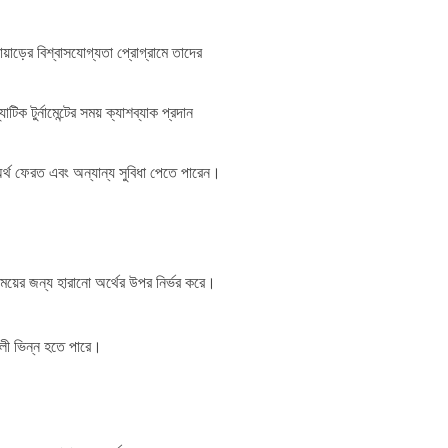
য়াড়ের বিশ্বাসযোগ্যতা প্রোগ্রামে তাদের
িক টুর্নামেন্টের সময় ক্যাশব্যাক প্রদান
অর্থ ফেরত এবং অন্যান্য সুবিধা পেতে পারেন।
্ট সময়ের জন্য হারানো অর্থের উপর নির্ভর করে।
াবলী ভিন্ন হতে পারে।