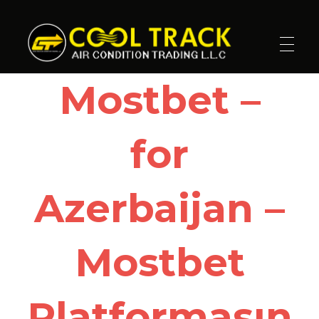
Cool Track Air Condition Trading LLC
Perfect Track of Comfort & Cool
Mostbet –
for
Azerbaijan –
Mostbet
Platformasın