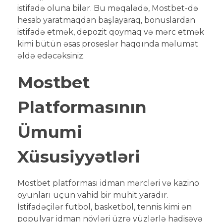
istifadə oluna bilər. Bu məqalədə, Mostbet-də
hesab yaratmaqdan başlayaraq, bonuslardan
istifadə etmək, depozit qoymaq və mərc etmək
kimi bütün əsas proseslər haqqında məlumat
əldə edəcəksiniz.
Mostbet
Platformasının
Ümumi
Xüsusiyyətləri
Mostbet platforması idman mərcləri və kazino
oyunları üçün vahid bir mühit yaradır.
İstifadəçilər futbol, basketbol, tennis kimi ən
populyar idman növləri üzrə yüzlərlə hadisəyə