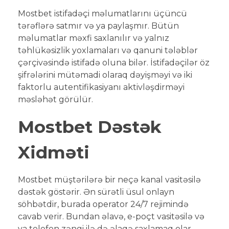
Mostbet istifadəçi məlumatlarını üçüncü
tərəflərə satmır və ya paylaşmır. Bütün
məlumatlar məxfi saxlanılır və yalnız
təhlükəsizlik yoxlamaları və qanuni tələblər
çərçivəsində istifadə oluna bilər. İstifadəçilər öz
şifrələrini mütəmadi olaraq dəyişməyi və iki
faktorlu autentifikasiyanı aktivləşdirməyi
məsləhət görülür.
Mostbet Dəstək
Xidməti
Mostbet müştərilərə bir neçə kanal vasitəsilə
dəstək göstərir. Ən sürətli üsul onlayn
söhbətdir, burada operator 24/7 rejimində
cavab verir. Bundan əlavə, e-poçt vasitəsilə və
ya telefon zəngi ilə də əlaqə saxlamaq olar.