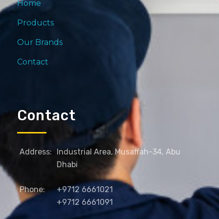
Home
Products
Our Brands
Contact
Contact
Address:
Industrial Area, Musaffah-34, Abu
Dhabi
Phone:
+9712 6661021
+9712 6661091