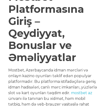
Platformasına
Giriş –
Qeydiyyat,
Bonuslar ve
Əməliyyatlar
Mostbet, Azerbaycanda idman mərcləri və
onlayn kazino oyunları təklif edən populyar
platformadır. Bu platforma istifadəçilərə geniş
idman hadisələri, canlı mərc imkanları, yüzlərlə
slot və kart oyunları təqdim edir.
mostbet az
ünvanı ilə tanınan bu xidmət, həm mobil
tətbiq, həm də veb-brauzer vasitəsilə rahat