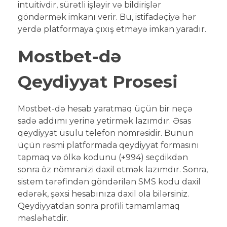
intuitivdir, sürətli işləyir və bildirişlər
göndərmək imkanı verir. Bu, istifadəçiyə hər
yerdə platformaya çıxış etməyə imkan yaradır.
Mostbet-də
Qeydiyyat Prosesi
Mostbet-də hesab yaratmaq üçün bir neçə
sadə addımı yerinə yetirmək lazımdır. Əsas
qeydiyyat üsulu telefon nömrəsidir. Bunun
üçün rəsmi platformada qeydiyyat formasını
tapmaq və ölkə kodunu (+994) seçdikdən
sonra öz nömrənizi daxil etmək lazımdır. Sonra,
sistem tərəfindən göndərilən SMS kodu daxil
edərək, şəxsi hesabınıza daxil ola bilərsiniz.
Qeydiyyatdan sonra profili tamamlamaq
məsləhətdir.