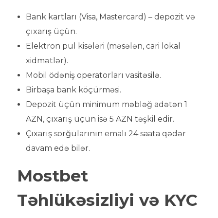
Bank kartları (Visa, Mastercard) – depozit və
çıxarış üçün.
Elektron pul kisələri (məsələn, cari lokal
xidmətlər).
Mobil ödəniş operatorları vasitəsilə.
Birbaşa bank köçürməsi.
Depozit üçün minimum məbləğ adətən 1
AZN, çıxarış üçün isə 5 AZN təşkil edir.
Çıxarış sorğularının emalı 24 saata qədər
davam edə bilər.
Mostbet
Təhlükəsizliyi və KYC