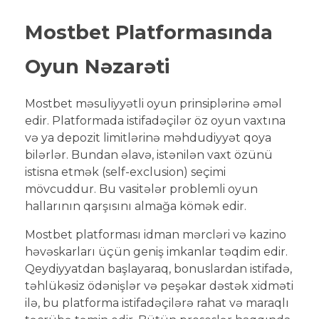
Mostbet Platformasında
Oyun Nəzarəti
Mostbet məsuliyyətli oyun prinsiplərinə əməl
edir. Platformada istifadəçilər öz oyun vaxtına
və ya depozit limitlərinə məhdudiyyət qoya
bilərlər. Bundan əlavə, istənilən vaxt özünü
istisna etmək (self-exclusion) seçimi
mövcuddur. Bu vasitələr problemli oyun
hallarının qarşısını almağa kömək edir.
Mostbet platforması idman mərcləri və kazino
həvəskarları üçün geniş imkanlar təqdim edir.
Qeydiyyatdan başlayaraq, bonuslardan istifadə,
təhlükəsiz ödənişlər və peşəkar dəstək xidməti
ilə, bu platforma istifadəçilərə rahat və maraqlı