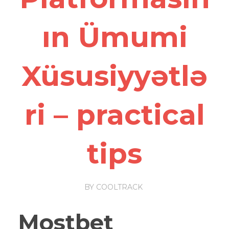
ın Ümumi
Xüsusiyyətlə
ri – practical
tips
BY
COOLTRACK
Mostbet