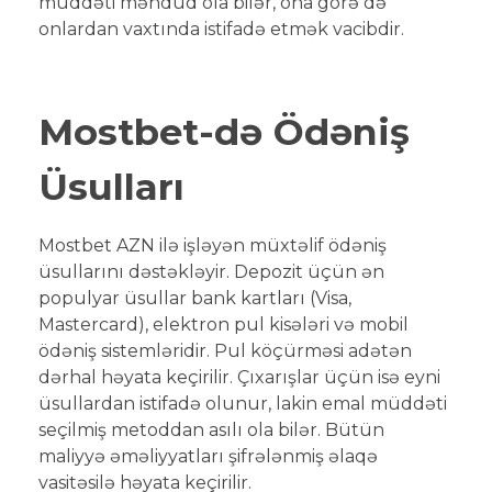
müddəti məhdud ola bilər, ona görə də
onlardan vaxtında istifadə etmək vacibdir.
Mostbet-də Ödəniş
Üsulları
Mostbet AZN ilə işləyən müxtəlif ödəniş
üsullarını dəstəkləyir. Depozit üçün ən
populyar üsullar bank kartları (Visa,
Mastercard), elektron pul kisələri və mobil
ödəniş sistemləridir. Pul köçürməsi adətən
dərhal həyata keçirilir. Çıxarışlar üçün isə eyni
üsullardan istifadə olunur, lakin emal müddəti
seçilmiş metoddan asılı ola bilər. Bütün
maliyyə əməliyyatları şifrələnmiş əlaqə
vasitəsilə həyata keçirilir.