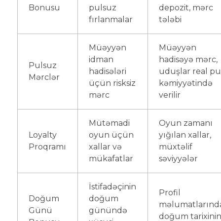
Bonusu
pulsuz
depozit, mərc
fırlanmalar
tələbi
Müəyyən
Müəyyən
idman
hadisəyə mərc,
Pulsuz
hadisələri
uduşlar real pu
Mərclər
üçün risksiz
kəmiyyətində
mərc
verilir
Mütəmadi
Oyun zamanı
Loyalty
oyun üçün
yığılan xallar,
Proqramı
xallar və
müxtəlif
mükafatlar
səviyyələr
İstifadəçinin
Profil
Doğum
doğum
məlumatlarınd
Günü
günündə
doğum tarixini