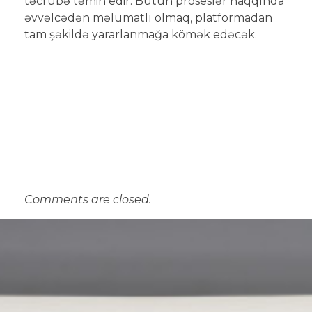
təcrübə təmin edir. Bütün proseslər haqqında
əvvəlcədən məlumatlı olmaq, platformadan
tam şəkildə yararlanmağa kömək edəcək.
Comments are closed.