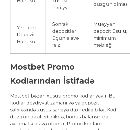
Bonusu
xüsusi
düzgün olması
hədiyyə
Sonrakı
Müəyyən
Yenidən
depozitlər
depozit üsulu,
Depozit
üçün əlavə
minimum
Bonusu
faiz
məbləğ
Mostbet Promo
Kodlarından İstifadə
Mostbet bəzən xüsusi promo kodlar yayır. Bu
kodlar qeydiyyat zamanı və ya depozit
səhifəsində xüsusi sahəyə daxil edilə bilər. Kod
düzgün daxil edildikdə, bonus balansınıza
avtomatik əlavə olunur. Promo kodların