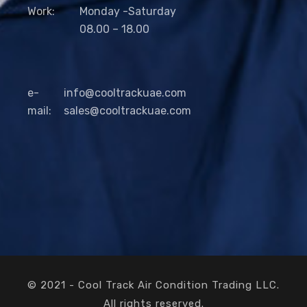
Work:
Monday -Saturday
08.00 – 18.00
e-
info@cooltrackuae.com
mail:
sales@cooltrackuae.com
© 2021 - Cool Track Air Condition Trading LLC.
All rights reserved.