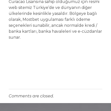
Curacao Lisansına sahip olduğumuz için resmi
web sitemiz Türkiye’de ve dünyanın diğer
ülkelerinde kesinlikle yasaldır. Bölgeye bağlı
olarak, Mostbet uygulaması farklı ödeme
seçenekleri sunabilir, ancak normalde kredi /
banka kartları, banka havaleleri ve e-cüzdanlar
sunar.
Comments are closed.