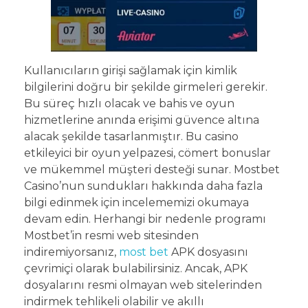
Kullanıcıların girişi sağlamak için kimlik
bilgilerini doğru bir şekilde girmeleri gerekir.
Bu süreç hızlı olacak ve bahis ve oyun
hizmetlerine anında erişimi güvence altına
alacak şekilde tasarlanmıştır. Bu casino
etkileyici bir oyun yelpazesi, cömert bonuslar
ve mükemmel müşteri desteği sunar. Mostbet
Casino’nun sundukları hakkında daha fazla
bilgi edinmek için incelememizi okumaya
devam edin. Herhangi bir nedenle programı
Mostbet’in resmi web sitesinden
indiremiyorsanız,
most bet
APK dosyasını
çevrimiçi olarak bulabilirsiniz. Ancak, APK
dosyalarını resmi olmayan web sitelerinden
indirmek tehlikeli olabilir ve akıllı