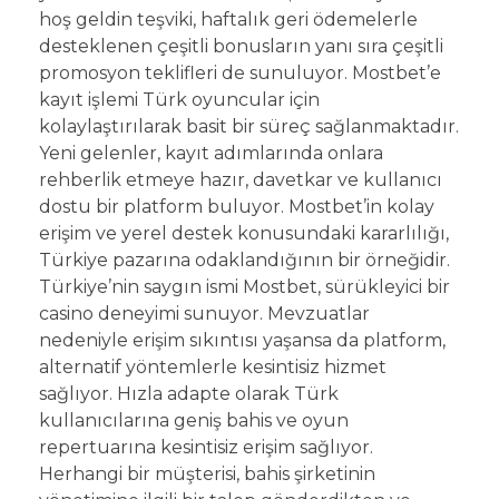
hoş geldin teşviki, haftalık geri ödemelerle
desteklenen çeşitli bonusların yanı sıra çeşitli
promosyon teklifleri de sunuluyor. Mostbet’e
kayıt işlemi Türk oyuncular için
kolaylaştırılarak basit bir süreç sağlanmaktadır.
Yeni gelenler, kayıt adımlarında onlara
rehberlik etmeye hazır, davetkar ve kullanıcı
dostu bir platform buluyor. Mostbet’in kolay
erişim ve yerel destek konusundaki kararlılığı,
Türkiye pazarına odaklandığının bir örneğidir.
Türkiye’nin saygın ismi Mostbet, sürükleyici bir
casino deneyimi sunuyor. Mevzuatlar
nedeniyle erişim sıkıntısı yaşansa da platform,
alternatif yöntemlerle kesintisiz hizmet
sağlıyor. Hızla adapte olarak Türk
kullanıcılarına geniş bahis ve oyun
repertuarına kesintisiz erişim sağlıyor.
Herhangi bir müşterisi, bahis şirketinin