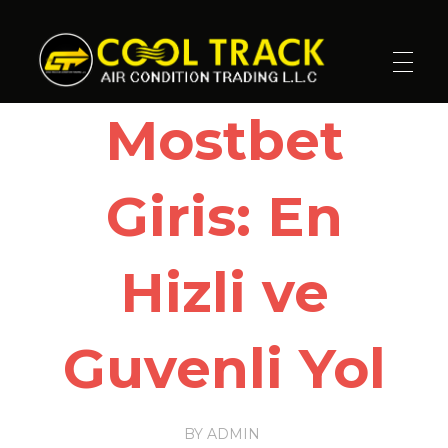
Cool Track Air Condition Trading LLC
Perfect Track of Comfort & Cool
Mostbet
Giris: En
Hizli ve
Guvenli Yol
BY
ADMIN