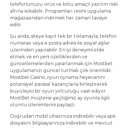
telefonunuzu virüs ve kötü amaçlı yazılım riski
altına sokabilir. Programları resmi uygulama
mağazasından indirmek her zaman tavsiye
edilir.
Şu anda, siteye kayıt tek bir tıklamayla, telefon
numarası veya e-posta adresi ile sosyal ağlar
üzerinden yapılabilir. En iyi deneyimi elde
etmek ve en yeni özelliklerden ve
güncellemelerden yararlanmak için Mostbet
uygulamanızı güncel tutmak çok önemlidir.
Mostbet Casino, oyun oynama heyecanını
potansiyel parasal kazançlarla birleştirerek
büyüleyici bir oyun yolculuğu vaat ediyor.
MostBet müşterisi geçtiğimiz ay oyunla ilgili
olumlu izlenimlerini paylaştı.
Doğrudan mobil cihazınıza indirebilir veya apk
dosyasını bilgisayarınıza indirebilir ve mevcut