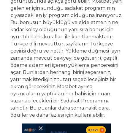
görüntüsünde açıkça görülebilir. Mostbet yeni
gelenler için sunduğu sadakat programının
piyasadaki en iyi program olduğuna inanıyoruz.
Bu, bonusun büyüklüğü ve elde etmenin ne
kadar kolay olduğunun yanı sıra bonus için
ayrıntılı bahis kuralları ile kanıtlanmaktadır.
Türkçe dili mevcuttur, sayfaların Türkçeye
çevirisi doğru ve nettir. Yükleme düğmesi (aynı
zamanda mevcut bakiyeyi de gösterir), çeşitli
ödeme sistemleri içeren yükleme penceresini
açar. Bunlardan herhangi birini seçerseniz,
yatırmak istediğiniz tutarı seçebileceğiniz bir
ekran göreceksiniz. Mostbet ayrıca
oyuncuların yaptıkları her bahis için puan
kazanabilecekleri bir Sadakat Programına
sahiptir. Bu puanlar daha sonra nakit para,
ödüller ve daha fazlası için kullanılabilir.