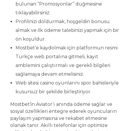
bulunan “Promosyonlar” düğmesine
tıklayabilirsiniz.
Profilinizi doldurmak, hoşgeldin bonusu
almak ve ilk ödeme talebinizi yapmak için bir
ön koşuldur.
Mostbet’e kaydolmak için platformun resmi
Türkçe web portalına gitmeli, kayıt
amblemini çalıştırmalı ve gerekli bilgileri
sağlamaya devam etmelisiniz.
Web sitesi casino oyunlarını spor bahisleriyle
kusursuz bir şekilde birleştiriyor.
Mostbet’in Aviator’ı anında ödeme sağlar ve
sosyal özellikleri entegre ederek oyuncuların
paylaşım yapmasına ve rekabet etmesine
olanak tanır. Akıllı telefonlar için optimize