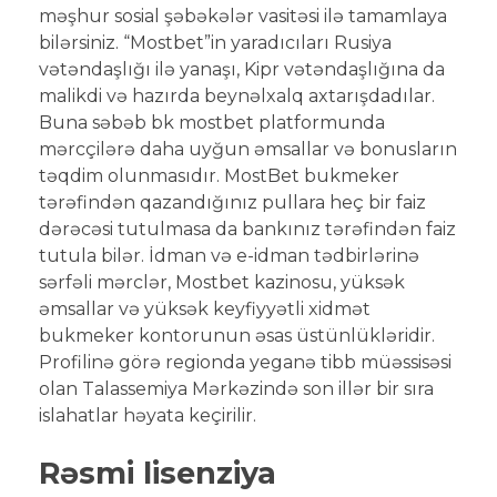
məşhur sosial şəbəkələr vasitəsi ilə tamamlaya
bilərsiniz. “Mostbet”in yaradıcıları Rusiya
vətəndaşlığı ilə yanaşı, Kipr vətəndaşlığına da
malikdi və hazırda beynəlxalq axtarışdadılar.
Buna səbəb bk mostbet platformunda
mərcçilərə daha uyğun əmsallar və bonusların
təqdim olunmasıdır. MostBet bukmeker
tərəfindən qazandığınız pullara heç bir faiz
dərəcəsi tutulmasa da bankınız tərəfindən faiz
tutula bilər. İdman və e-idman tədbirlərinə
sərfəli mərclər, Mostbet kazinosu, yüksək
əmsallar və yüksək keyfiyyətli xidmət
bukmeker kontorunun əsas üstünlükləridir.
Profilinə görə regionda yeganə tibb müəssisəsi
olan Talassemiya Mərkəzində son illər bir sıra
islahatlar həyata keçirilir.
Rəsmi lisenziya