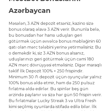
Azərbaycan
Məsələn, 3 AZN depozit etsəniz, kazino sizə
bonus olaraq əlavə 3 AZN verir. Bununla belə,
bu bonusdan hər hansı uduşları geri
götürmək üçün əvvəlcə bonus məbləğinin 60
qatı olan mərc tələbini yerinə yetirməlisiniz. Bu
o deməkdir ki, siz 3 AZN bonus alsanız,
uduşlarınızı geri götürmək üçün cəmi 180
AZN mərc dövrüyyəsi etməlisiniz. Digər maraqlı
təklif İlk Depozit 100% + 250 frispindir.
Minimum 30 ₼ depozit üçün oyunçular yalnız
100% bonus əldə etmir, həm də 250 pulsuz
fırlatma əldə edirlər. Bu spinlər beş gün
ərzində paylanır və sizə hər gün 50 frispin verir.
Bu fırlatmalar Lucky Streak 3 və Ultra Fresh
kimi seçilmiş oyunlarda istifadə edilə bilər. İlk