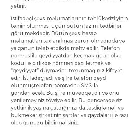
yetirir.
İstifadəçi şəxsi məlumatlarının təhlükəsizliyinin
təmin olunması üçün bütün lazımi tədbirlər
görülməkdədir. Bütün şəxsi hesab
məlumatları saxlanılması zəruri olmadıqda və
ya qanun tələb etdikdə məhv edilir. Telefon
nömrəsi ilə qeydiyyatdan keçmək üçün ölkə
kodu ilə birlikdə nömrəni daxi letmək və
“qeydiyyat” düyməsinə toxunmağınız kifayət
edir. İstifadəçi adı və şifrə telefon qeyd
olunmuştelefon nömrəsinə SMS-lə
göndəriləcək. Bu şifrə müvəqqətidir və onu
yeniləməyiniz tövsiyə edilir. Bu pəncərədə siz
yetkinlik yaşına çatdığınızı da təsdiqləməli və
bukmeker şirkətinin şərtlər və qaydaları ilə razı
olduğunuzu bildirməlisiniz.