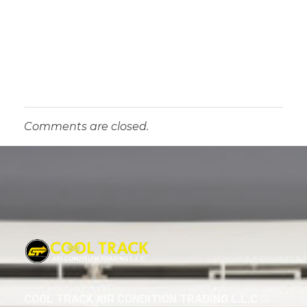
Comments are closed.
Cool Track Air Condition Trading LLC
Perfect Track of Comfort & Cool
COOL TRACK AIR CONDITION TRADING L.L.C
IS