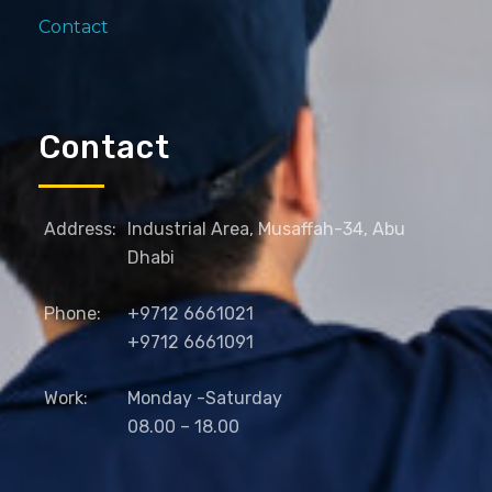
Contact
Contact
Address:
Industrial Area, Musaffah-34, Abu
Dhabi
Phone:
+9712 6661021
+9712 6661091
Work:
Monday -Saturday
08.00 – 18.00