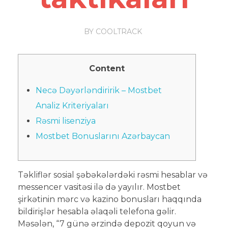
BY
COOLTRACK
Content
Necə Dəyərləndiririk – Mostbet
Analiz Kriteriyaları
Rəsmi lisenziya
Mostbet Bonuslarını Azərbaycan
Təkliflər sosial şəbəkələrdəki rəsmi hesablar və
messencer vasitəsi ilə də yayılır. Mostbet
şirkətinin mərc və kazino bonusları haqqında
bildirişlər hesabla əlaqəli telefona gəlir.
Məsələn, “7 günə ərzində depozit qoyun və