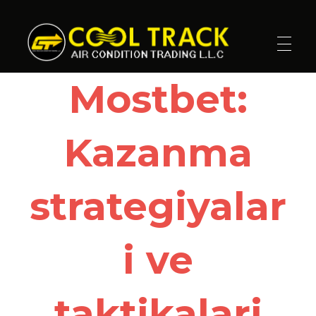
Cool Track Air Condition Trading LLC
Perfect Track of Comfort & Cool
Mostbet:
Kazanma
strategiyalar
i ve
taktikalari