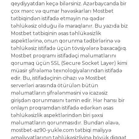
qeydiyyatdan keçə bilərsiniz. Azərbaycanda bir
çox mərc və qumar həvəskarları Mostbet
tətbiqindən istifadə etməyin nə qədər
təhlükəsiz olduğu ilə maraqlanır. Bu yazıda biz
Mostbet tətbiqinin əsas təhlükəsizlik
aspektlərinə, onun qorunma tədbirlərinə və
təhlükəsiz istifadə üçün tövsiyələrə baxacağıq.
Mostbet proqramı istifadəçi məlumatlarını
qorumaq üçün SSL (Secure Socket Layer) kimi
müasir şifrələmə texnologiyalarından istifadə
edir. Bu, istifadəçinin cihazı və Mostbet
serverləri arasında ötürülən bütün
məlumatların şifrələnməsini və icazəsiz
girişdən qorunmasını təmin edir. Hər hansı bir
onlayn proqramdan istifadə edərkən əsas
təhlükəsizlik aspektlərindən biri şəxsi
məlumatların qorunmasıdır. Bundan əlavə,
mostbet-az90-yukle.com tətbiqi maliyyə
əməliyyatlarının təhlükəsizliyinə böyük diqqət