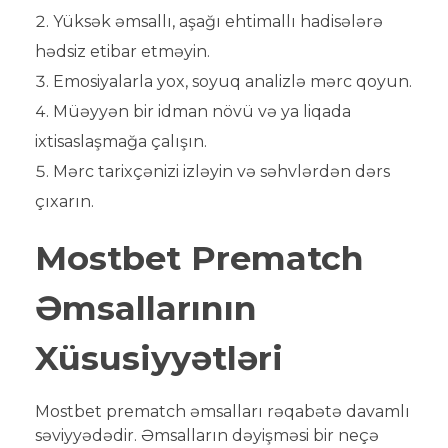
Yüksək əmsallı, aşağı ehtimallı hadisələrə
hədsiz etibar etməyin.
Emosiyalarla yox, soyuq analizlə mərc qoyun.
Müəyyən bir idman növü və ya liqada
ixtisaslaşmağa çalışın.
Mərc tarixçənizi izləyin və səhvlərdən dərs
çıxarın.
Mostbet Prematch
Əmsallarının
Xüsusiyyətləri
Mostbet prematch əmsalları rəqabətə davamlı
səviyyədədir. Əmsalların dəyişməsi bir neçə