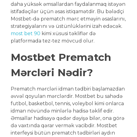
daha yüksək əmsallardan faydalanmaq istəyən
istifadəçilər üçün əsas istiqamətdir. Bu bələdçi
Mostbet-də prematch mərc etməyin əsaslarını,
strategiyalarını və üstünlüklərini izah edəcək.
most bet 90
kimi xüsusi təkliflər də
platformada tez-tez mövcud olur.
Mostbet Prematch
Mərcləri Nədir?
Prematch mərcləri idman tədbiri başlamazdan
əvvəl qoyulan mərclərdir. Mostbet bu sahədə
futbol, basketbol, tennis, voleybol kimi onlarca
idman növündə minlərlə hadisə təklif edir.
Əmsallar hadisəyə qədər dəyişə bilər, ona görə
də vaxtında qərar vermək vacibdir. Mostbet
interfeysi bütün prematch tədbirləri aydın