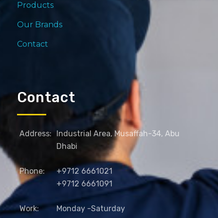
Products
Our Brands
Contact
Contact
Address:
Industrial Area, Musaffah-34, Abu
Dhabi
Phone:
+9712 6661021
+9712 6661091
Work:
Monday -Saturday