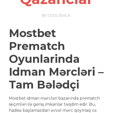
BY
COOLTRACK
Mostbet
Prematch
Oyunlarinda
Idman Mərcləri –
Tam Bələdçi
Mostbet idman mərcləri bazarında prematch
seçimləri ilə geniş imkanlar təqdim edir. Bu,
hadisə başlamazdan əvvəl mərc qoymaq və