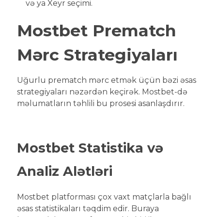
və ya Xeyr seçimi.
Mostbet Prematch
Mərc Strategiyaları
Uğurlu prematch mərc etmək üçün bəzi əsas
strategiyaları nəzərdən keçirək. Mostbet-də
məlumatların təhlili bu prosesi asanlaşdırır.
Mostbet Statistika və
Analiz Alətləri
Mostbet platforması çox vaxt matçlarla bağlı
əsas statistikaları təqdim edir. Buraya