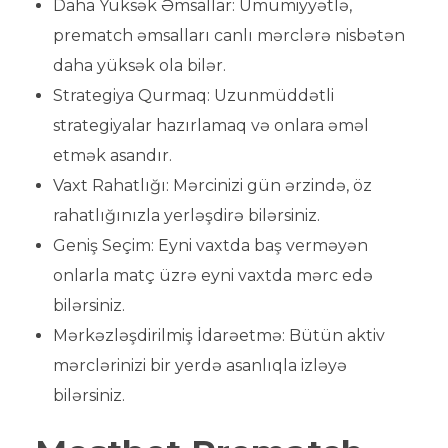
Daha Yüksək Əmsallar: Ümumiyyətlə,
prematch əmsalları canlı mərclərə nisbətən
daha yüksək ola bilər.
Strategiya Qurmaq: Uzunmüddətli
strategiyalar hazırlamaq və onlara əməl
etmək asandır.
Vaxt Rahatlığı: Mərcinizi gün ərzində, öz
rahatlığınızla yerləşdirə bilərsiniz.
Geniş Seçim: Eyni vaxtda baş verməyən
onlarla matç üzrə eyni vaxtda mərc edə
bilərsiniz.
Mərkəzləşdirilmiş İdarəetmə: Bütün aktiv
mərclərinizi bir yerdə asanlıqla izləyə
bilərsiniz.