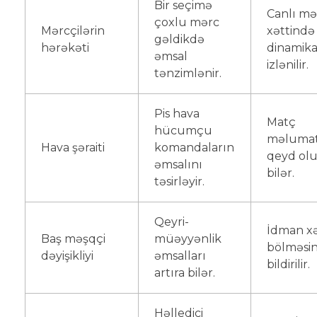
Bir seçimə
Canlı mə
çoxlu mərc
Mərcçilərin
xəttində
gəldikdə
hərəkəti
dinamik
əmsal
izlənilir.
tənzimlənir.
Pis hava
Matç
hücumçu
məlumat
Hava şəraiti
komandaların
qeyd ol
əmsalını
bilər.
təsirləyir.
Qeyri-
İdman xə
Baş məşqçi
müəyyənlik
bölməsi
dəyişikliyi
əmsalları
bildirilir.
artıra bilər.
Həlledici