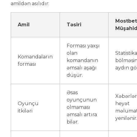
amildən asılıdır:
Mostbet
Amil
Təsiri
Müşahi
Forması yaxşı
olan
Statistik
Komandaların
komandanın
bölməsi
forması
əmsalı aşağı
aydın gös
düşür.
Əsas
Xəbərlər
oyunçunun
Oyunçu
heyət
olmaması
itkiləri
məlumat
əmsalı artıra
yenilənir
bilər.