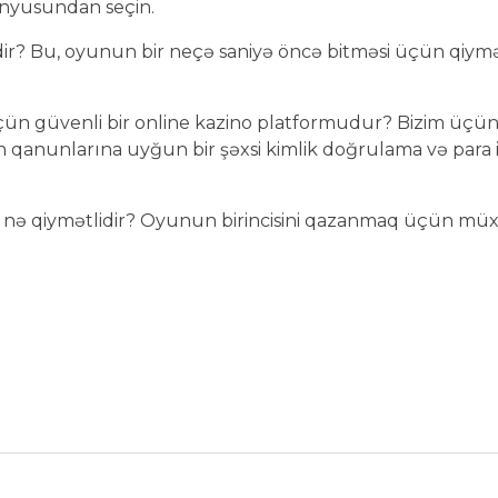
enyusundan seçin.
dir? Bu, oyunun bir neçə saniyə öncə bitməsi üçün qiym
çün güvenli bir online kazino platformudur? Bizim üçün
qanunlarına uyğun bir şəxsi kimlik doğrulama və para i
nə qiymətlidir? Oyunun birincisini qazanmaq üçün müxtəl