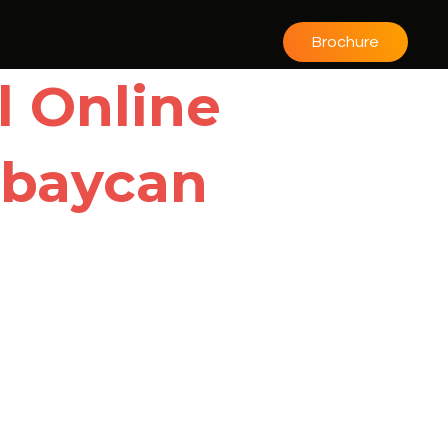
Brochure
l Online
rbaycan