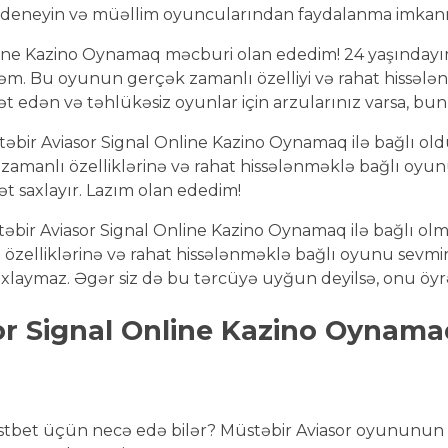
rı deneyin və müəllim oyuncularından faydalanma imkan
line Kazino Oynamaq məcburi olan ededim! 24 yaşındayı
irəm. Bu oyunun gerçək zamanlı özelliyi və rahat hissəl
yət edən və təhlükəsiz oyunlar için arzularınız varsa, bu
əbir Aviasor Signal Online Kazino Oynamaq ilə bağlı ol
amanlı özelliklərinə və rahat hissələnməklə bağlı oyu
yət saxlayır. Lazım olan ededim!
əbir Aviasor Signal Online Kazino Oynamaq ilə bağlı ol
zelliklərinə və rahat hissələnməklə bağlı oyunu sevmi
saxlaymaz. Əgər siz də bu tərcüyə uyğun deyilsə, onu öy
or Signal Online Kazino Oynam
stbet üçün necə edə bilər? Müstəbir Aviasor oyununun