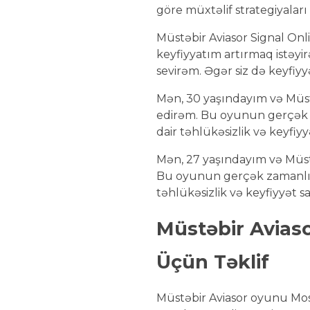
göre müxtəlif strategiyala
Müstəbir Aviasor Signal On
keyfiyyatım artırmaq istəy
sevirəm. Əgər siz də keyfiy
Mən, 30 yaşındayım və Müst
edirəm. Bu oyunun gerçək z
dair təhlükəsizlik və keyfiy
Mən, 27 yaşındayım və Müst
Bu oyunun gerçək zamanlı ö
təhlükəsizlik və keyfiyyət 
Müstəbir Avias
Üçün Təklif
Müstəbir Aviasor oyunu Mo