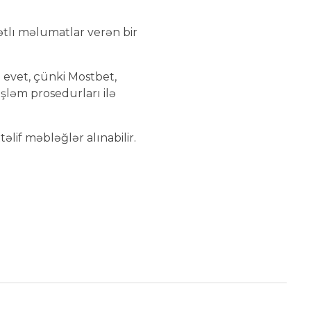
ətlı məlumatlar verən bir
 evet, çünki Mostbet,
şləm prosedurları ilə
if məbləğlər alınabilir.