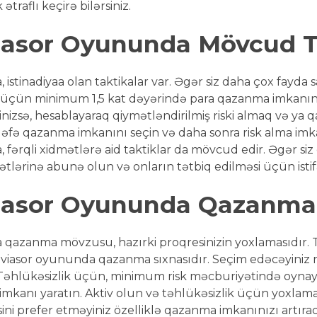
ətraflı keçirə bilərsiniz.
iasor Oyununda Mövcud T
stinadiyaa olan taktikalar var. Əgər siz daha çox fayda s
n üçün minimum 1,5 kat dəyərində para qazanma imkanını 
inizsə, hesablayaraq qiymətləndirilmiş riski almaq və ya 
 dəfə qazanma imkanını seçin və daha sonra risk alma im
fərqli xidmətlərə aid taktiklar da mövcud edir. Əgər s
ətlərinə abunə olun və onların tətbiq edilməsi üçün isti
viasor Oyununda Qazanm
qazanma mövzusu, hazırki proqresinizin yoxlamasıdır. T
aviasor oyununda qazanma sıxnasıdır. Seçim edəcəyiniz 
niz. Təhlükəsizlik üçün, minimum risk məcburiyətində oy
mkanı yaratın. Aktiv olun və təhlükəsizlik üçün yoxlama
ini prefer etməyiniz özelliklə qazanma imkanınızı artır