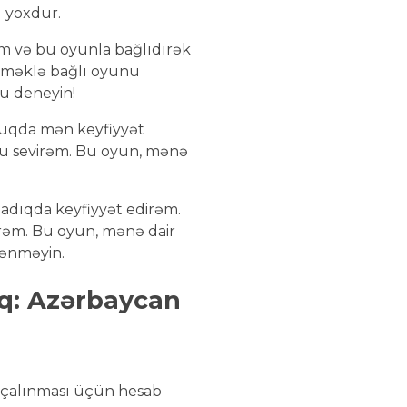
ı yoxdur.
m və bu oyunla bağlıdırək
ənməklə bağlı oyunu
nu deneyin!
duqda mən keyfiyyət
nu sevirəm. Bu oyun, mənə
madıqda keyfiyyət edirəm.
rəm. Bu oyun, mənə dair
rənməyin.
aq: Azərbaycan
 çalınması üçün hesab