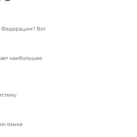
й Федерации? Вот
агает наибольшее
истему.
ем языке.