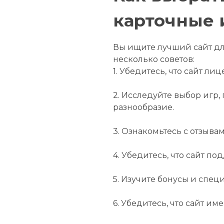
карточные 
Вы ищите лучший сайт дл
несколько советов:
1. Убедитесь, что сайт л
2. Исследуйте выбор игр,
разнообразие.
3. Ознакомьтесь с отзыва
4. Убедитесь, что сайт 
5. Изучите бонусы и спец
6. Убедитесь, что сайт и