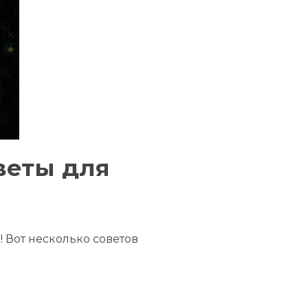
веты для
 Вот несколько советов