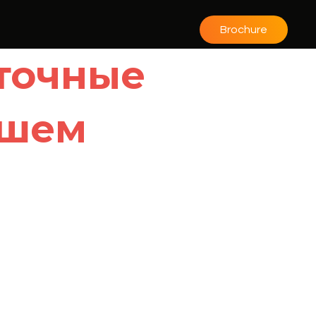
Brochure
рточные
чшем