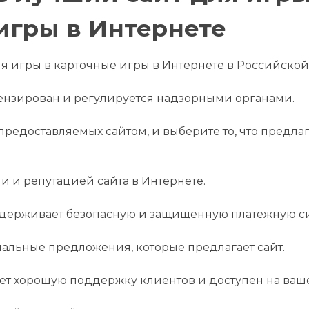
игры в Интернете
я игры в карточные игры в Интернете в Российско
ицензирован и регулируется надзорными органами.
 предоставляемых сайтом, и выберите то, что предл
ми и репутацией сайта в Интернете.
поддерживает безопасную и защищенную платежную с
иальные предложения, которые предлагает сайт.
меет хорошую поддержку клиентов и доступен на ваш