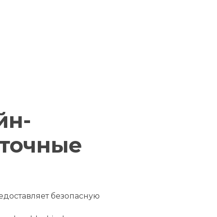
йн-
рточные
редоставляет безопасную