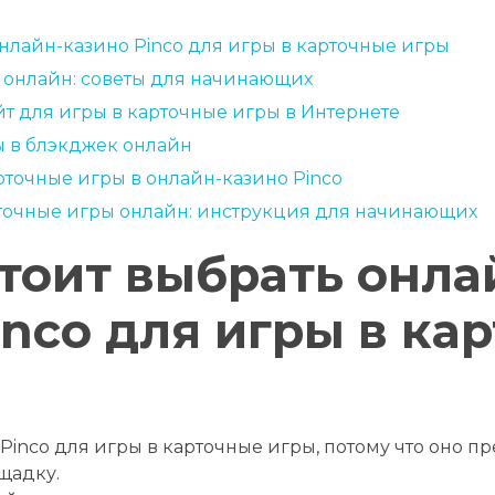
нлайн-казино Pinco для игры в карточные игры
р онлайн: советы для начинающих
т для игры в карточные игры в Интернете
ы в блэкджек онлайн
рточные игры в онлайн-казино Pinco
арточные игры онлайн: инструкция для начинающих
тоит выбрать онла
inco для игры в ка
inco для игры в карточные игры, потому что оно п
щадку.