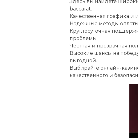
Здесь вы найдете широкий
baccarat.
Качественная графика и 
Надежные методы оплаты 
Круглосуточная поддерж
проблемы.
Честная и прозрачная пол
Высокие шансы на побед
выгодной.
Выбирайте онлайн-казино
качественного и безопасн