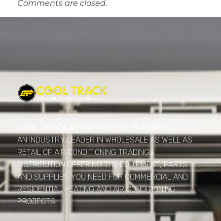
Comments are closed.
Cool Track Air Condition Trading LLC
Perfect Track of Comfort & Cool
COOL TRACK AIR CONDITION TRADING L.L.C
IS
AN INDUSTRY LEADER IN WHOLESALE AS WELL AS
RETAIL OF AIR CONDITIONING TRADINGS.
DISTRIBUTION OFFERING THE EQUIPMENT, PARTS
AND SUPPLIES YOU NEED FOR COMMERCIAL AND
RESIDENTIAL HEATING AND AIR CONDITIONING
PROJECTS.