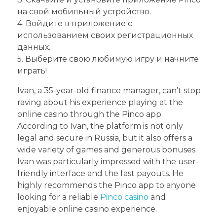
на свой мобильный устройство.
4. Войдите в приложение с
использованием своих регистрационных
данных.
5. Выберите свою любимую игру и начните
играть!
Ivan, a 35-year-old finance manager, can’t stop
raving about his experience playing at the
online casino through the Pinco app.
According to Ivan, the platform is not only
legal and secure in Russia, but it also offers a
wide variety of games and generous bonuses.
Ivan was particularly impressed with the user-
friendly interface and the fast payouts. He
highly recommends the Pinco app to anyone
looking for a reliable
Pinco casino
and
enjoyable online casino experience.