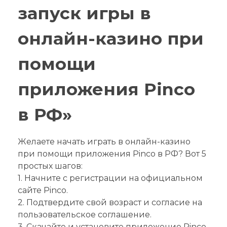
запуск игры в
онлайн-казино при
помощи
приложения Pinco
в РФ»
Желаете начать играть в онлайн-казино
при помощи приложения Pinco в РФ? Вот 5
простых шагов:
1. Начните с регистрации на официальном
сайте Pinco.
2. Подтвердите свой возраст и согласие на
пользовательское соглашение.
3. Скачайте и установите приложение Pinco