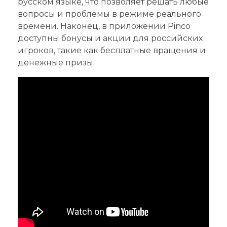
русском языке, что позволяет решать любые
вопросы и проблемы в режиме реального
времени. Наконец, в приложении Pinco
доступны бонусы и акции для российских
игроков, такие как бесплатные вращения и
денежные призы.