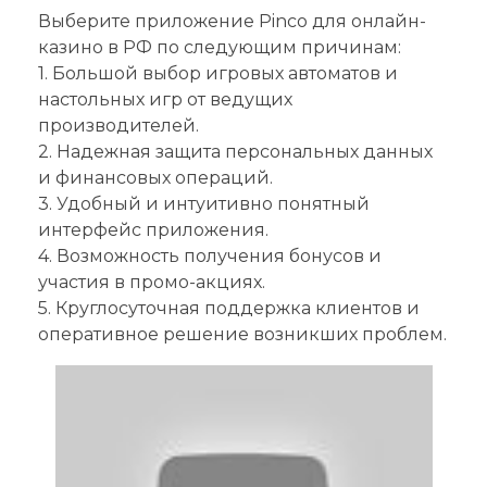
Выберите приложение Pinco для онлайн-
казино в РФ по следующим причинам:
1. Большой выбор игровых автоматов и
настольных игр от ведущих
производителей.
2. Надежная защита персональных данных
и финансовых операций.
3. Удобный и интуитивно понятный
интерфейс приложения.
4. Возможность получения бонусов и
участия в промо-акциях.
5. Круглосуточная поддержка клиентов и
оперативное решение возникших проблем.