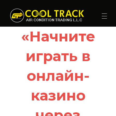
Cool Track Air Condition Trading LLC
Perfect Track of Comfort & Cool
«Начните
играть в
онлайн-
казино
через