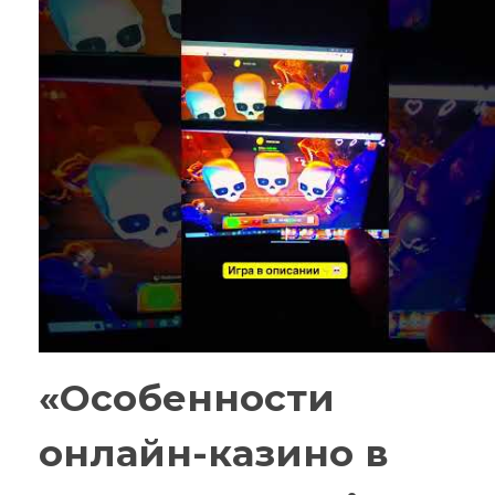
«Особенности
онлайн-казино в