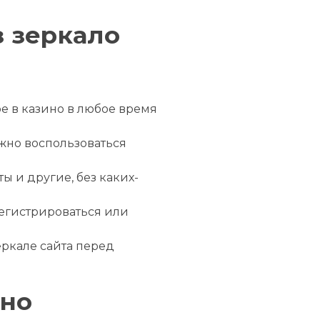
з зеркало
е в казино в любое время
ожно воспользоваться
ты и другие, без каких-
регистрироваться или
еркале сайта перед
ино