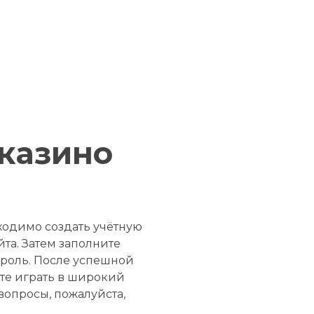
-казино
бходимо создать учётную
йта. Затем заполните
ароль. После успешной
те играть в широкий
 вопросы, пожалуйста,