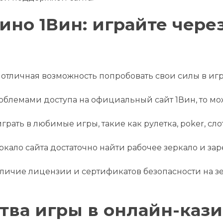
ино 1Вин: играйте чере
 отличная возможность попробовать свои силы в игр
роблемами доступа на официальный сайт 1Вин, то м
грать в любимые игры, такие как рулетка, poker, сло
ркало сайта достаточно найти рабочее зеркало и за
аличие лицензии и сертификатов безопасности на з
ва игры в онлайн-каз