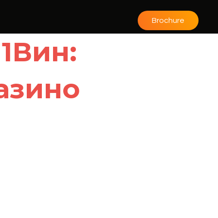
Brochure
1Вин:
азино