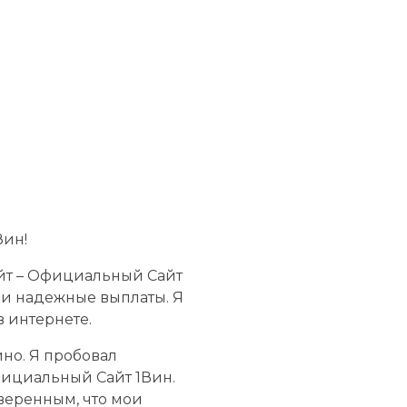
Вин!
айт – Официальный Сайт
р и надежные выплаты. Я
в интернете.
ино. Я пробовал
Официальный Сайт 1Вин.
уверенным, что мои