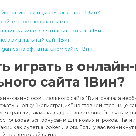
лайн-казино официального сайта 1Вин?
райте через зеркало сайта
нлайн-казино официального сайта 1Вин
но: официальный сайт 1Вин
no games на официальном сайте 1Вин
ть играть в онлайн
ного сайта 1Вин?
лайн-казино официального сайта 1Вин, сначала нео
нажать кнопку “Регистрация” на главной странице са
гистрации, такие как адрес электронной почты и п
оспользоваться бонусами для новых игроков. Начни
аких как рулетка, poker и slots. Если у вас возникнут
ной поддержкой сайта.