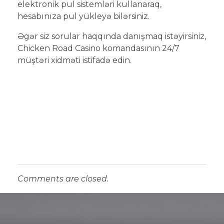
elektronik pul sistemləri kullanaraq,
hesabınıza pul yükleyə bilərsiniz.
Əgər siz sorular haqqında danışmaq istəyirsiniz,
Chicken Road Casino komandasının 24/7
müştəri xidməti istifadə edin.
Comments are closed.