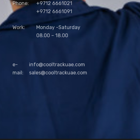
Phone:
+9712 6661021
+9712 6661091
Work:
Monday -Saturday
08.00 – 18.00
e-
info@cooltrackuae.com
mail:
sales@cooltrackuae.com