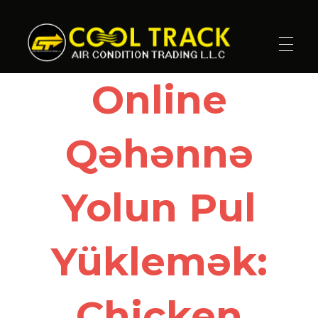
Cool Track Air Condition Trading LLC
Perfect Track of Comfort & Cool
Online
Qəhənnə
Yolun Pul
Yüklemək:
Chicken