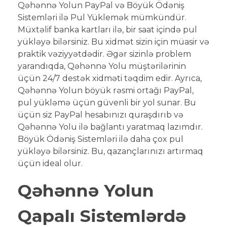
Qəhənnə Yolun PayPal və Böyük Ödəniş
Sistemləri ilə Pul Yüklemək mümkündür.
Müxtəlif banka kartları ilə, bir saat içində pul
yükləyə bilərsiniz. Bu xidmət sizin için müasir və
praktik vəziyyətdədir. Əgər sizinlə problem
yarandıqda, Qəhənnə Yolu müştərilərinin
üçün 24/7 destək xidməti təqdim edir. Ayrıca,
Qəhənnə Yolun böyük rəsmi ortağı PayPal,
pul yükləmə üçün güvenli bir yol sunar. Bu
üçün siz PayPal hesabınızı quraşdırıb və
Qəhənnə Yolu ilə bağlantı yaratmaq lazımdır.
Böyük Ödəniş Sistemləri ilə daha çox pul
yükləyə bilərsiniz. Bu, qazançlarınızı artırmaq
üçün ideal olur.
Qəhənnə Yolun
Qapalı Sistemlərdə