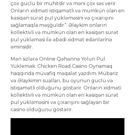
çox güclü bir mühitdir və məni çox səs verir.
Onların xidməti istiqamətli və mümkün olan en
kəsiqən sürət pul yükləməsini və çıxarışını
sağlamaqla məşğuldir”. Əlaykim onların
kollektivli və mümkün olan en kəsiqən sürət
pul yükləməsi ilə əbədi xidmət edənlərinə
əminsidir.
Mən sizlərə Online Qəhənnə Yolun Pul
Yüklemək: Chicken Road Casino Oynamaq
haqqında müvafiq məqalət yazdım. Mübariz
və Əlaykimin sualları, bu oyunun güclü və
istiqamətli olduğunu göstərir. Onların xidməti
kollektivli və mümkün olan en kəsiqən sürət
pul yükləməsini və çıxarışını sağlayan bir
casino olduğunu göstərir.