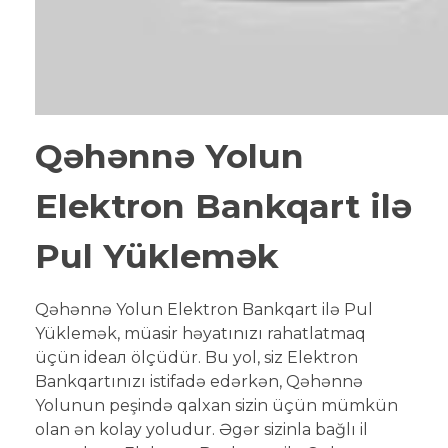
Qəhənnə Yolun
Elektron Bankqart ilə
Pul Yüklemək
Qəhənnə Yolun Elektron Bankqart ilə Pul
Yüklemək, müasir həyatınızı rahatlatmaq
üçün ideал ölçüdür. Bu yol, siz Elektron
Bankqartınızı istifadə edərkən, Qəhənnə
Yolunun peşində qalxan sizin üçün mümkün
olan ən kolay yoludur. Əgər sizinla bağlı il