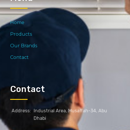
Home
Products
Our Brands
Contact
Contact
Address:
Industrial Area, Musaffah-34, Abu
Dhabi